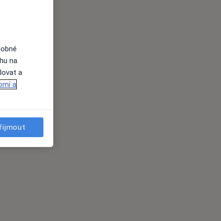
dobné
ahu na
lovat a
omí a
řijmout