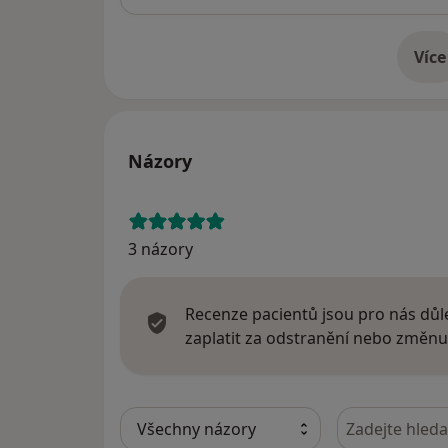
Více
o 
Názory
3 názory
Recenze pacientů jsou pro nás důle
zaplatit za odstranění nebo změnu
Hledejte v ná