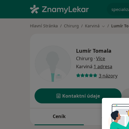
specializ
Hlavní Stránka
Chirurg
Karviná
Lumír T
Změna města
Lumír Tomala
o specializ
Chirurg
·
Více
Karviná
1 adresa
3 názory
Kontaktní údaje
Ceník
Adresy