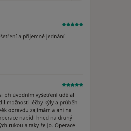
šetření a přijemné jednání
ngel
 si při úvodním vyšetření udělal
lil možnosti léčby kýly a průběh
lověk opravdu zajímám a ani na
 operace nabídl hned na druhý
rých rukou a taky že jo. Operace