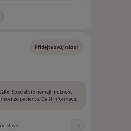
adrese
Přidejte svůj názor
žité. Specialisté nemají možnost
Další informace o názor
 recenze pacienta.
Další informace.
zorech