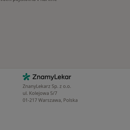
Kontakt
ZnamyLekar - Hlavní stránka
ZnanyLekarz Sp. z o.o.
ul. Kolejowa 5/7
01-217 Warszawa, Polska