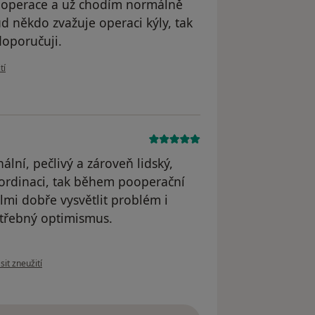
d operace a už chodím normálně
d někdo zvažuje operaci kýly, tak
doporučuji.
ivatele Váš účet byl odstraněn
tí
lní, pečlivý a zároveň lidský,
v ordinaci, tak během pooperační
lmi dobře vysvětlit problém i
třebný optimismus.
 názoru uživatele Váš účet byl odstraněn
sit zneužití