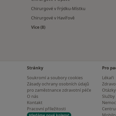
Chirurgové v Frýdku-Místku
Chirurgové v Havířově
Více (8)
Více v kategorii: V okolí Karviné
Stránky
Pro pa
Soukromí a soubory cookies
Lékaři
Zásady ochrany osobních údajů
Zdravot
pro zaměstnance zdravotní péče
Otázky
O nás
Služby
Kontakt
Nemoc
Pracovní příležitosti
Centr
Mobilní
Hledáme nové kolegy!