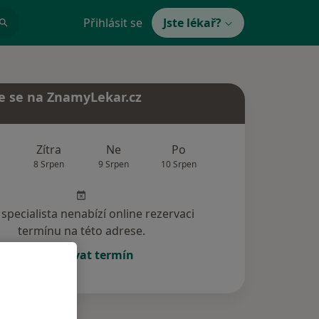
Přihlásit se
Jste lékař?
e se na ZnamyLekar.cz
Zítra
Ne
Po
Út
St
8 Srpen
9 Srpen
10 Srpen
11 Srpen
12 Srp
specialista nenabízí online rezervaci
termínu na této adrese.
Rezervovat termín