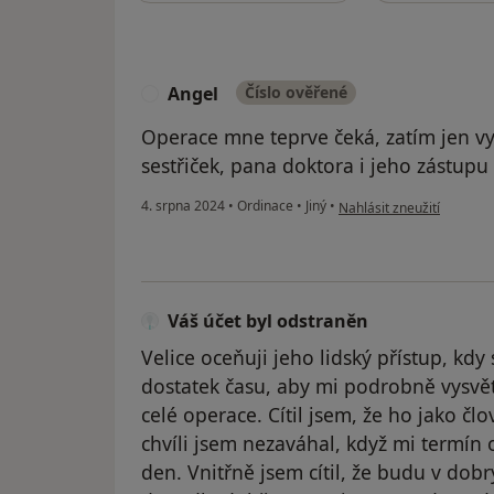
Angel
Číslo ověřené
A
Operace mne teprve čeká, zatím jen vy
sestřiček, pana doktora i jeho zástupu
podle názoru uživatele A
4. srpna 2024
•
Ordinace
•
Jiný
•
Nahlásit zneužití
Váš účet byl odstraněn
Velice oceňuji jeho lidský přístup, kdy
dostatek času, aby mi podrobně vysvět
celé operace. Cítil jsem, že ho jako č
chvíli jsem nezaváhal, když mi termín
den. Vnitřně jsem cítil, že budu v dob