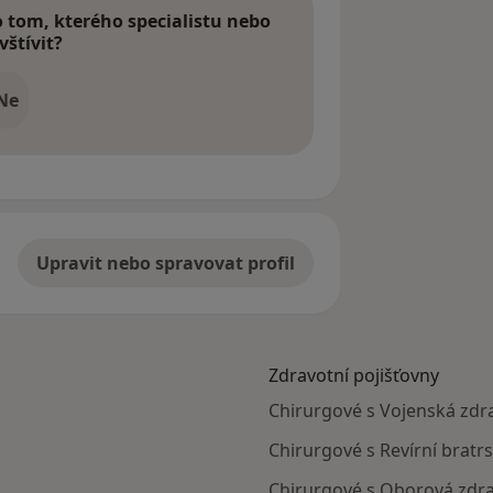
tom, kterého specialistu nebo
vštívit?
Ne
Upravit nebo spravovat profil
Zdravotní pojišťovny
Chirurgové s Vojenská zdra
Chirurgové s Revírní bratr
Chirurgové s Oborová zdrav