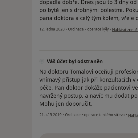
dopadla dobře. Dnes jsou to 3 dny o
po bytě jen s drobnými bolestmi. Poku
pana doktora a celý tým kolem, vřele 
podle názoru už
12. ledna 2020
•
Ordinace
•
operace kýly
•
Nahlásit zneuži
Váš účet byl odstraněn
Na doktoru Tomalovi oceňuji profesioná
vnímavý přístup jak při konzultacích 
péče. Pan doktor dokáže pacientovi ve
navržený postup, a navíc mu dodat po
Mohu jen doporučit.
podle
21. září 2019
•
Ordinace
•
operace tenkého střeva
•
Nahlá