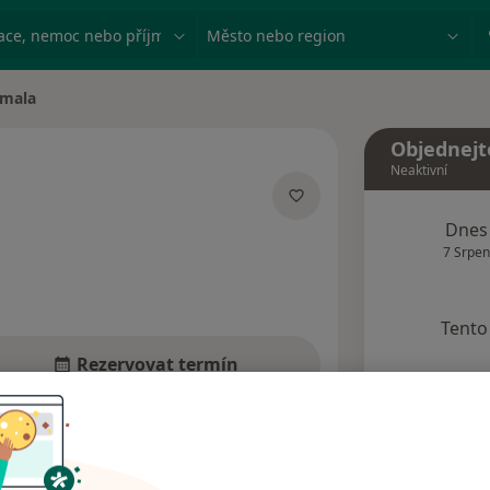
ace, nemoc nebo příjmení
Město nebo region
omala
Objednejt
Neaktivní
acích
Dnes
7 Srpen
Tento 
Rezervovat termín
Názory pacientů (3)