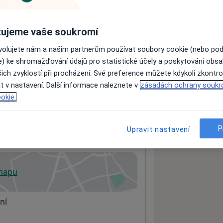
ujeme vaše soukromí
ách nejsou k dispozici
ovolujete nám a našim partnerům používat soubory cookie (nebo po
ádné informace o svých službách.
e) ke shromažďování údajů pro statistické účely a poskytování obs
ich zvyklostí při procházení. Své preference můžete kdykoli zkontro
t v nastavení. Další informace naleznete v
zásadách ochrany soukr
okie.
P
Upravit nastavení
 mapu
 otevře v nové záložce
ní