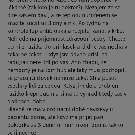
lékárně (tak kdo je tu doktor?). Nezajem ze se
dite kaslem davi, a ze teplotu nurofenem se
snazite srazit uz 3 dny a nic. Po tydnu na
kontrole lup antibiotika a rozjetej zanet v krku.
Nehlede na prijemnost zdravotní sestry. Chcete
po ni 3 razitka do prihlasek a klidne vas necha v
cekarne cekat, i kdyz jste davno prisli na
radu,tak bere lidi po vas. Ano chapu, ze
nemocný je na tom hur, ale taky musi pochopit,
ze pracujici clovek nemuze cekat 2h a pustit
vsechny lidi za sebou. Kdyz jim dela problem
razitko klepnout, ma si na to vyhradit tedy cas v
ordinacni dobe.
Hlavně ze ma v ordinacni době navstevy u
pacientu doma, ale kdyz ma prijet paní
doktorka za 3 dennim miminkem domu, tak to
se ji nechce