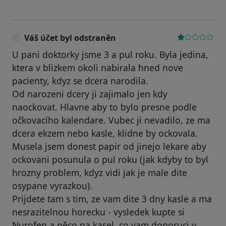
Váš účet byl odstraněn
U pani doktorky jsme 3 a pul roku. Byla jedina,
ktera v blizkem okoli nabirala hned nove
pacienty, kdyz se dcera narodila.
Od narozeni dcery ji zajimalo jen kdy
naockovat. Hlavne aby to bylo presne podle
očkovacího kalendare. Vubec ji nevadilo, ze ma
dcera ekzem nebo kasle, klidne by ockovala.
Musela jsem donest papir od jinejo lekare aby
ockovani posunula o pul roku (jak kdyby to byl
hrozny problem, kdyz vidi jak je male dite
osypane vyrazkou).
Prijdete tam s tim, ze vam dite 3 dny kasle a ma
nesrazitelnou horecku - vysledek kupte si
Nurofen a něco na kasel, co vam doporuci v