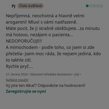
PJ
Číslo ověřené
P
Nepříjemná, neochotná a hlavně velmi
arogantní! Mluví s vámi nadřazeně.
Máte pocit, že ji strašně obtěžujete…za minutu
má hotovo, nezájem o pacienta…
NEDOPORUČUJI!!!
A mimochodem - podle toho, co jsem si zde
přečetla- jsem moc ráda, že nejsem jediná, kdo
to takhle cítí.
Rychle pryč….
27. června 2024
•
Zdravotní středisko Konstancie
•
Jiný
•
podle názoru uživatele PJ
Nahlásit zneužití
Vy jste ten lékař? Odpovězte na hodnocení!
Zaregistrujte se nyní