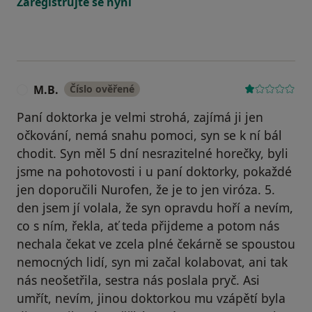
Zaregistrujte se nyní
M.B.
Číslo ověřené
M
Paní doktorka je velmi strohá, zajímá ji jen
očkování, nemá snahu pomoci, syn se k ní bál
chodit. Syn měl 5 dní nesrazitelné horečky, byli
jsme na pohotovosti i u paní doktorky, pokaždé
jen doporučili Nurofen, že je to jen viróza. 5.
den jsem jí volala, že syn opravdu hoří a nevím,
co s ním, řekla, ať teda přijdeme a potom nás
nechala čekat ve zcela plné čekárně se spoustou
nemocných lidí, syn mi začal kolabovat, ani tak
nás neošetřila, sestra nás poslala pryč. Asi
umřít, nevím, jinou doktorkou mu vzápětí byla