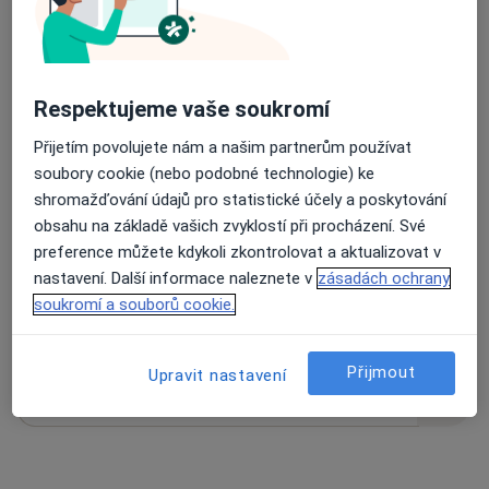
20 názorů
Respektujeme vaše soukromí
Přijetím povolujete nám a našim partnerům používat
Recenze pacientů jsou pro nás důležité.
soubory cookie (nebo podobné technologie) ke
Specialisté nemají možnost zaplatit za
shromažďování údajů pro statistické účely a poskytování
odstranění nebo změnu recenze pacienta.
obsahu na základě vašich zvyklostí při procházení. Své
Další informace o názorech
Další informace.
preference můžete kdykoli zkontrolovat a aktualizovat v
nastavení. Další informace naleznete v
zásadách ochrany
soukromí a souborů cookie.
Přijmout
Upravit nastavení
Hledejte v názorech