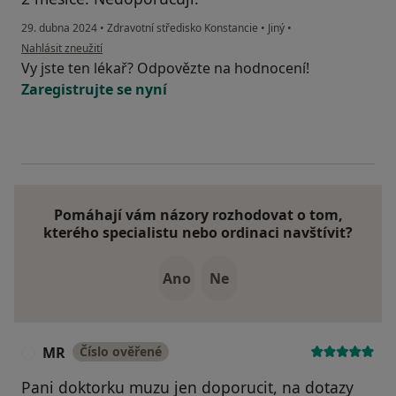
29. dubna 2024
•
Zdravotní středisko Konstancie
•
Jiný
•
podle názoru uživatele L.B
Nahlásit zneužití
Vy jste ten lékař? Odpovězte na hodnocení!
Zaregistrujte se nyní
Pomáhají vám názory rozhodovat o tom,
kterého specialistu nebo ordinaci navštívit?
Ano
Ne
MR
Číslo ověřené
M
Pani doktorku muzu jen doporucit, na dotazy