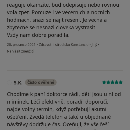
reaguje okamzite, bud odepisuje nebo rovnou
vola zpet. Pomuze i ve vecernich a nocnich
hodinach, snazi se najit reseni. Je vecna a
zbytecne se nesnazi cloveka vystrasit.
Vzdy nam dobre poradila.
20. prosince 2021
•
Zdravotní středisko Konstancie
•
Jiný
•
podle názoru uživatele MR
Nahlásit zneužití
S.K.
Číslo ověřené
S
Chodíme k paní doktorce rádi, děti jsou u ní od
miminek. Léčí efektivně, poradí, doporučí,
najde volný termín, když potřebuji akutní
ošetření. Zvedá telefon a také u objednané
návštěvy dodržuje čas. Oceňuji, že vše řeší