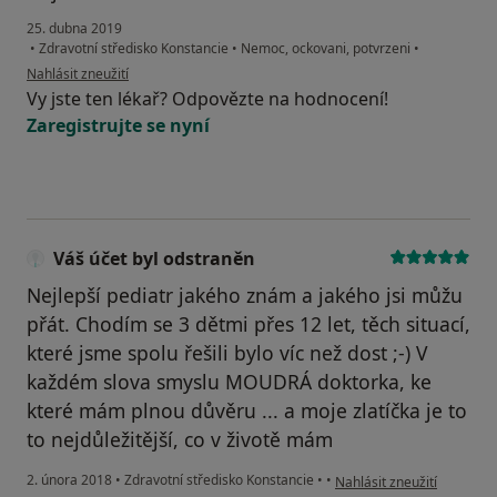
25. dubna 2019
•
Zdravotní středisko Konstancie
•
Nemoc, ockovani, potvrzeni
•
podle názoru uživatele Váš účet byl odstraněn
Nahlásit zneužití
Vy jste ten lékař? Odpovězte na hodnocení!
Zaregistrujte se nyní
Váš účet byl odstraněn
Nejlepší pediatr jakého znám a jakého jsi můžu
přát. Chodím se 3 dětmi přes 12 let, těch situací,
které jsme spolu řešili bylo víc než dost ;-) V
každém slova smyslu MOUDRÁ doktorka, ke
které mám plnou důvěru ... a moje zlatíčka je to
to nejdůležitější, co v životě mám
podle názoru uživatele Vá
2. února 2018
•
Zdravotní středisko Konstancie
•
•
Nahlásit zneužití