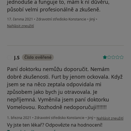
jednoduše a funguje to, mám k ní důvěru,
působí velmi profesionálně a zkušeně.
17. června 2021
•
Zdravotní středisko Konstancie
•
Jiný
•
podle názoru uživatele S.K.
Nahlásit zneužití
J.S
Číslo ověřené
J
Paní doktorku nemůžu doporučit. Nemám
dobré zkušenosti. Furt by jenom ockovala. Když
jsem se na něco zeptala odpovidala mi
způsobem jako bych ju otravovala. Je
nepříjemná. Vyměnila jsem paní doktorku
Vomelovou. Rozhodně nedoporučuji!!!!!!!
podle názoru uživatel
1. března 2021
•
Zdravotní středisko Konstancie
•
Jiný
•
Nahlásit zneužití
Vy jste ten lékař? Odpovězte na hodnocení!