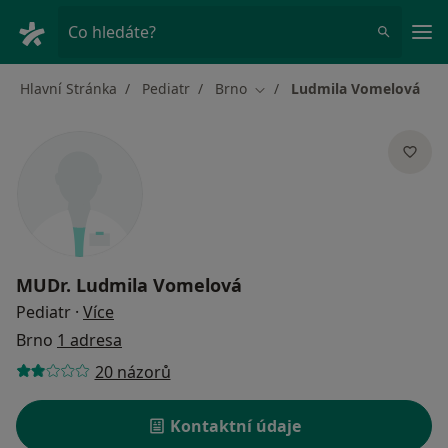
Hla
Co hledáte?
Hlavní Stránka
Pediatr
Brno
Ludmila Vomelová
Změna města
MUDr.
Ludmila Vomelová
o specializacích
Pediatr
·
Více
Brno
1 adresa
20 názorů
Kontaktní údaje