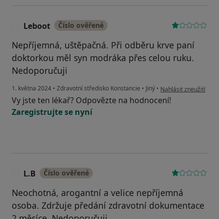
Leboot
Číslo ověřené
L
Nepříjemná, uštěpačná. Při odběru krve paní
doktorkou měl syn modráka přes celou ruku.
Nedoporučuji
podle názoru uživatel
1. května 2024
•
Zdravotní středisko Konstancie
•
Jiný
•
Nahlásit zneužití
Vy jste ten lékař? Odpovězte na hodnocení!
Zaregistrujte se nyní
L.B
Číslo ověřené
L
Neochotná, arogantní a velice nepříjemná
osoba. Zdržuje předání zdravotní dokumentace
2 měsíce. Nedoporučuji.