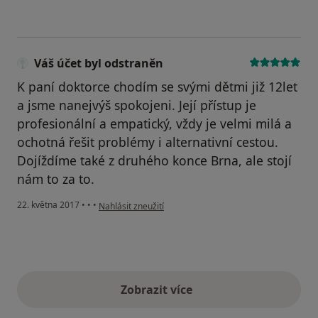
Váš účet byl odstraněn
K paní doktorce chodím se svými dětmi již 12let
a jsme nanejvýš spokojeni. Její přístup je
profesionální a empatický, vždy je velmi milá a
ochotná řešit problémy i alternativní cestou.
Dojíždíme také z druhého konce Brna, ale stojí
nám to za to.
podle názoru uživatele Váš účet byl odstraněn
22. května 2017
•
•
•
Nahlásit zneužití
Zobrazit více
výše uvedené názory