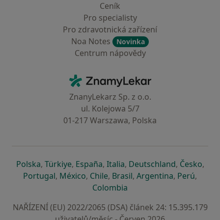
Ceník
Pro specialisty
Pro zdravotnická zařízení
Noa Notes
Novinka
Centrum nápovědy
Kontakt
ZnamyLekar - Hlavní stránka
ZnanyLekarz Sp. z o.o.
ul. Kolejowa 5/7
01-217 Warszawa, Polska
se otevře v nové záložce
se otevře v nové záložce
se otevře v nové záložce
se otevře v nové záložce
se otevře v 
se o
Polska
,
Türkiye
,
España
,
Italia
,
Deutschland
,
Česko
,
se otevře v nové záložce
se otevře v nové záložce
se otevře v nové záložce
se otevře v nové záložc
se otevře v 
se ote
Portugal
,
México
,
Chile
,
Brasil
,
Argentina
,
Perú
,
se otevře v nové záložce
Colombia
NAŘÍZENÍ (EU) 2022/2065 (DSA) článek 24: 15.395.179
uživatelů/měsíc - Červen 2026