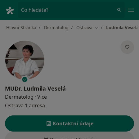
Hla
Co hledáte?
Hlavní Stránka
Dermatolog
Ostrava
Ludmila Veselá
Změna města
MUDr.
Ludmila Veselá
o specializacích
Dermatolog
·
Více
Ostrava
1 adresa
Kontaktní údaje