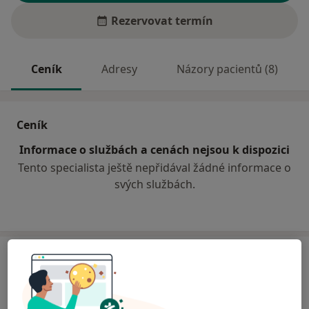
Rezervovat termín
Ceník
Adresy
Názory pacientů (8)
Ceník
Informace o službách a cenách nejsou k dispozici
Tento specialista ještě nepřidával žádné informace o
svých službách.
Adresa
Praktická zubní lékařka
Tyršova 799,
Hulín
76824