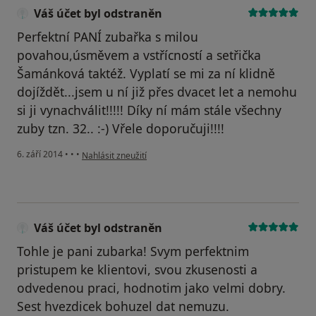
Váš účet byl odstraněn
Perfektní PANÍ zubařka s milou
povahou,úsměvem a vstřícností a setřička
Šamánková taktéž. Vyplatí se mi za ní klidně
dojíždět...jsem u ní již přes dvacet let a nemohu
si ji vynachválit!!!!! Díky ní mám stále všechny
zuby tzn. 32.. :-) Vřele doporučuji!!!!
podle názoru uživatele Váš účet byl odstraněn
6. září 2014
•
•
•
Nahlásit zneužití
Váš účet byl odstraněn
Tohle je pani zubarka! Svym perfektnim
pristupem ke klientovi, svou zkusenosti a
odvedenou praci, hodnotim jako velmi dobry.
Sest hvezdicek bohuzel dat nemuzu.