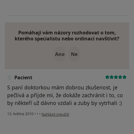
Pomáhají vám názory rozhodovat o tom,
kterého specialistu nebo ordinaci navštívit?
Ano
Ne
Pacient
S paní doktorkou mám dobrou zkušenost, je
pečlivá a přijde mi, že dokáže zachránit i to, co
by někteří už dávno vzdali a zuby by vytrhali :)
podle názoru uživatele Pacient
13. května 2010
•
•
•
Nahlásit zneužití