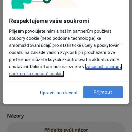
Přiblížit mapu
se otevře v nové záložce
Respektujeme vaše soukromí
Přijetím povolujete nám a našim partnerům používat
Dostupnost
Na této adrese online kalendář není aktivní
soubory cookie (nebo podobné technologie) ke
Co mám v takové situaci udělat?
shromažďování údajů pro statistické účely a poskytování
obsahu na základě vašich zvyklostí při procházení. Své
Způsoby platby (soukromé návštěvy)
preference můžete kdykoli zkontrolovat a aktualizovat v
nastavení. Další informace naleznete v
zásadách ochrany
Na teto adrese lékař přijímá pacienty na pojišťovnu
soukromí a souborů cookie.
Detaily
Více
Přijmout
Upravit nastavení
o adrese
Názory
Přidejte svůj názor