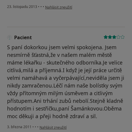
podle názoru uživatele Váš účet byl odstraněn
23. listopadu 2013
•
•
•
Nahlásit zneužití
Pacient
S paní dokorkou jsem velmi spokojena. Jsem
nesmírně šťastná,že v našem malém městě
máme lékařku - skutečného odborníka.Je velice
citlivá,milá a příjemná.I když je její práce určitě
velmi namáhavá a vyčerpávající,neviděla jsem ji
nikdy zamračenou.Léčí nám naše bolístky svým
vždy přítomným milým úsměvem a citlivým
přístupem.Ani trhání zubů nebolí.Stejně kladně
hodnotím i sestřičku,paní Šamánkovou.Oběma
moc děkuji a přeji hodně zdraví a sil.
podle názoru uživatele Pacient
3. března 2011
•
•
•
Nahlásit zneužití