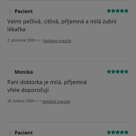
Pacient
Velmi pečlivá, citlivá, příjemná a milá zubní
lékařka
podle názoru uživatele Pacient
2. prosince 2009
•
•
•
Nahlásit zneužití
Monika
M
Paní doktorka je milá, příjemná
vřele doporočuji
podle názoru uživatele Monika
26. května 2009
•
•
•
Nahlásit zneužití
Pacient