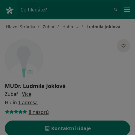
Hla
Co hledáte?
Hlavní Stránka
Zubař
Hulín
Ludmila Joklová
Změna města
MUDr.
Ludmila Joklová
o specializacích
Zubař
·
Více
Hulín
1 adresa
8 názorů
Kontaktní údaje