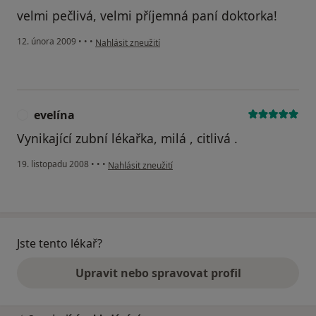
velmi pečlivá, velmi příjemná paní doktorka!
podle názoru uživatele Pacient
12. února 2009
•
•
•
Nahlásit zneužití
evelína
E
Vynikající zubní lékařka, milá , citlivá .
podle názoru uživatele evelína
19. listopadu 2008
•
•
•
Nahlásit zneužití
Jste tento lékař?
Upravit nebo spravovat profil