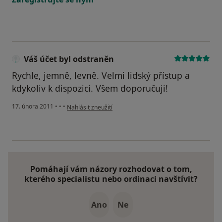
Váš účet byl odstraněn
Rychle, jemně, levně. Velmi lidský přístup a
kdykoliv k dispozici. Všem doporučuji!
podle názoru uživatele Váš účet byl odstraněn
17. února 2011
•
•
•
Nahlásit zneužití
Pomáhají vám názory rozhodovat o tom,
kterého specialistu nebo ordinaci navštívit?
Ano
Ne