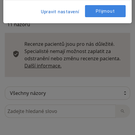
Přijmout
Upravit nastavení
11 názorů
Recenze pacientů jsou pro nás důležité.
Specialisté nemají možnost zaplatit za
odstranění nebo změnu recenze pacienta.
Další informace o názorech
Další informace.
Hledejte v názorech