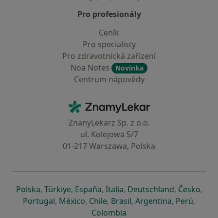
Pro profesionály
Ceník
Pro specialisty
Pro zdravotnická zařízení
Noa Notes
Novinka
Centrum nápovědy
Kontakt
ZnamyLekar - Hlavní stránka
ZnanyLekarz Sp. z o.o.
ul. Kolejowa 5/7
01-217 Warszawa, Polska
se otevře v nové záložce
se otevře v nové záložce
se otevře v nové záložce
se otevře v nové záložce
se otevře v 
se o
Polska
,
Türkiye
,
España
,
Italia
,
Deutschland
,
Česko
,
se otevře v nové záložce
se otevře v nové záložce
se otevře v nové záložce
se otevře v nové záložc
se otevře v 
se ote
Portugal
,
México
,
Chile
,
Brasil
,
Argentina
,
Perú
,
se otevře v nové záložce
Colombia