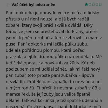
Váš účet byl odstraněn
Paní doktorka je opravdu velice milá a o lidský
přístup u ní není nouze, ale já bych raději
zubaře, který svoji práci skvěle ovládá. Díky
tomu, že jsem se přestěhoval do Prahy, přešel
jsem i k jinému zubaři a ten se zhrozil co mam v
puse. Paní doktorka mi léčila půlku zubu,
udělala pořádnou plombu, která pořád
praskala a ejhle druhou půlku už neudělala. Mě
teď čeká operace a nový zub za 20tis. Kč neb
pod zubem se mi udělal zánět. Jak mi řekl nový
pan zubař, toto prostě paní zubařka Filipová
nezvládla. Přátelé paní zubařka to nezvládla ani
u mých rodičů. Ti přešli k novému zubaři v CB a
mamce řekl, že její zuby jsou velice špatně
dělané, taťkova korunka je též špatně udělaná a
nasazená. Co více napsat, paní doktorka je milá,