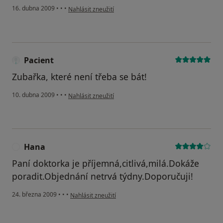
podle názoru uživatele Pacient
16. dubna 2009
•
•
•
Nahlásit zneužití
Pacient
Zubařka, které není třeba se bát!
podle názoru uživatele Pacient
10. dubna 2009
•
•
•
Nahlásit zneužití
Hana
H
Paní doktorka je příjemná,citlivá,milá.Dokáže
poradit.Objednání netrvá týdny.Doporučuji!
podle názoru uživatele Hana
24. března 2009
•
•
•
Nahlásit zneužití