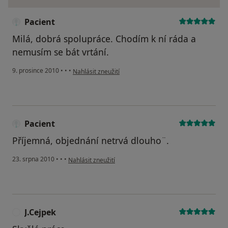
Pacient
Milá, dobrá spolupráce. Chodím k ní ráda a
nemusím se bát vrtání.
podle názoru uživatele Pacient
9. prosince 2010
•
•
•
Nahlásit zneužití
Pacient
Příjemná, objednání netrvá dlouho¨.
podle názoru uživatele Pacient
23. srpna 2010
•
•
•
Nahlásit zneužití
J.Cejpek
J