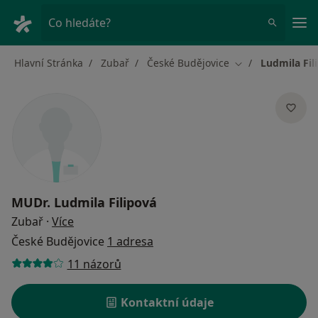
Hla
Co hledáte?
Hlavní Stránka
Zubař
České Budějovice
Ludmila Fil
Změna města
MUDr.
Ludmila Filipová
o specializacích
Zubař
·
Více
České Budějovice
1 adresa
11 názorů
Kontaktní údaje