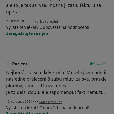
ale to je tak asi vše, možná ji zašlu fakturu za
operaci.
podle názoru uživatele Váš účet byl odstraněn
25. února 2013
•
•
•
Nahlásit zneužití
Vy jste ten lékař? Odpovězte na hodnocení!
Zaregistrujte se nyní
Pacient
Nejhorší, co jsem kdy zazila. Musela jsem odejit,
nasledne preleceni 8 zubu mluvi za sve, praskle
plomby, zanet....Hruza a bes.
Je to delsi dobu, ale zapomenout fakt nemuzu.
podle názoru uživatele Pacient
12. července 2011
•
•
•
Nahlásit zneužití
Vy jste ten lékař? Odpovězte na hodnocení!
Zaregistrujte se nyní