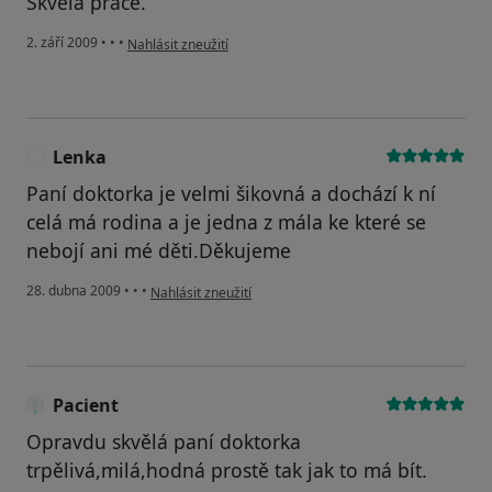
Skvělá práce.
podle názoru uživatele J.Cejpek
2. září 2009
•
•
•
Nahlásit zneužití
Lenka
L
Paní doktorka je velmi šikovná a dochází k ní
celá má rodina a je jedna z mála ke které se
nebojí ani mé děti.Děkujeme
podle názoru uživatele Lenka
28. dubna 2009
•
•
•
Nahlásit zneužití
Pacient
Opravdu skvělá paní doktorka
trpělivá,milá,hodná prostě tak jak to má bít.