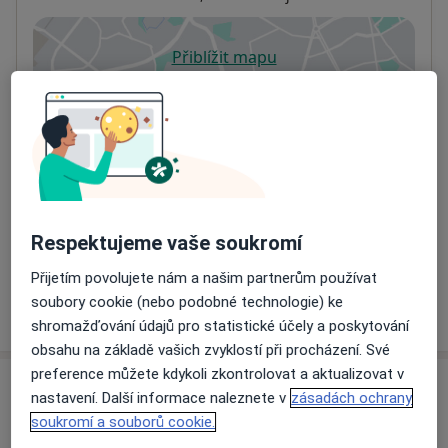
Přiblížit mapu
se otevře v nové záložce
Dostupnost
Na této adrese online kalendář není aktivní
Co mám v takové situaci udělat?
Způsoby platby (soukromé návštěvy)
Na teto adrese lékař přijímá pacienty na pojišťovnu
Respektujeme vaše soukromí
Detaily
Přijetím povolujete nám a našim partnerům používat
soubory cookie (nebo podobné technologie) ke
Více
o adrese
shromažďování údajů pro statistické účely a poskytování
obsahu na základě vašich zvyklostí při procházení. Své
preference můžete kdykoli zkontrolovat a aktualizovat v
Názory
nastavení. Další informace naleznete v
zásadách ochrany
soukromí a souborů cookie.
Přidejte svůj názor