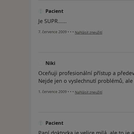
Pacient
Je SUPR......
podle názoru uživatele Pacient
7. července 2009
•
•
•
Nahlásit zneužití
Niki
N
Oceňuji profesionální přístup a předev
Nejde jen o vyslechnutí problémů, ale o
podle názoru uživatele Niki
1. července 2009
•
•
•
Nahlásit zneužití
Pacient
Paní doktorka je velice milá, ale to j