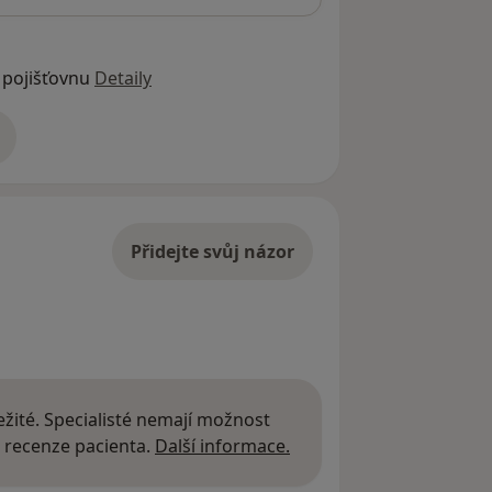
 pojišťovnu
Detaily
adrese
Přidejte svůj názor
žité. Specialisté nemají možnost
Další informace o názor
 recenze pacienta.
Další informace.