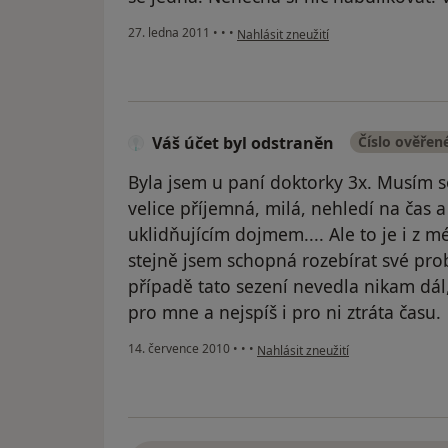
podle názoru uživatele Pacient
27. ledna 2011
•
•
•
Nahlásit zneužití
Váš účet byl odstraněn
Číslo ověřen
Byla jsem u paní doktorky 3x. Musím so
velice příjemná, milá, nehledí na čas 
uklidňujícím dojmem.... Ale to je i z m
stejně jsem schopná rozebírat své p
případě tato sezení nevedla nikam dál,
pro mne a nejspíš i pro ni ztráta času.
podle názoru uživatele Váš účet b
14. července 2010
•
•
•
Nahlásit zneužití