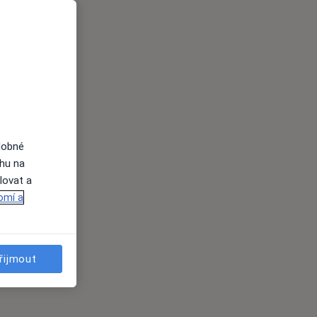
dobné
ahu na
lovat a
omí a
řijmout