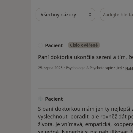
Hledejte v ná
Pacient
Číslo ověřené
P
Paní doktorka ukončila sezení a tím, že
podl
25. srpna 2025
•
Psychologie A Psychoterapie
•
Jiný
•
Nahl
Pacient
S paní doktorkou mám jen ty nejlepší 
vyslechnout, poradit, ale rovněž dát p
života. Je vnímavá, empatická, kooper
se jedná. Nenechá si nic nabulíkovat. 