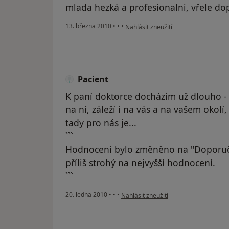
mlada hezká a profesionalni, vřele dopor
podle názoru uživatele Pacient
13. března 2010
•
•
•
Nahlásit zneužití
Pacient
K paní doktorce docházím už dlouho - 
na ní, záleží i na vás a na vašem okolí,
tady pro nás je...
```
Hodnocení bylo změněno na "Doporuč
příliš strohý na nejvyšší hodnocení.
```
podle názoru uživatele Pacient
20. ledna 2010
•
•
•
Nahlásit zneužití