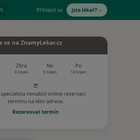
Přihlásit se
Jste lékař?
e se na ZnamyLekar.cz
Zítra
Ne
Po
Út
St
8 Srpen
9 Srpen
10 Srpen
11 Srpen
12 Srp
specialista nenabízí online rezervaci
termínu na této adrese.
Rezervovat termín