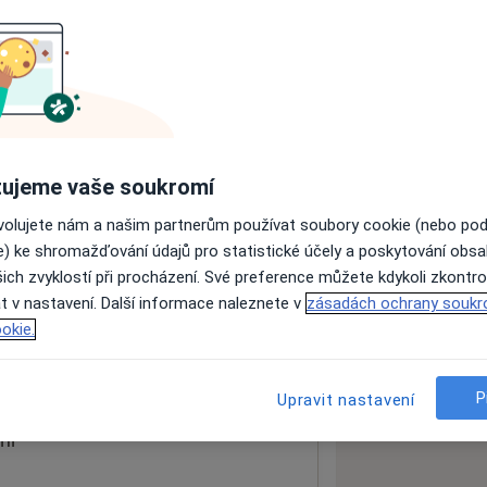
ách nejsou k dispozici
ádné informace o svých službách.
ujeme vaše soukromí
ovolujete nám a našim partnerům používat soubory cookie (nebo po
e) ke shromažďování údajů pro statistické účely a poskytování obs
ich zvyklostí při procházení. Své preference můžete kdykoli zkontro
t v nastavení. Další informace naleznete v
zásadách ochrany soukr
0 02
okie.
 mapu
 otevře v nové záložce
P
Upravit nastavení
ní