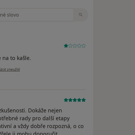
zorech
 na to kašle.
e názoru uživatele Pacient
ásit zneužití
zkušenosti. Dokáže nejen
otřebné rady pro další etapy
ativní a vždy dobře rozpozná, o co
Vřele ji mohu doporučit.