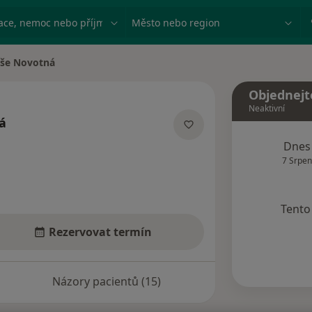
ace, nemoc nebo příjmení
Město nebo region
uše Novotná
ěsta
Objednejt
Neaktivní
á
lizacích
Dnes
7 Srpen
Tento 
Rezervovat termín
Názory pacientů (15)