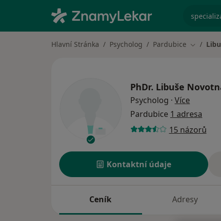
specializ
Hlavní Stránka
Psycholog
Pardubice
Lib
Změna m
PhDr.
Libuše Novotn
o specia
Psycholog
·
Více
Pardubice
1 adresa
15 názorů
Kontaktní údaje
Ceník
Adresy