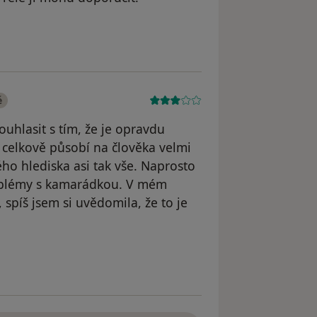
é
uhlasit s tím, že je opravdu
a celkově působí na člověka velmi
ého hlediska asi tak vše. Naprosto
roblémy s kamarádkou. V mém
 spíš jsem si uvědomila, že to je
yl odstraněn