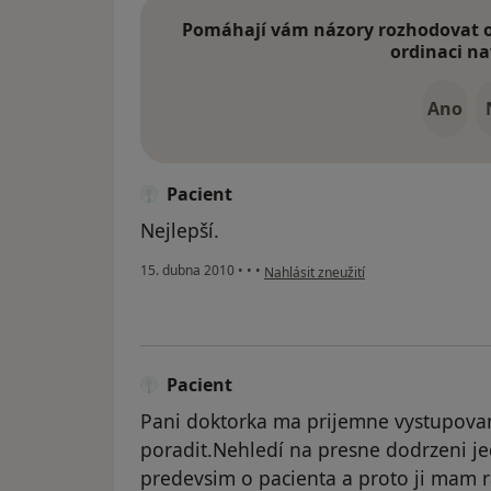
Pomáhají vám názory rozhodovat o 
ordinaci na
Ano
Pacient
Nejlepší.
podle názoru uživatele Pacient
15. dubna 2010
•
•
•
Nahlásit zneužití
Pacient
Pani doktorka ma prijemne vystupovan
poradit.Nehledí na presne dodrzeni je
predevsim o pacienta a proto ji mam r