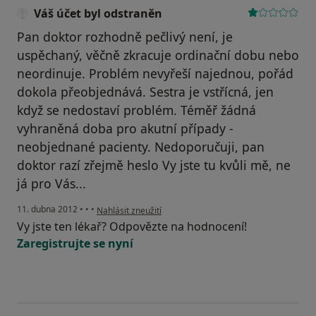
Váš účet byl odstraněn
Pan doktor rozhodně pečlivý není, je
uspěchaný, věčně zkracuje ordinační dobu nebo
neordinuje. Problém nevyřeší najednou, pořád
dokola přeobjednává. Sestra je vstřícná, jen
když se nedostaví problém. Téměř žádná
vyhraněná doba pro akutní případy -
neobjednané pacienty. Nedoporučuji, pan
doktor razí zřejmě heslo Vy jste tu kvůli mě, ne
já pro Vás...
podle názoru uživatele Váš účet byl odstraněn
11. dubna 2012
•
•
•
Nahlásit zneužití
Vy jste ten lékař? Odpovězte na hodnocení!
Zaregistrujte se nyní