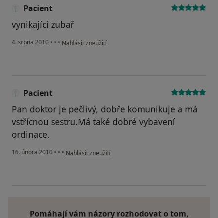
Pacient
vynikající zubař
podle názoru uživatele Pacient
4. srpna 2010
•
•
•
Nahlásit zneužití
Pacient
Pan doktor je pečlivý, dobře komunikuje a má
vstřícnou sestru.Má také dobré vybavení
ordinace.
podle názoru uživatele Pacient
16. února 2010
•
•
•
Nahlásit zneužití
Pomáhají vám názory rozhodovat o tom,