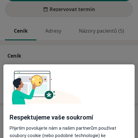
Rezervovat termín
Ceník
Adresy
Názory pacientů (5)
Ceník
Informace o službách a cenách nejsou k dispozici
Tento specialista ještě nepřidával žádné informace o
svých službách.
Adresa
Respektujeme vaše soukromí
Přijetím povolujete nám a našim partnerům používat
Sam. ordinace PL - stomatologa
soubory cookie (nebo podobné technologie) ke
Družstevní 1401,
Hlinsko
53901