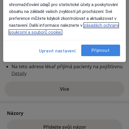
shromažďování údajů pro statistické účely a poskytování
obsahu na základě vašich zvyklostí při procházení. Své
Přiblížit mapu
preference můžete kdykoli zkontrolovat a aktualizovat v
se otevře v nové záložce
nastavení. Další informace naleznete v
zásadách ochrany
soukromí a souborů cookie.
Dostupnost
Na této adrese online kalendář není aktivní
Co mám v takové situaci udělat?
Přijmout
Upravit nastavení
Způsoby platby (soukromé návštěvy)
Na teto adrese lékař přijímá pacienty na pojišťovnu
Detaily
Více
o adrese
Názory
Přidejte svůj názor