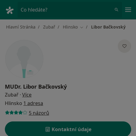
Hla
Co hledáte?
Hlavní Stránka
Zubař
Hlinsko
Libor Bačkovský
Změna města
MUDr.
Libor Bačkovský
o specializacích
Zubař
·
Více
Hlinsko
1 adresa
5 názorů
Kontaktní údaje