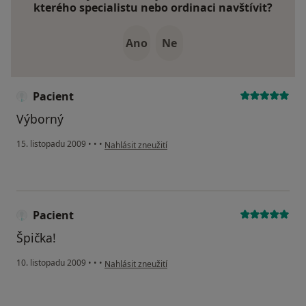
kterého specialistu nebo ordinaci navštívit?
Ano
Ne
Pacient
Výborný
podle názoru uživatele Pacient
15. listopadu 2009
•
•
•
Nahlásit zneužití
Pacient
Špička!
podle názoru uživatele Pacient
10. listopadu 2009
•
•
•
Nahlásit zneužití