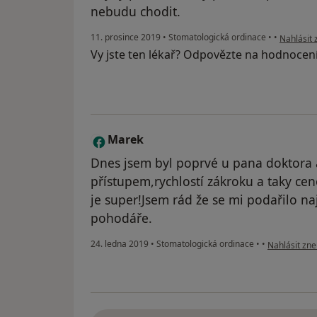
nebudu chodit.
podle náz
11. prosince 2019
•
Stomatologická ordinace
•
•
Nahlásit 
Vy jste ten lékař? Odpovězte na hodnocen
Marek
M
Dnes jsem byl poprvé u pana doktora 
přístupem,rychlostí zákroku a taky cen
je super!Jsem rád že se mi podařilo na
pohodáře.
podle názoru
24. ledna 2019
•
Stomatologická ordinace
•
•
Nahlásit zne