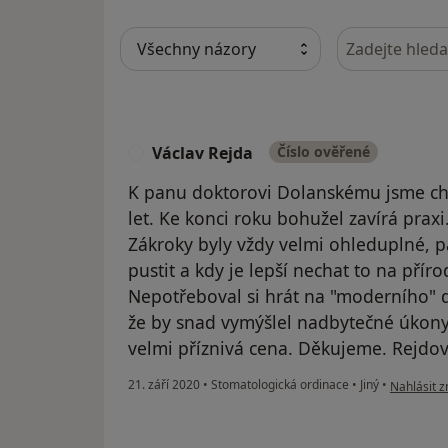
Hledejte v ná
Václav Rejda
Číslo ověřené
V
K panu doktorovi Dolanskému jsme chod
let. Ke konci roku bohužel zavírá praxi
Zákroky byly vždy velmi ohleduplné, 
pustit a kdy je lepší nechat to na přír
Nepotřeboval si hrát na "moderního" d
že by snad vymýšlel nadbytečné úkony
velmi příznivá cena. Děkujeme. Rejdov
podle názo
21. září 2020
•
Stomatologická ordinace
•
Jiný
•
Nahlásit z