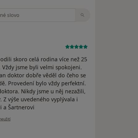
zorech
ili skoro celá rodina více než 25
. Vždy jsme byli velmi spokojeni.
pan doktor dobře věděl do čeho se
odě. Provedení bylo vždy perfektní.
oktora. Nikdy jsme u něj nezažili,
. Z výše uvedeného vyplývala i
i a Šartnerovi
ru uživatele Václav Rejda
neužití