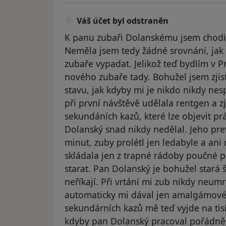
Váš účet byl odstraněn
K panu zubaři Dolanskému jsem chodila
Neměla jsem tedy žádné srovnání, ja
zubaře vypadat. Jelikož teď bydlím v Pr
nového zubaře tady. Bohužel jsem zjis
stavu, jak kdyby mi je nikdo nikdy ne
při první návštěvě udělala rentgen a z
sekundáních kazů, které lze objevit p
Dolanský snad nikdy nedělal. Jeho prev
minut, zuby prolétl jen ledabyle a ani
skládala jen z trapné rádoby poučné 
starat. Pan Dolanský je bohužel stará 
neříkají. Při vrtání mi zub nikdy neum
automaticky mi dával jen amalgámové
sekundárních kazů mě teď vyjde na tisí
kdyby pan Dolanský pracoval pořádně