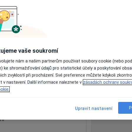
ách nejsou k dispozici
ádné informace o svých službách.
ujeme vaše soukromí
ovolujete nám a našim partnerům používat soubory cookie (nebo po
e) ke shromažďování údajů pro statistické účely a poskytování obs
ich zvyklostí při procházení. Své preference můžete kdykoli zkontro
t v nastavení. Další informace naleznete v
zásadách ochrany soukr
okie.
 mapu
 otevře v nové záložce
P
Upravit nastavení
ní