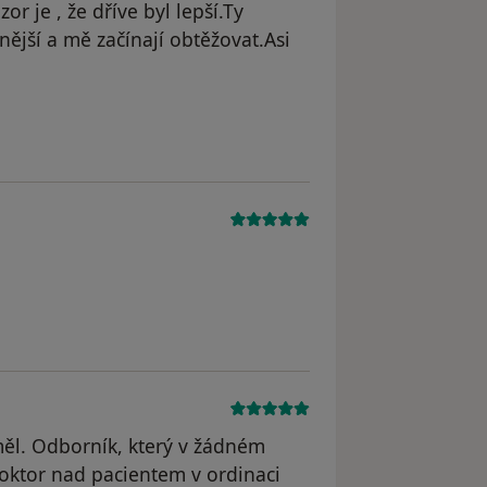
r je , že dříve byl lepší.Ty
nější a mě začínají obtěžovat.Asi
straněn
měl. Odborník, který v žádném
oktor nad pacientem v ordinaci