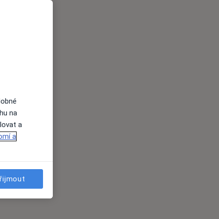
dobné
ahu na
lovat a
omí a
řijmout