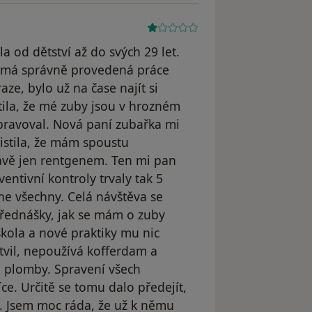
 od dětství až do svých 29 let.
k má správně provedená práce
aze, bylo už na čase najít si
tila, že mé zuby jsou v hrozném
spravoval. Nová paní zubařka mi
jistila, že mám spoustu
rávě jen rentgenem. Ten mi pan
entivní kontroly trvaly tak 5
 ne všechny. Celá návštěva se
přednášky, jak se mám o zuby
škola a nové praktiky mu nic
rtvil, nepoužívá kofferdam a
 plomby. Spravení všech
ce. Určitě se tomu dalo předejít,
. Jsem moc ráda, že už k němu