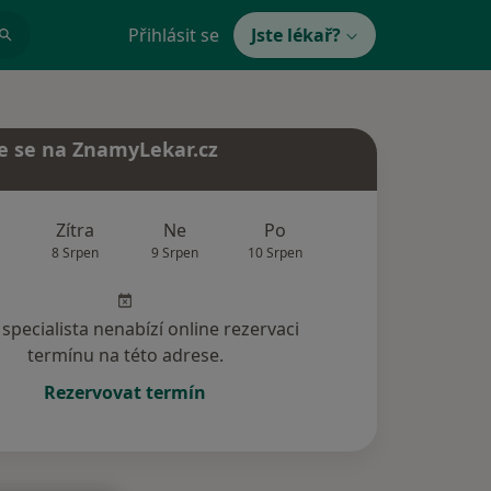
Přihlásit se
Jste lékař?
e se na ZnamyLekar.cz
Zítra
Ne
Po
Út
St
8 Srpen
9 Srpen
10 Srpen
11 Srpen
12 Srp
specialista nenabízí online rezervaci
termínu na této adrese.
Rezervovat termín