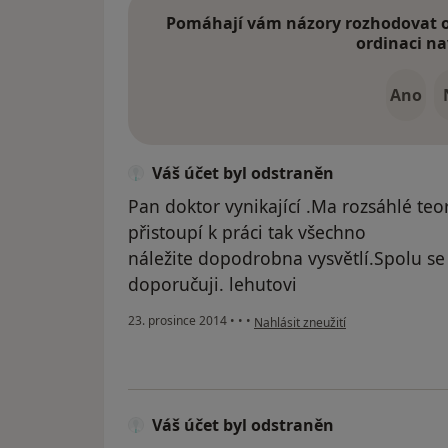
Pomáhají vám názory rozhodovat o 
ordinaci na
Ano
Váš účet byl odstraněn
Pan doktor vynikající .Ma rozsáhlé teor
přistoupí k práci tak všechno
náležite dopodrobna vysvětlí.Spolu se 
doporučuji. lehutovi
podle názoru uživatele Váš účet by
23. prosince 2014
•
•
•
Nahlásit zneužití
Váš účet byl odstraněn