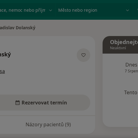
ace, nemoc nebo příjmení
Město nebo region
adislav Dolanský
 města
Objednejt
Neaktivní
nský
ích
Dnes
sa
7 Srpen
Tento 
Rezervovat termín
Názory pacientů (9)