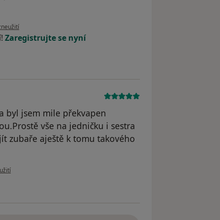
oru uživatele Váš účet byl odstraněn
zneužití
í!
Zaregistrujte se nyní
a byl jsem mile překvapen
ou.Prostě vše na jedničku i sestra
jít zubaře aještě k tomu takového
 uživatele Marek
užití