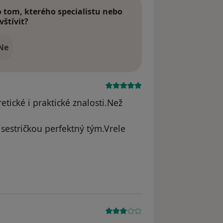
tom, kterého specialistu nebo
vštívit?
Ne
etické i praktické znalosti.Než
sestričkou perfektný tým.Vrele
l odstraněn