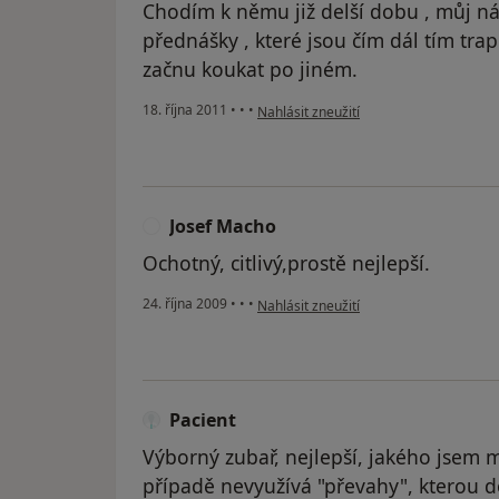
Chodím k němu již delší dobu , můj názo
přednášky , které jsou čím dál tím trap
začnu koukat po jiném.
podle názoru uživatele Váš účet byl od
18. října 2011
•
•
•
Nahlásit zneužití
Josef Macho
J
Ochotný, citlivý,prostě nejlepší.
podle názoru uživatele Josef Macho
24. října 2009
•
•
•
Nahlásit zneužití
Pacient
Výborný zubař, nejlepší, jakého jsem 
případě nevyužívá "převahy", kterou d