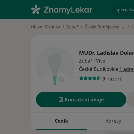
specializ
Hlavní Stránka
Zubař
České Budějovice
L
Změna
MUDr.
Ladislav Dola
o specializac
Zubař
·
Více
České Budějovice
1 adre
9 názorů
Kontaktní údaje
Ceník
Adresy