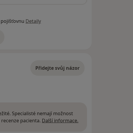
 pojišťovnu
Detaily
adrese
Přidejte svůj názor
žité. Specialisté nemají možnost
Další informace o názor
 recenze pacienta.
Další informace.