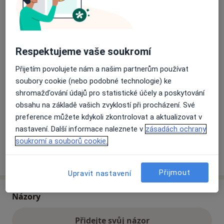
Přiblížit mapu
se otevře v nové záložce
Respektujeme vaše soukromí
Dostupnost
Na této adrese online kalendář není aktivní
Přijetím povolujete nám a našim partnerům používat
Co mám v takové situaci udělat?
soubory cookie (nebo podobné technologie) ke
shromažďování údajů pro statistické účely a poskytování
Způsoby platby (soukromé návštěvy)
obsahu na základě vašich zvyklostí při procházení. Své
Na teto adrese lékař přijímá pacienty na pojišťovnu
preference můžete kdykoli zkontrolovat a aktualizovat v
Detaily
nastavení. Další informace naleznete v
zásadách ochrany
soukromí a souborů cookie.
Více
o adrese
Přijmout
Upravit nastavení
Názory
Přidejte svůj názor