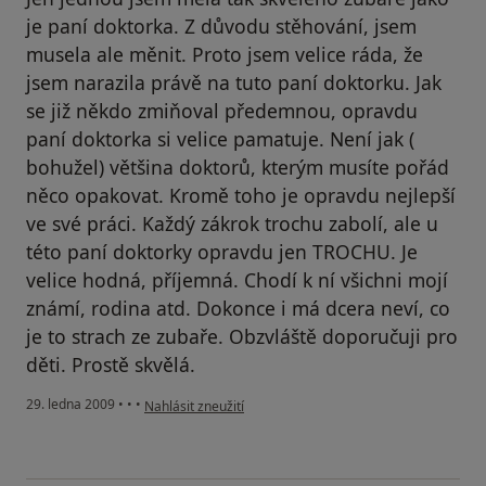
je paní doktorka. Z důvodu stěhování, jsem
musela ale měnit. Proto jsem velice ráda, že
jsem narazila právě na tuto paní doktorku. Jak
se již někdo zmiňoval předemnou, opravdu
paní doktorka si velice pamatuje. Není jak (
bohužel) většina doktorů, kterým musíte pořád
něco opakovat. Kromě toho je opravdu nejlepší
ve své práci. Každý zákrok trochu zabolí, ale u
této paní doktorky opravdu jen TROCHU. Je
velice hodná, příjemná. Chodí k ní všichni mojí
známí, rodina atd. Dokonce i má dcera neví, co
je to strach ze zubaře. Obzvláště doporučuji pro
děti. Prostě skvělá.
podle názoru uživatele Samková
29. ledna 2009
•
•
•
Nahlásit zneužití