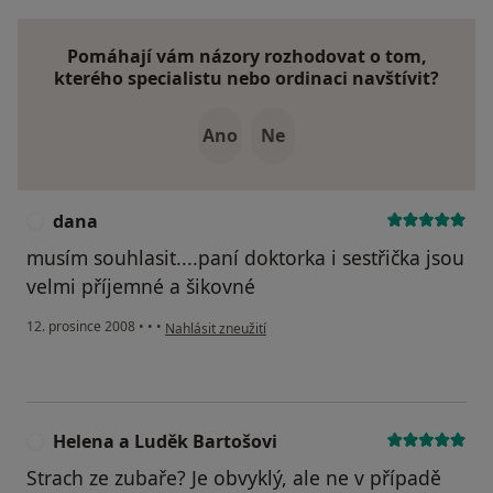
Pomáhají vám názory rozhodovat o tom,
kterého specialistu nebo ordinaci navštívit?
Ano
Ne
dana
D
musím souhlasit....paní doktorka i sestřička jsou
velmi příjemné a šikovné
podle názoru uživatele dana
12. prosince 2008
•
•
•
Nahlásit zneužití
Helena a Luděk Bartošovi
H
Strach ze zubaře? Je obvyklý, ale ne v případě