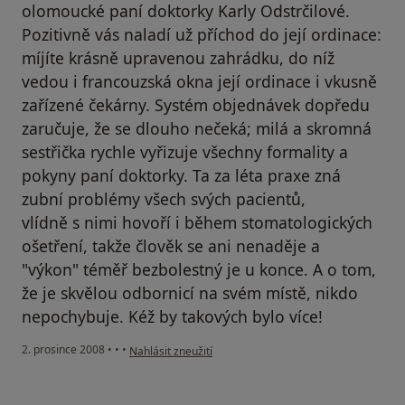
olomoucké paní doktorky Karly Odstrčilové.
Pozitivně vás naladí už příchod do její ordinace:
míjíte krásně upravenou zahrádku, do níž
vedou i francouzská okna její ordinace i vkusně
zařízené čekárny. Systém objednávek dopředu
zaručuje, že se dlouho nečeká; milá a skromná
sestřička rychle vyřizuje všechny formality a
pokyny paní doktorky. Ta za léta praxe zná
zubní problémy všech svých pacientů,
vlídně s nimi hovoří i během stomatologických
ošetření, takže člověk se ani nenaděje a
"výkon" téměř bezbolestný je u konce. A o tom,
že je skvělou odbornicí na svém místě, nikdo
nepochybuje. Kéž by takových bylo více!
podle názoru uživatele Helena a Luděk Bartošovi
2. prosince 2008
•
•
•
Nahlásit zneužití