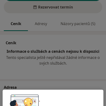
Rezervovat termín
Ceník
Adresy
Názory pacientů (5)
Ceník
Informace o službách a cenách nejsou k dispozici
Tento specialista ještě nepřidával žádné informace o
svých službách.
Adresa
Praktický lékař stomatolog
Selské náměstí 39,
Olomouc
77900