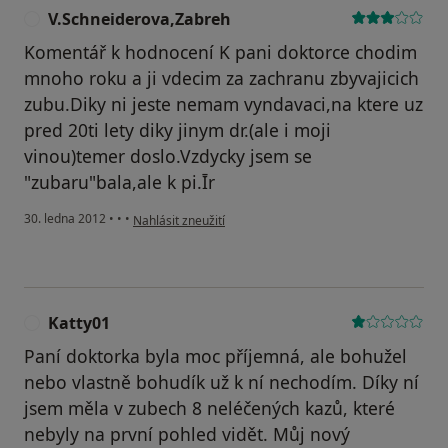
V.Schneiderova,Zabreh
V
Komentář k hodnocení K pani doktorce chodim
mnoho roku a ji vdecim za zachranu zbyvajicich
zubu.Diky ni jeste nemam vyndavaci,na ktere uz
pred 20ti lety diky jinym dr.(ale i moji
vinou)temer doslo.Vzdycky jsem se
"zubaru"bala,ale k pi.Īr
podle názoru uživatele V.Schneiderova,Zabreh
30. ledna 2012
•
•
•
Nahlásit zneužití
Katty01
K
Paní doktorka byla moc příjemná, ale bohužel
nebo vlastně bohudík už k ní nechodím. Díky ní
jsem měla v zubech 8 neléčených kazů, které
nebyly na první pohled vidět. Můj nový