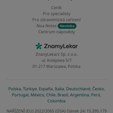
Ceník
Pro specialisty
Pro zdravotnická zařízení
Noa Notes
Novinka
Centrum nápovědy
Kontakt
ZnamyLekar - Hlavní stránka
ZnanyLekarz Sp. z o.o.
ul. Kolejowa 5/7
01-217 Warszawa, Polska
se otevře v nové záložce
se otevře v nové záložce
se otevře v nové záložce
se otevře v nové záložce
se otevře v 
se o
Polska
,
Türkiye
,
España
,
Italia
,
Deutschland
,
Česko
,
se otevře v nové záložce
se otevře v nové záložce
se otevře v nové záložce
se otevře v nové záložc
se otevře v 
se ote
Portugal
,
México
,
Chile
,
Brasil
,
Argentina
,
Perú
,
se otevře v nové záložce
Colombia
NAŘÍZENÍ (EU) 2022/2065 (DSA) článek 24: 15.395.179