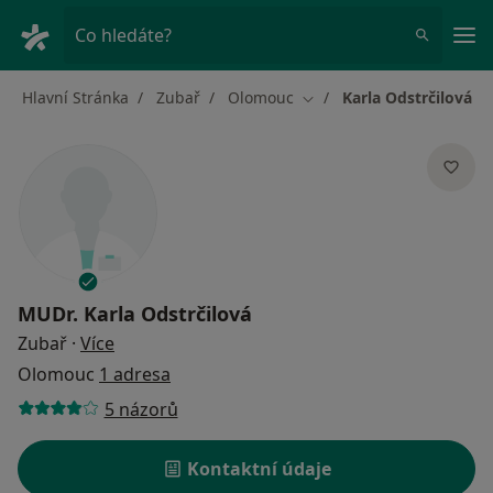
Hla
Co hledáte?
Hlavní Stránka
Zubař
Olomouc
Karla Odstrčilová
Změna města
MUDr.
Karla Odstrčilová
o specializacích
Zubař
·
Více
Olomouc
1 adresa
5 názorů
Kontaktní údaje