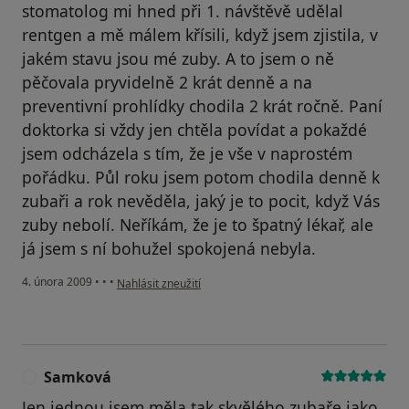
stomatolog mi hned při 1. návštěvě udělal
rentgen a mě málem křísili, když jsem zjistila, v
jakém stavu jsou mé zuby. A to jsem o ně
pěčovala pryvidelně 2 krát denně a na
preventivní prohlídky chodila 2 krát ročně. Paní
doktorka si vždy jen chtěla povídat a pokaždé
jsem odcházela s tím, že je vše v naprostém
pořádku. Půl roku jsem potom chodila denně k
zubaři a rok nevěděla, jaký je to pocit, když Vás
zuby nebolí. Neříkám, že je to špatný lékař, ale
já jsem s ní bohužel spokojená nebyla.
podle názoru uživatele Katty01
4. února 2009
•
•
•
Nahlásit zneužití
Samková
S
Jen jednou jsem měla tak skvělého zubaře jako