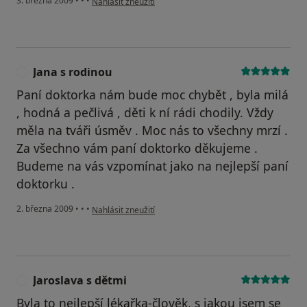
3. března 2009
•
•
•
Nahlásit zneužití
Jana s rodinou
J
Paní doktorka nám bude moc chybět , byla milá
, hodná a pečlivá , děti k ní rádi chodily. Vždy
měla na tváři úsměv . Moc nás to všechny mrzí .
Za všechno vám paní doktorko děkujeme .
Budeme na vás vzpomínat jako na nejlepší paní
doktorku .
podle názoru uživatele Jana s rodinou
2. března 2009
•
•
•
Nahlásit zneužití
Jaroslava s dětmi
J
Byla to nejlepší lékařka-člověk, s jakou jsem se