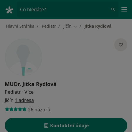
Hla
Co hledáte?
Hlavní Stránka
Pediatr
Jičín
Jitka Rydlová
Změna města
MUDr.
Jitka Rydlová
o specializacích
Pediatr
·
Více
Jičín
1 adresa
26 názorů
Kontaktní údaje