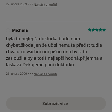
podle názoru uživatele Petra Matějovská s holkama
27. února 2009
•
•
•
Nahlásit zneužití
Michala
M
byla to nejlepši doktorka bude nam
chybet.škoda jen že už si nemuže přečist tudle
chvalu co všichni oni pišou ona by si to
zasloužila byla totiš nejlepši hodná,přijemna a
laskava.Děkujeme paní doktorko
podle názoru uživatele Michala
26. února 2009
•
•
•
Nahlásit zneužití
Zobrazit více
výše uvedené názory