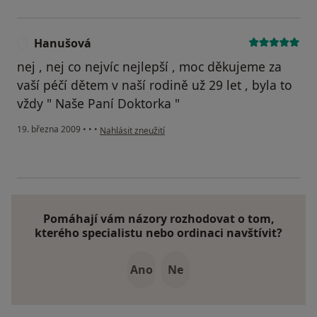
Hanušová
H
nej , nej co nejvíc nejlepší , moc děkujeme za
vaší péčí dětem v naší rodině už 29 let , byla to
vždy " Naše Paní Doktorka "
podle názoru uživatele Hanušová
19. března 2009
•
•
•
Nahlásit zneužití
Pomáhají vám názory rozhodovat o tom,
kterého specialistu nebo ordinaci navštívit?
Ano
Ne