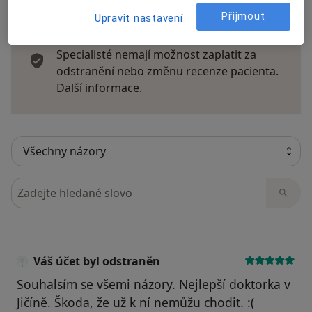
Přijmout
Upravit nastavení
Recenze pacientů jsou pro nás důležité.
Specialisté nemají možnost zaplatit za
odstranění nebo změnu recenze pacienta.
Další informace o názorech
Další informace.
Hledejte v názorech
Váš účet byl odstraněn
Souhalsím se všemi názory. Nejlepší doktorka v
Jičíně. Škoda, že už k ní nemůžu chodit. :(