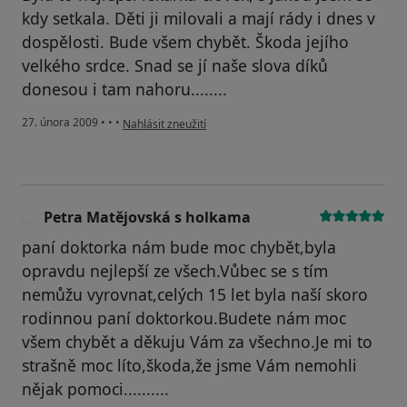
kdy setkala. Děti ji milovali a mají rády i dnes v
dospělosti. Bude všem chybět. Škoda jejího
velkého srdce. Snad se jí naše slova díků
donesou i tam nahoru........
podle názoru uživatele Jaroslava s dětmi
27. února 2009
•
•
•
Nahlásit zneužití
Petra Matějovská s holkama
P
paní doktorka nám bude moc chybět,byla
opravdu nejlepší ze všech.Vůbec se s tím
nemůžu vyrovnat,celých 15 let byla naší skoro
rodinnou paní doktorkou.Budete nám moc
všem chybět a děkuju Vám za všechno.Je mi to
strašně moc líto,škoda,že jsme Vám nemohli
nějak pomoci..........