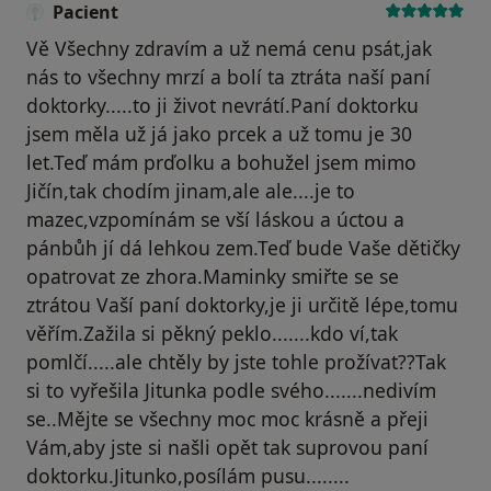
Pacient
Vě Všechny zdravím a už nemá cenu psát,jak
nás to všechny mrzí a bolí ta ztráta naší paní
doktorky.....to ji život nevrátí.Paní doktorku
jsem měla už já jako prcek a už tomu je 30
let.Teď mám prďolku a bohužel jsem mimo
Jičín,tak chodím jinam,ale ale....je to
mazec,vzpomínám se vší láskou a úctou a
pánbůh jí dá lehkou zem.Teď bude Vaše dětičky
opatrovat ze zhora.Maminky smiřte se se
ztrátou Vaší paní doktorky,je ji určitě lépe,tomu
věřím.Zažila si pěkný peklo.......kdo ví,tak
pomlčí.....ale chtěly by jste tohle prožívat??Tak
si to vyřešila Jitunka podle svého.......nedivím
se..Mějte se všechny moc moc krásně a přeji
Vám,aby jste si našli opět tak suprovou paní
doktorku.Jitunko,posílám pusu........