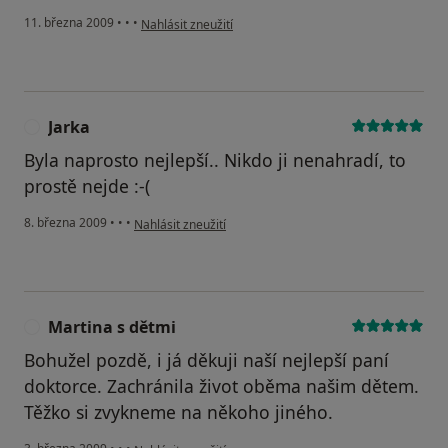
podle názoru uživatele Pacient
11. března 2009
•
•
•
Nahlásit zneužití
Jarka
J
Byla naprosto nejlepší.. Nikdo ji nenahradí, to
prostě nejde :-(
podle názoru uživatele Jarka
8. března 2009
•
•
•
Nahlásit zneužití
Martina s dětmi
M
Bohužel pozdě, i já děkuji naší nejlepší paní
doktorce. Zachránila život oběma našim dětem.
Těžko si zvykneme na někoho jiného.
podle názoru uživatele Martina s dětmi