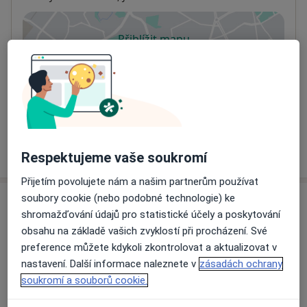
Přiblížit mapu
se otevře v nové záložce
Dostupnost
Na této adrese online kalendář není aktivní
Co mám v takové situaci udělat?
Více
o adrese
Respektujeme vaše soukromí
Přijetím povolujete nám a našim partnerům používat
soubory cookie (nebo podobné technologie) ke
Názory
shromažďování údajů pro statistické účely a poskytování
obsahu na základě vašich zvyklostí při procházení. Své
Přidejte svůj názor
preference můžete kdykoli zkontrolovat a aktualizovat v
nastavení. Další informace naleznete v
zásadách ochrany
soukromí a souborů cookie.
26 názorů