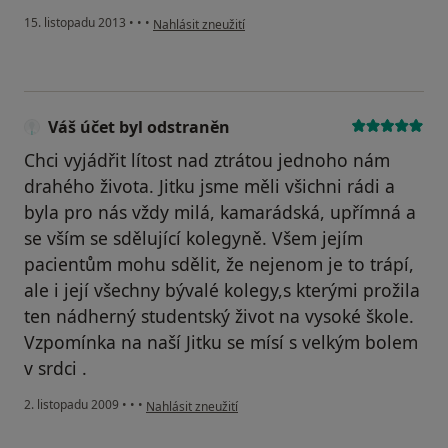
podle názoru uživatele Váš účet byl odstraněn
15. listopadu 2013
•
•
•
Nahlásit zneužití
Váš účet byl odstraněn
Chci vyjádřit lítost nad ztrátou jednoho nám
drahého života. Jitku jsme měli všichni rádi a
byla pro nás vždy milá, kamarádská, upřímná a
se vším se sdělující kolegyně. Všem jejím
pacientům mohu sdělit, že nejenom je to trápí,
ale i její všechny bývalé kolegy,s kterými prožila
ten nádherný studentský život na vysoké škole.
Vzpomínka na naší Jitku se mísí s velkým bolem
v srdci .
podle názoru uživatele Váš účet byl odstraněn
2. listopadu 2009
•
•
•
Nahlásit zneužití