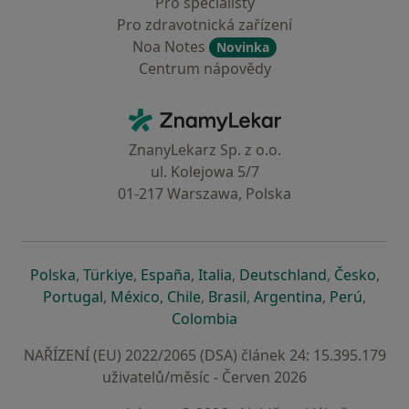
Pro specialisty
Pro zdravotnická zařízení
Noa Notes
Novinka
Centrum nápovědy
Kontakt
ZnamyLekar - Hlavní stránka
ZnanyLekarz Sp. z o.o.
ul. Kolejowa 5/7
01-217 Warszawa, Polska
se otevře v nové záložce
se otevře v nové záložce
se otevře v nové záložce
se otevře v nové záložce
se otevře v 
se o
Polska
,
Türkiye
,
España
,
Italia
,
Deutschland
,
Česko
,
se otevře v nové záložce
se otevře v nové záložce
se otevře v nové záložce
se otevře v nové záložc
se otevře v 
se ote
Portugal
,
México
,
Chile
,
Brasil
,
Argentina
,
Perú
,
se otevře v nové záložce
Colombia
NAŘÍZENÍ (EU) 2022/2065 (DSA) článek 24: 15.395.179
uživatelů/měsíc - Červen 2026