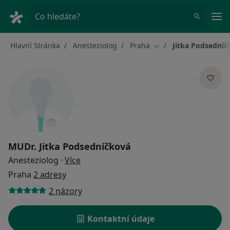
Hla
Co hledáte?
Hlavní Stránka
Anesteziolog
Praha
Jitka Podsedníč
Změna města
MUDr.
Jitka Podsedníčková
o specializacích
Anesteziolog
·
Více
Praha
2 adresy
2 názory
Kontaktní údaje