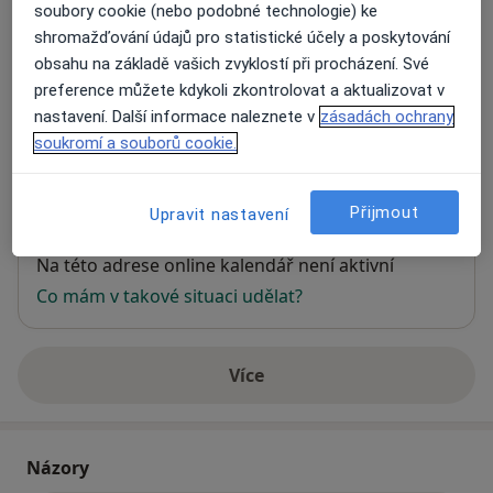
soubory cookie (nebo podobné technologie) ke
shromažďování údajů pro statistické účely a poskytování
Klinika anesteziologie, resuscitace a
obsahu na základě vašich zvyklostí při procházení. Své
intenzivní medicíny 1.LF UK Všeobecná
preference můžete kdykoli zkontrolovat a aktualizovat v
fakultní nemocnice
nastavení. Další informace naleznete v
zásadách ochrany
U Nemocnice 2,
Praha 2
,
Praha
128 08
soukromí a souborů cookie.
Přiblížit mapu
se otevře v nové záložce
Přijmout
Upravit nastavení
Dostupnost
Na této adrese online kalendář není aktivní
Co mám v takové situaci udělat?
Více
o adrese
Názory