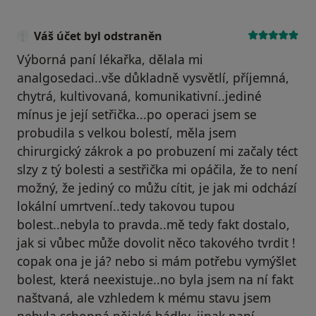
Váš účet byl odstraněn
Výborná paní lékařka, dělala mi
analgosedaci..vše důkladně vysvětlí, příjemná,
chytrá, kultivovaná, komunikativní..jediné
mínus je její setřička...po operaci jsem se
probudila s velkou bolestí, měla jsem
chirurgický zákrok a po probuzení mi začaly téct
slzy z tý bolesti a sestřička mi opáčila, že to není
možný, že jediný co můžu cítit, je jak mi odchází
lokální umrtvení..tedy takovou tupou
bolest..nebyla to pravda..mě tedy fakt dostalo,
jak si vůbec může dovolit něco takového tvrdit !
copak ona je já? nebo si mám potřebu vymýšlet
bolest, která neexistuje..no byla jsem na ní fakt
naštvaná, ale vzhledem k mému stavu jsem
nebyla schopná nějaké hádky..jinak paní