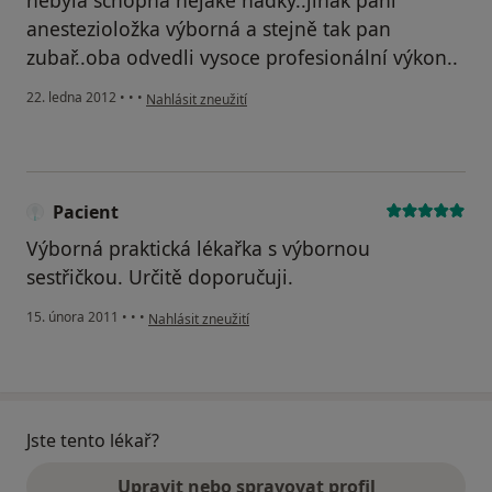
anestezioložka výborná a stejně tak pan
zubař..oba odvedli vysoce profesionální výkon..
podle názoru uživatele Váš účet byl odstraněn
22. ledna 2012
•
•
•
Nahlásit zneužití
Pacient
Výborná praktická lékařka s výbornou
sestřičkou. Určitě doporučuji.
podle názoru uživatele Pacient
15. února 2011
•
•
•
Nahlásit zneužití
Jste tento lékař?
Upravit nebo spravovat profil