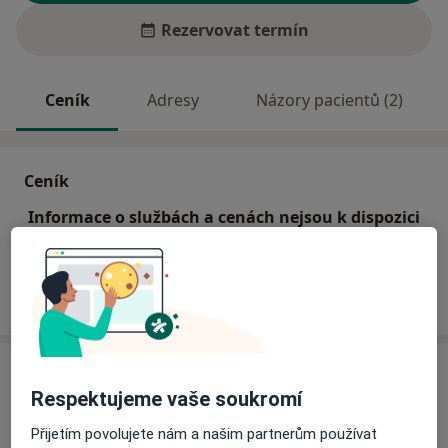
Rezervovat termín
Ceník
Adresy
Názory pacientů (2)
Ceník
Informace o službách a cenách nejsou k dispozici
Tento specialista ještě nepřidával žádné informace o
svých službách.
Adresy (2)
Respektujeme vaše soukromí
Adresa 1
Adresa 2
Přijetím povolujete nám a našim partnerům používat