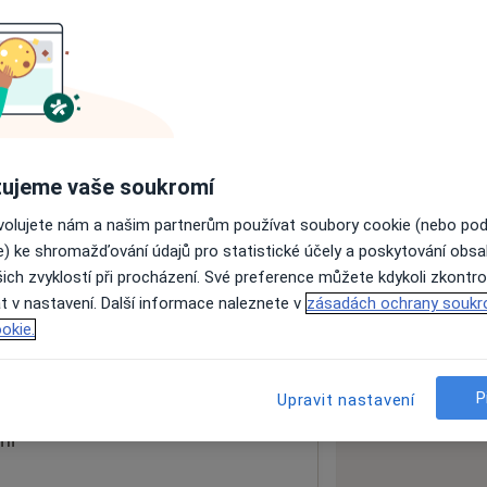
ách nejsou k dispozici
ádné informace o svých službách.
ujeme vaše soukromí
ovolujete nám a našim partnerům používat soubory cookie (nebo po
e) ke shromažďování údajů pro statistické účely a poskytování obs
ich zvyklostí při procházení. Své preference můžete kdykoli zkontro
t
t v nastavení. Další informace naleznete v
zásadách ochrany soukr
okie.
 mapu
 otevře v nové záložce
P
Upravit nastavení
ní