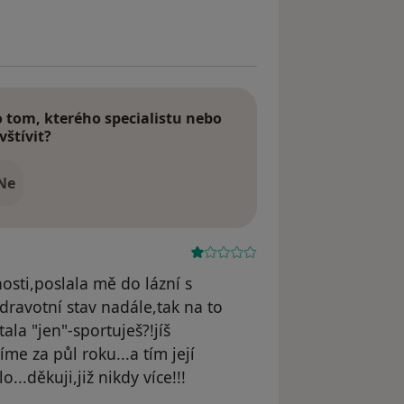
tom, kterého specialistu nebo
vštívit?
Ne
sti,poslala mě do lázní s
ravotní stav nadále,tak na to
ala "jen"-sportuješ?!jíš
me za půl roku...a tím její
o...děkuji,již nikdy více!!!