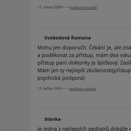
podle názoru uživatele Pacient
11. února 2009
•
•
•
Nahlásit zneužití
Svobodová Romana
S
Mohu jen doporučit. Čekání je, ale zn
a poděkovat za přístup, mám dva vsku
přístup paní doktorky je špičkový. Zasí
Mám jen ty nejlepší zkušenosti(přístu
psychická podpora)
podle názoru uživatele Svobodová R
13. ledna 2009
•
•
•
Nahlásit zneužití
blanka
B
je jedna z nejlepsích pediatrů,dokáže 