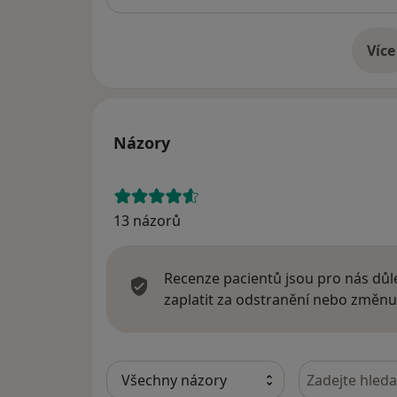
Více
o 
Názory
13 názorů
Recenze pacientů jsou pro nás důle
zaplatit za odstranění nebo změnu
Hledejte v ná