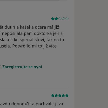
t dutin a kašel a dcera má již
í neposílala paní doktorka jen s
la ji ke specialistovi, tak na to
ela. Potvrdilo mi to již více
í!
Zaregistrujte se nyní
vdu doporučit a pochválit ji za