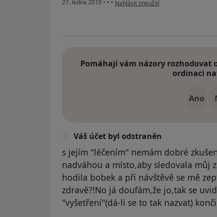
podle názoru uživatele Pacient
27. ledna 2010
•
•
•
Nahlásit zneužití
Pomáhají vám názory rozhodovat o 
ordinaci na
Ano
Váš účet byl odstraněn
s jejím "léčením" nemám dobré zkušeno
nadváhou a místo,aby sledovala můj zd
hodila bobek a při návštěvě se mě zept
zdravě?!No já doufám,že jo,tak se uvidí
"vyšetření"(dá-li se to tak nazvat) končil