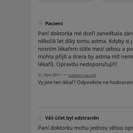
Pacient
Paní doktorka mé dceři zanedbala záně
několik let díky tomu astma. Kdyby si j
nosním lékařem stále mezi sebou a posla
mohla přijít a dcera by astma mít nemus
lékařů. Opravdu nedoporučuji!!!
podle názoru uživatele Pacient
31. října 2011
•
•
•
Nahlásit zneužití
Vy jste ten lékař? Odpovězte na hodnocen
Váš účet byl odstraněn
Paní doktorku mohu jednou větou opra