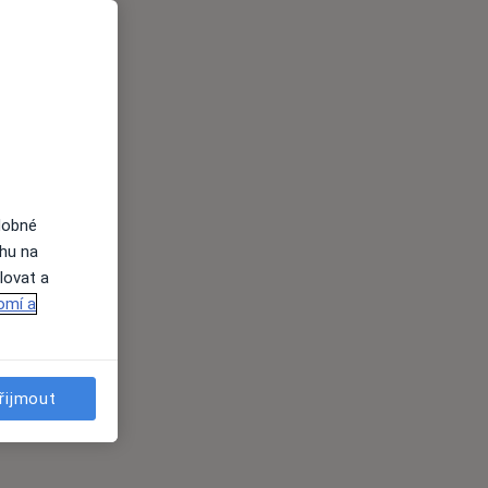
dobné
ahu na
lovat a
omí a
řijmout