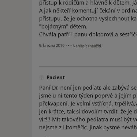
přístup k rodičům a hlavně k dětem. J
A jak někteří komentují čekání v ordina
přístupu, že je ochotna vyslechnout kaž
"bojácným" dětem.
Chvála patří i panu doktorovi a sestři
podle názoru uživatele Váš účet byl o
9. března 2010
•
•
•
Nahlásit zneužití
Pacient
Paní Dr. není jen pediatr, ale zabývá s
jsme u ní tento týden poprvé a jejím p
překvapeni. Je velmi vstřícná, trpělivá,
jen krátce, tak si dovolím tvrdit, že je
víc!!! Mít takového pediatra musí být
nejsme z Litoměřic, jinak bysme neváhali