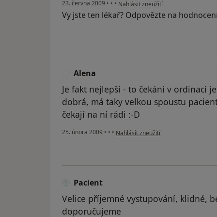
podle názoru uživatele Váš účet byl 
23. června 2009
•
•
•
Nahlásit zneužití
Vy jste ten lékař? Odpovězte na hodnocen
Alena
A
Je fakt nejlepší - to čekání v ordinaci je
dobrá, má taky velkou spoustu pacient
čekají na ní rádi :-D
podle názoru uživatele Alena
25. února 2009
•
•
•
Nahlásit zneužití
Pacient
Velice příjemné vystupování, klidné, be
doporučujeme