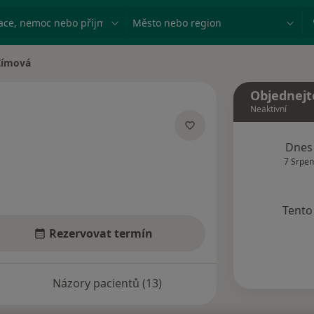
ace, nemoc nebo příjmení
Město nebo region
 Zímová
ta
Objednejt
Neaktivní
acích
Dnes
7 Srpen
Tento 
Rezervovat termín
Názory pacientů (13)