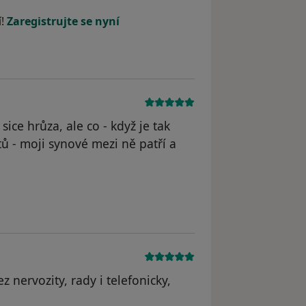
odstraněn
í!
Zaregistrujte se nyní
 sice hrůza, ale co - když je tak
ů - moji synové mezi ně patří a
z nervozity, rady i telefonicky,