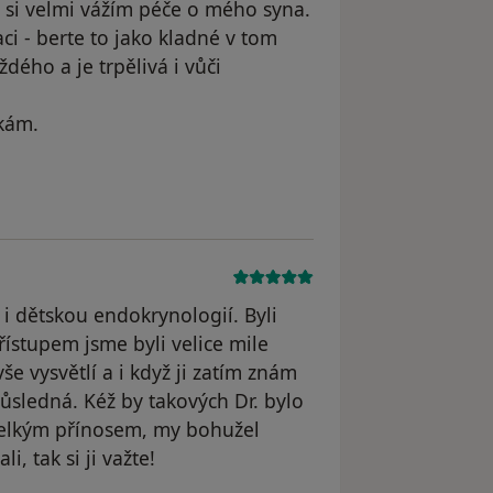
á si velmi vážím péče o mého syna.
ci - berte to jako kladné v tom
dého a je trpělivá i vůči
čkám.
dstraněn
e i dětskou endokrynologií. Byli
řístupem jsme byli velice mile
vše vysvětlí a i když ji zatím znám
 důsledná. Kéž by takových Dr. bylo
 velkým přínosem, my bohužel
, tak si ji važte!