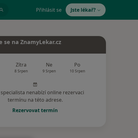
Přihlásit se
Jste lékař?
e se na ZnamyLekar.cz
Zítra
Ne
Po
Út
St
8 Srpen
9 Srpen
10 Srpen
11 Srpen
12 Srp
specialista nenabízí online rezervaci
termínu na této adrese.
Rezervovat termín