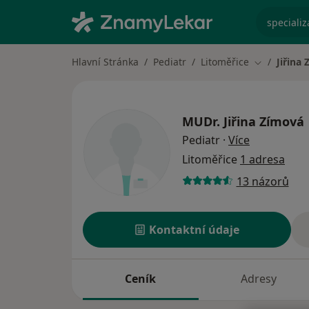
specializ
Hlavní Stránka
Pediatr
Litoměřice
Jiřina
Změna měs
MUDr.
Jiřina Zímová
o specializ
Pediatr
·
Více
Litoměřice
1 adresa
13 názorů
Kontaktní údaje
Ceník
Adresy