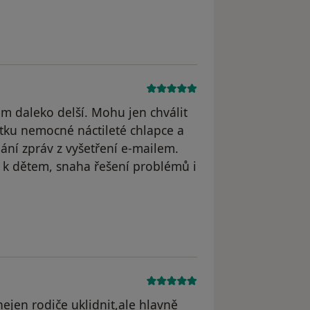
ám daleko delší. Mohu jen chválit
tku nemocné náctileté chlapce a
lání zpráv z vyšetření e-mailem.
p k dětem, snaha řešení problémů i
omana
nejen rodiče uklidnit,ale hlavně