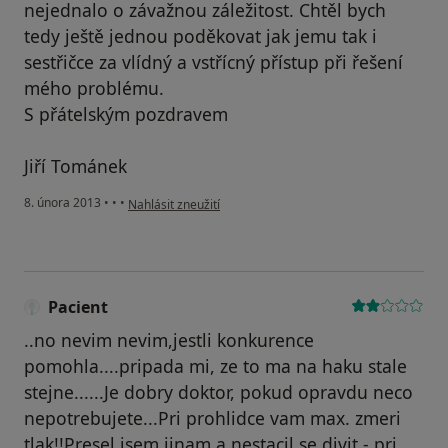
nejednalo o závažnou záležitost. Chtěl bych
tedy ještě jednou poděkovat jak jemu tak i
sestřičce za vlídný a vstřícný přístup při řešení
mého problému.
S přátelským pozdravem
Jiří Tománek
podle názoru uživatele Váš účet byl odstraněn
8. února 2013
•
•
•
Nahlásit zneužití
Pacient
..no nevim nevim,jestli konkurence
pomohla....pripada mi, ze to ma na haku stale
stejne......Je dobry doktor, pokud opravdu neco
nepotrebujete...Pri prohlidce vam max. zmeri
tlak!!Presel jsem jinam a nestacil se divit - pri