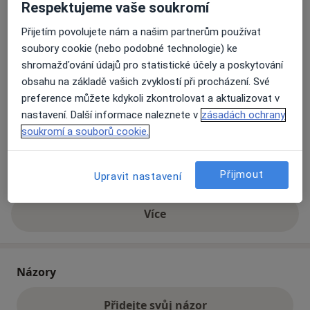
Respektujeme vaše soukromí
Přijetím povolujete nám a našim partnerům používat
Přiblížit mapu
se otevře v nové záložce
soubory cookie (nebo podobné technologie) ke
shromažďování údajů pro statistické účely a poskytování
Dostupnost
Na této adrese online kalendář není aktivní
obsahu na základě vašich zvyklostí při procházení. Své
preference můžete kdykoli zkontrolovat a aktualizovat v
Co mám v takové situaci udělat?
nastavení. Další informace naleznete v
zásadách ochrany
soukromí a souborů cookie.
Způsoby platby (soukromé návštěvy)
Na teto adrese lékař přijímá pacienty na pojišťovnu
Přijmout
Detaily
Upravit nastavení
Více
o adrese
Názory
Přidejte svůj názor