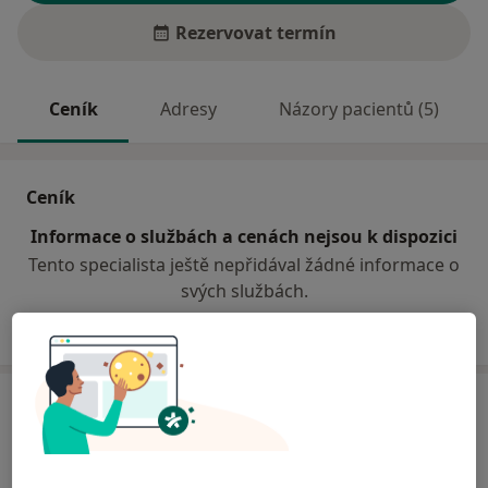
Rezervovat termín
Ceník
Adresy
Názory pacientů (5)
Ceník
Informace o službách a cenách nejsou k dispozici
Tento specialista ještě nepřidával žádné informace o
svých službách.
Adresa
Praktický lékař pro dospělé
Opavská 11,
Bolatice
74723