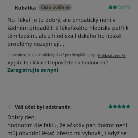
Kubatka
Číslo ověřené
K
No- lékař je to dobrý, ale empatický není v
žádném případě!!! Z lékařského hlediska patří k
těm lepším, ale z hlediska lidského ho lidské
problémy nezajímají. ,
podle názoru uživatele
8. prosince 2020
•
Praktický lékař pro dospělé
•
Jiný
•
Nahlásit zneužití
Vy jste ten lékař? Odpovězte na hodnocení!
Zaregistrujte se nyní
Váš účet byl odstraněn
Dobrý den,
hodnotím dle faktu, že ačkoliv pan doktor není
můj obvodní lékař, přesto mi vyhověl, i když se