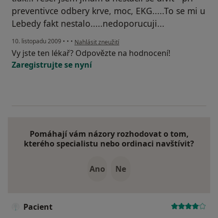
preventivce odbery krve, moc, EKG.....To se mi u
Lebedy fakt nestalo.....nedoporucuji...
podle názoru uživatele Pacient
10. listopadu 2009
•
•
•
Nahlásit zneužití
Vy jste ten lékař? Odpovězte na hodnocení!
Zaregistrujte se nyní
Pomáhají vám názory rozhodovat o tom,
kterého specialistu nebo ordinaci navštívit?
Ano
Ne
Pacient