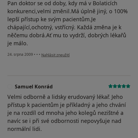
Pan doktor se od doby, kdy má v Bolaticích
konkurenci,velmi změnil.Má úplně jiný, o 100%
lepší přístup ke svým pacientům.Je
chápající,ochotný, vstřícný. Každá změna je k
něčemu dobrá.Ať mu to vydrží, dobrých lékařů
je málo.
podle názoru uživatele Pacient
24. srpna 2009
•
•
•
Nahlásit zneužití
Samuel Konrád
S
Velmi odborně a lidsky erudovaný lékař. Jeho
přístup k pacientům je příkladný a jeho chvání
je na rozdíl od mnoha jeho kolegů nezištné a
navíc se i při své odbornosti nepovyšuje nad
normální lidi.