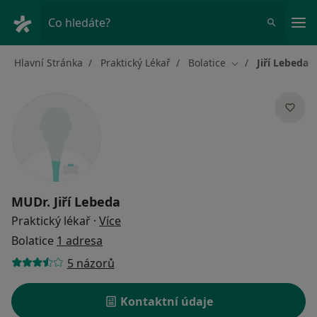
Hla
Co hledáte?
Hlavní Stránka
Praktický Lékař
Bolatice
Jiří Lebeda
Změna města
MUDr.
Jiří Lebeda
o specializacích
Praktický lékař
·
Více
Bolatice
1 adresa
5 názorů
Kontaktní údaje