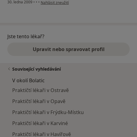
podle názoru uživatele Samuel Konrád
30. ledna 2009
•
•
•
Nahlásit zneužití
Jste tento lékař?
Upravit nebo spravovat profil
Související vyhledávání
V okolí Bolatic
Praktičtí lékaři v Ostravě
Praktičtí lékaři v Opavě
Praktičtí lékaři v Frýdku-Místku
Praktičtí lékaři v Karviné
Praktičtí lékaři v Havířově