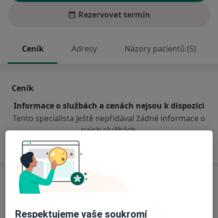
Rezervovat termín
Ceník
Adresy
Názory pacientů (5)
Ceník
Informace o službách a cenách nejsou k dispozici
Tento specialista ještě nepřidával žádné informace o
svých službách.
Adresa
Stomatologická ordinace
Respektujeme vaše soukromí
Na Sadech 7,
České Budějovice
37001