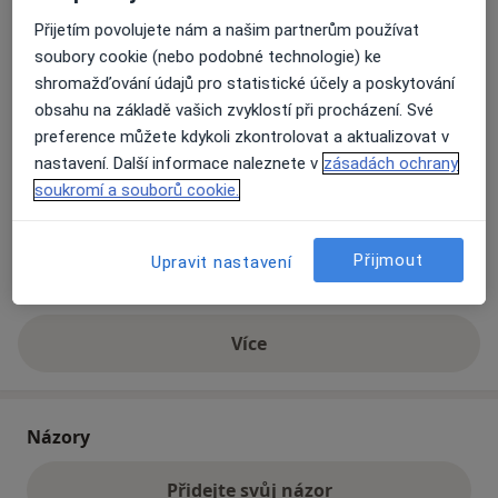
Přijetím povolujete nám a našim partnerům používat
soubory cookie (nebo podobné technologie) ke
Přiblížit mapu
se otevře v nové záložce
shromažďování údajů pro statistické účely a poskytování
obsahu na základě vašich zvyklostí při procházení. Své
Dostupnost
Na této adrese online kalendář není aktivní
preference můžete kdykoli zkontrolovat a aktualizovat v
Co mám v takové situaci udělat?
nastavení. Další informace naleznete v
zásadách ochrany
soukromí a souborů cookie.
Způsoby platby (soukromé návštěvy)
Na teto adrese lékař přijímá pacienty na pojišťovnu
Přijmout
Upravit nastavení
Detaily
Více
o adrese
Názory
Přidejte svůj názor