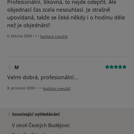
Profesionální, šikovná, to nejde odepřít. Ale
objednací čas zcela nesouhlasí. Je strašně
upovídaná, takže se čeká někdy i o hodinu déle
než je objednání!
podle názoru uživatele L
6. března 2009
•
•
•
Nahlásit zneužití
M
Velmi dobrá, profesionální...
podle názoru uživatele M
8. prosince 2008
•
•
•
Nahlásit zneužití
Související vyhledávání
V okolí Českých Budějovic