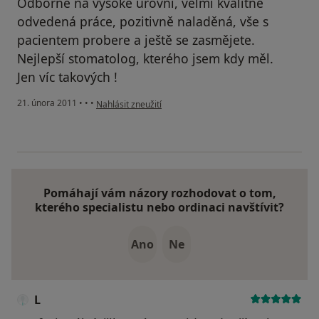
Odborně na vysoké úrovni, velmi kvalitně
odvedená práce, pozitivně naladěná, vše s
pacientem probere a ještě se zasmějete.
Nejlepší stomatolog, kterého jsem kdy měl.
Jen víc takových !
podle názoru uživatele Pacient
21. února 2011
•
•
•
Nahlásit zneužití
Pomáhají vám názory rozhodovat o tom,
kterého specialistu nebo ordinaci navštívit?
Ano
Ne
L