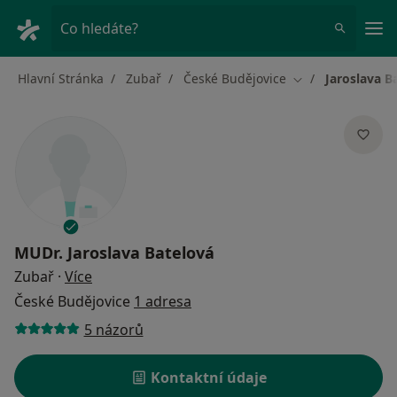
Hla
Co hledáte?
Hlavní Stránka
Zubař
České Budějovice
Jaroslava B
Změna města
MUDr.
Jaroslava Batelová
o specializacích
Zubař
·
Více
České Budějovice
1 adresa
5 názorů
Kontaktní údaje