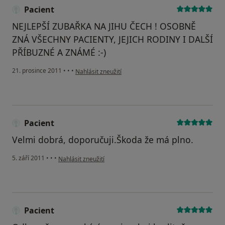
Pacient
NEJLEPŠÍ ZUBAŘKA NA JIHU ČECH ! OSOBNĚ
ZNÁ VŠECHNY PACIENTY, JEJICH RODINY I DALŠÍ
PŘÍBUZNÉ A ZNÁMÉ :-)
podle názoru uživatele Pacient
21. prosince 2011
•
•
•
Nahlásit zneužití
Pacient
Velmi dobrá, doporučuji.Škoda že má plno.
podle názoru uživatele Pacient
5. září 2011
•
•
•
Nahlásit zneužití
Pacient