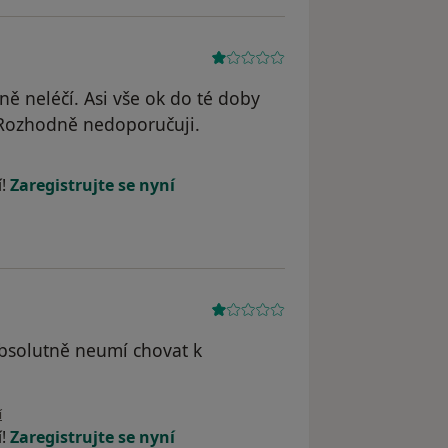
ně neléčí. Asi vše ok do té doby
Rozhodně nedoporučuji.
atele Anna K.
í!
Zaregistrujte se nyní
absolutně neumí chovat k
vatele Jana
í
í!
Zaregistrujte se nyní