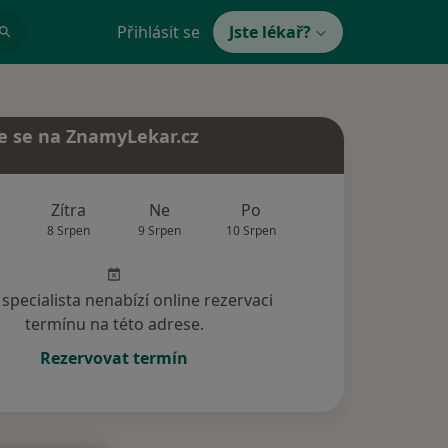
Přihlásit se
Jste lékař?
e se na ZnamyLekar.cz
Zítra
Ne
Po
Út
St
8 Srpen
9 Srpen
10 Srpen
11 Srpen
12 Srp
specialista nenabízí online rezervaci
termínu na této adrese.
Rezervovat termín