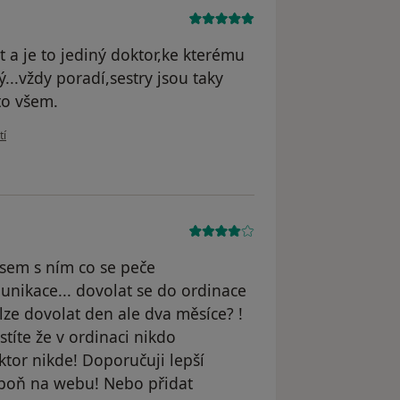
t a je to jediný doktor,ke kterému
ý...vždy poradí,sestry jsou taky
to všem.
živatele Hana D
tí
jsem s ním co se peče
unikace... dovolat se do ordinace
lze dovolat den ale dva měsíce? !
títe že v ordinaci nikdo
ktor nikde! Doporučuji lepší
spoň na webu! Nebo přidat