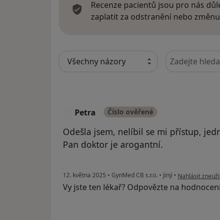
Recenze pacientů jsou pro nás důle
zaplatit za odstranění nebo změnu
Hledejte v ná
Petra
Číslo ověřené
P
Odešla jsem, nelíbil se mi přístup, jed
Pan doktor je arogantní.
podle názoru už
12. května 2025
•
GynMed CB s.r.o.
•
Jiný
•
Nahlásit zneuži
Vy jste ten lékař? Odpovězte na hodnocen