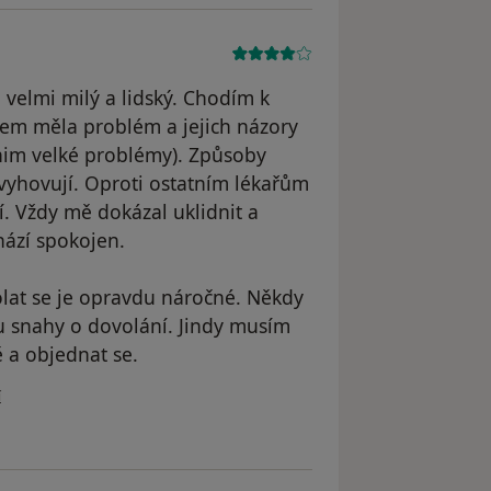
 velmi milý a lidský. Chodím k
 jsem měla problém a jejich názory
 nim velké problémy). Způsoby
vyhovují. Oproti ostatním lékařům
í. Vždy mě dokázal uklidnit a
hází spokojen.
olat se je opravdu náročné. Někdy
u snahy o dovolání. Jindy musím
 a objednat se.
vatele KK
í