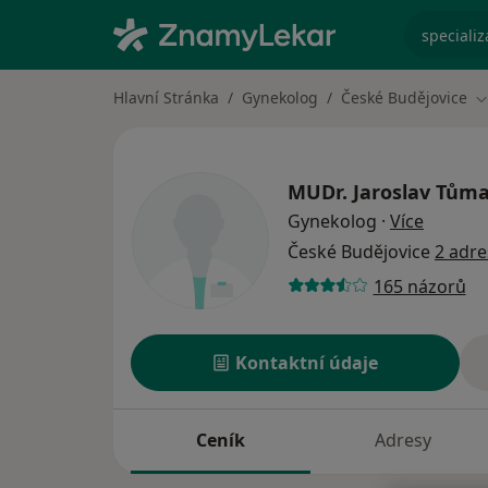
specializ
Hlavní Stránka
Gynekolog
České Budějovice
Z
MUDr.
Jaroslav Tům
o specia
Gynekolog
·
Více
České Budějovice
2 adre
165 názorů
Kontaktní údaje
Ceník
Adresy