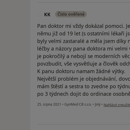
KK
Číslo ověřené
K
Pan doktor mi vždy dokázal pomoci. Je
němu již od 19 let (s ostatními lékaři
byly velmi zastaralé a měla jsem díky
léčby a názory pana doktora mi velmi 
je pokročilý a nebojí se moderních věc
povzbudit, vše vysvětluje a člověk odc
K panu doktoru namam žádné výtky.
Největší problém je objednávání, dov
mám štěstí a sestra to zvedne po týdn
po 3 týdnech dojit do ordinace osobně
podle názoru uži
25. srpna 2021
•
GynMed CB s.r.o.
•
Jiný
•
Nahlásit zneužit