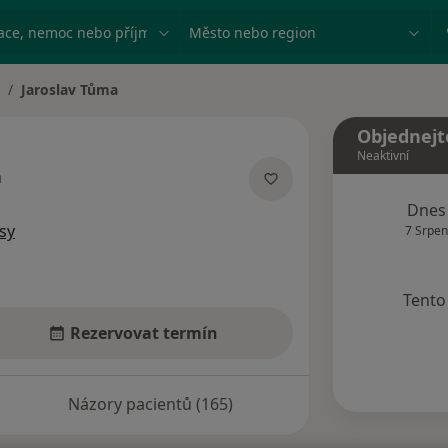
ace, nemoc nebo příjmení
Město nebo region
Jaroslav Tůma
měna města
Objednejt
Neaktivní
a
lizacích
Dnes
sy
7 Srpen
Tento 
Rezervovat termín
Názory pacientů (165)