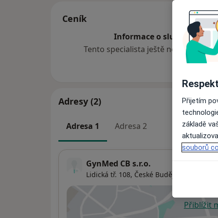
Ceník
Informace o službách a cen
Tento specialista ještě nepřidával ž
Respekt
Adresy (2)
Přijetím p
technologi
základě vaš
Adresa 1
Adresa 2
aktualizova
souborů co
GynMed CB s.r.o.
Lidická tř. 108,
České Budějovice
370-01
Přiblížit
se