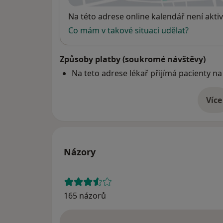
Dostupnost
Na této adrese online kalendář není aktiv
Co mám v takové situaci udělat?
Způsoby platby (soukromé návštěvy)
Na teto adrese lékař přijímá pacienty na
Více
o 
Názory
165 názorů