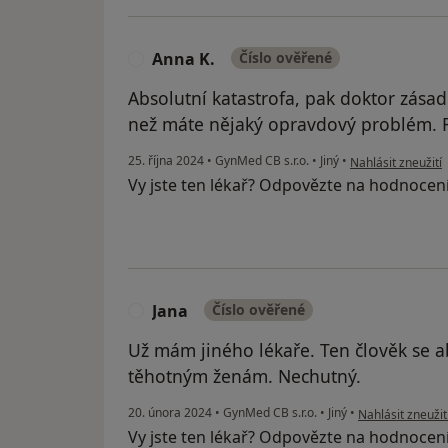
Anna K.
Číslo ověřené
A
Absolutní katastrofa, pak doktor zásad
než máte nějaký opravdový problém. 
podle názoru uživ
25. října 2024
•
GynMed CB s.r.o.
•
Jiný
•
Nahlásit zneužití
Vy jste ten lékař? Odpovězte na hodnocen
Jana
Číslo ověřené
J
Už mám jiného lékaře. Ten člověk se 
těhotným ženám. Nechutný.
podle názoru uži
20. února 2024
•
GynMed CB s.r.o.
•
Jiný
•
Nahlásit zneužit
Vy jste ten lékař? Odpovězte na hodnocen