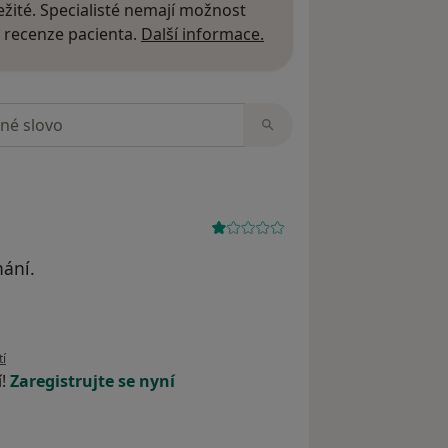
žité. Specialisté nemají možnost
Další informace o názor
 recenze pacienta.
Další informace.
zorech
nání.
ivatele Petra
tí
í!
Zaregistrujte se nyní