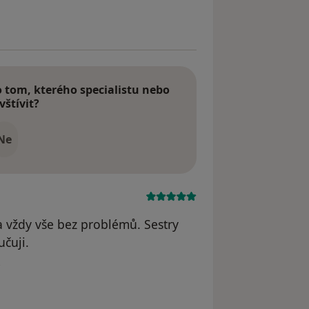
tom, kterého specialistu nebo
vštívit?
Ne
a vždy vše bez problémů. Sestry
čuji.
ivatele MČ