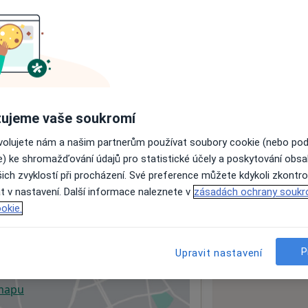
ách nejsou k dispozici
ádné informace o svých službách.
ujeme vaše soukromí
ovolujete nám a našim partnerům používat soubory cookie (nebo po
e) ke shromažďování údajů pro statistické účely a poskytování obs
ich zvyklostí při procházení. Své preference můžete kdykoli zkontro
t v nastavení. Další informace naleznete v
zásadách ochrany soukr
okie.
P
Upravit nastavení
 mapu
 otevře v nové záložce