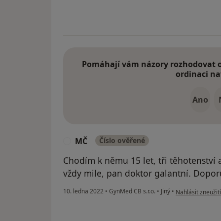
Pomáhají vám názory rozhodovat o 
ordinaci na
Ano
MČ
Číslo ověřené
M
Chodím k němu 15 let, tři těhotenství 
vždy mile, pan doktor galantní. Doporu
podle názoru už
10. ledna 2022
•
GynMed CB s.r.o.
•
Jiný
•
Nahlásit zneužití