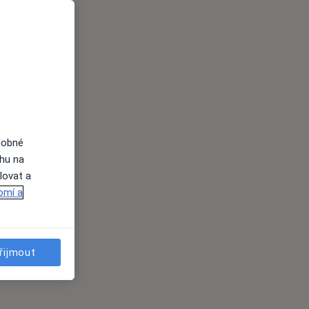
dobné
ahu na
lovat a
omí a
řijmout