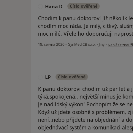
Hana D
Číslo ověřené
H
Chodím k panu doktorovi již několik le
chodím moc ráda. Je milý, citlivý, slušn
moc milé. Vřele ho doporučuji napros
podle názoru u
18. června 2020
•
GynMed CB s.r.o.
•
Jiný
•
Nahlásit zneuži
LP
Číslo ověřené
L
K panu doktorovi chodím už pár let a 
týká,spokojená.. největší mínus je kom
je nadlidský výkon! Pochopím že se ne
Když už jdete osobně s problémem, zjis
není..nebo přijdete na objednání a do
objednávací systém a komunikaci ale