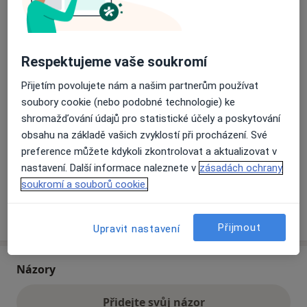
Přiblížit mapu
se otevře v nové záložce
Respektujeme vaše soukromí
Dostupnost
Na této adrese online kalendář není aktivní
Přijetím povolujete nám a našim partnerům používat
Co mám v takové situaci udělat?
soubory cookie (nebo podobné technologie) ke
shromažďování údajů pro statistické účely a poskytování
obsahu na základě vašich zvyklostí při procházení. Své
Způsoby platby (soukromé návštěvy)
preference můžete kdykoli zkontrolovat a aktualizovat v
Na teto adrese lékař přijímá pacienty na pojišťovnu
nastavení. Další informace naleznete v
zásadách ochrany
Detaily
soukromí a souborů cookie.
Více
o adrese
Přijmout
Upravit nastavení
Názory
Přidejte svůj názor