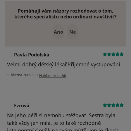
Pomáhají vám názory rozhodovat o tom,
kterého specialistu nebo ordinaci navštívit?
Ano
Ne
Pavla Podolská
P
Velmi dobrý dětský lékař.Přijemné vystupování.
podle názoru uživatele Pavla Podolská
1. března 2009
•
•
•
Nahlásit zneužití
Ezrová
E
Na jeho péči si nemohu stěžovat. Sestra byla
také vždy jen milá, je to také rozhodně
intelgentní člověk na svém místě. Jen je škoda,