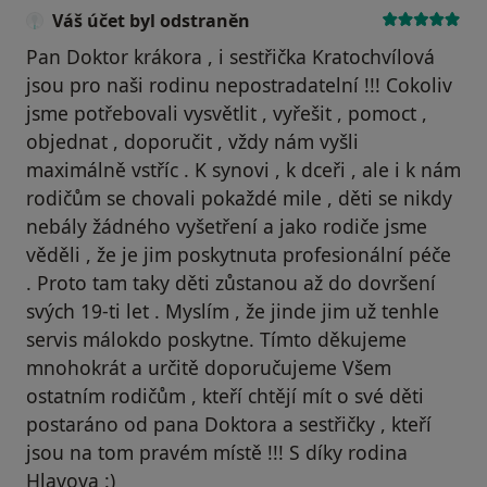
Váš účet byl odstraněn
Pan Doktor krákora , i sestřička Kratochvílová
jsou pro naši rodinu nepostradatelní !!! Cokoliv
jsme potřebovali vysvětlit , vyřešit , pomoct ,
objednat , doporučit , vždy nám vyšli
maximálně vstříc . K synovi , k dceři , ale i k nám
rodičům se chovali pokaždé mile , děti se nikdy
nebály žádného vyšetření a jako rodiče jsme
věděli , že je jim poskytnuta profesionální péče
. Proto tam taky děti zůstanou až do dovršení
svých 19-ti let . Myslím , že jinde jim už tenhle
servis málokdo poskytne. Tímto děkujeme
mnohokrát a určitě doporučujeme Všem
ostatním rodičům , kteří chtějí mít o své děti
postaráno od pana Doktora a sestřičky , kteří
jsou na tom pravém místě !!! S díky rodina
Hlavova :)