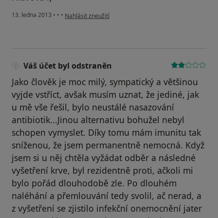
podle názoru uživatele Váš účet byl odstraněn
13. ledna 2013
•
•
•
Nahlásit zneužití
Váš účet byl odstraněn
Jako člověk je moc milý, sympatický a většinou
vyjde vstříct, avšak musím uznat, že jediné, jak
u mě vše řešil, bylo neustálé nasazování
antibiotik...Jinou alternativu bohužel nebyl
schopen vymyslet. Díky tomu mám imunitu tak
sníženou, že jsem permanentně nemocná. Když
jsem si u něj chtěla vyžádat odběr a následné
vyšetření krve, byl rezidentně proti, ačkoli mi
bylo pořád dlouhodobě zle. Po dlouhém
naléhání a přemlouvání tedy svolil, ač nerad, a
z vyšetření se zjistilo infekční onemocnění jater