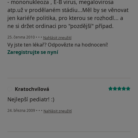
- mononukleoza , E-B virus, megalovirosa
atp.už v prodělaném stádiu...Měl by se věnovat
jen kariéře politika, pro kterou se rozhodl... a
ne si držet ordinaci pro "pozdější" případ.
podle názoru uživatele Váš účet byl odstraněn
25. června 2010
•
•
•
Nahlásit zneužití
Vy jste ten lékař? Odpovězte na hodnocení!
Zaregistrujte se nyní
Kratochvílová
K
Nejlepší pediatr! :)
podle názoru uživatele Kratochvílová
24. března 2009
•
•
•
Nahlásit zneužití