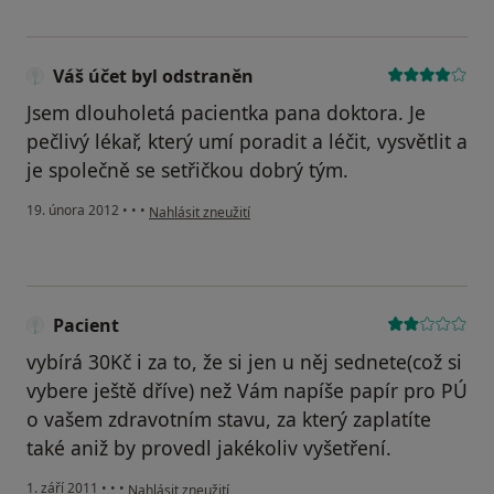
Váš účet byl odstraněn
Jsem dlouholetá pacientka pana doktora. Je
pečlivý lékař, který umí poradit a léčit, vysvětlit a
je společně se setřičkou dobrý tým.
podle názoru uživatele Váš účet byl odstraněn
19. února 2012
•
•
•
Nahlásit zneužití
Pacient
vybírá 30Kč i za to, že si jen u něj sednete(což si
vybere ještě dříve) než Vám napíše papír pro PÚ
o vašem zdravotním stavu, za který zaplatíte
také aniž by provedl jakékoliv vyšetření.
podle názoru uživatele Pacient
1. září 2011
•
•
•
Nahlásit zneužití