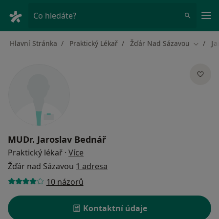
Hla
Co hledáte?
Hlavní Stránka
Praktický Lékař
Žďár Nad Sázavou
Ja
Změna 
MUDr.
Jaroslav Bednář
o specializacích
Praktický lékař
·
Více
Žďár nad Sázavou
1 adresa
10 názorů
Kontaktní údaje