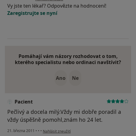
Vy jste ten lékař? Odpovězte na hodnocení!
Zaregistrujte se nyní
Pomáhají vám názory rozhodovat o tom,
kterého specialistu nebo ordinaci navštívit?
Ano
Ne
Pacient
Pečlivý a docela milý.Vždy mi dobře poradil a
vždy úspěšně pomohl,znám ho 24 let.
podle názoru uživatele Pacient
21. března 2011
•
•
•
Nahlásit zneužití