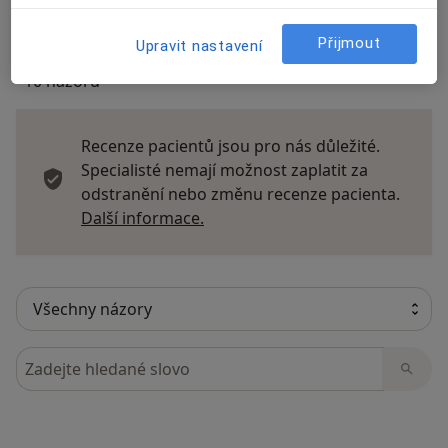
Přijmout
Upravit nastavení
10 názorů
Recenze pacientů jsou pro nás důležité.
Specialisté nemají možnost zaplatit za
odstranění nebo změnu recenze pacienta.
Další informace o názorech
Další informace.
Hledejte v názorech