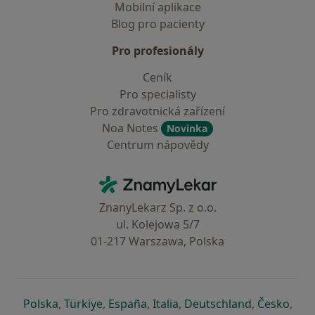
Mobilní aplikace
Blog pro pacienty
Pro profesionály
Ceník
Pro specialisty
Pro zdravotnická zařízení
Noa Notes
Novinka
Centrum nápovědy
Kontakt
ZnamyLekar - Hlavní stránka
ZnanyLekarz Sp. z o.o.
ul. Kolejowa 5/7
01-217 Warszawa, Polska
se otevře v nové záložce
se otevře v nové záložce
se otevře v nové záložce
se otevře v nové záložce
se otevře v 
se o
Polska
,
Türkiye
,
España
,
Italia
,
Deutschland
,
Česko
,