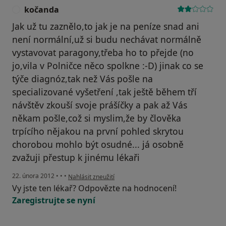
kočanda
K
Jak už tu zaznělo,to jak je na peníze snad ani
není normální,už si budu nechávat normálně
vystavovat paragony,třeba ho to přejde (no
jo,vila v Polničce něco spolkne :-D) jinak co se
týče diagnóz,tak než Vás pošle na
specializované vyšetření ,tak ještě během tří
návštěv zkouší svoje prášíčky a pak až Vás
někam pošle,což si myslim,že by člověka
trpícího nějakou na první pohled skrytou
chorobou mohlo být osudné... já osobně
zvažuji přestup k jinému lékaři
podle názoru uživatele kočanda
22. února 2012
•
•
•
Nahlásit zneužití
Vy jste ten lékař? Odpovězte na hodnocení!
Zaregistrujte se nyní