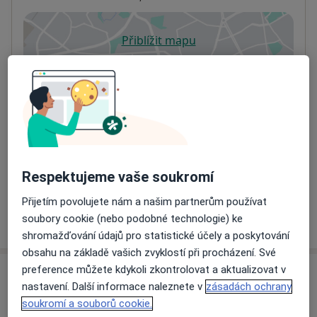
Přiblížit mapu
se otevře v nové záložce
Dostupnost
Na této adrese online kalendář není aktivní
Co mám v takové situaci udělat?
Způsoby platby (soukromé návštěvy)
Na teto adrese lékař přijímá pacienty na pojišťovnu
Respektujeme vaše soukromí
Detaily
Přijetím povolujete nám a našim partnerům používat
Více
soubory cookie (nebo podobné technologie) ke
o adrese
shromažďování údajů pro statistické účely a poskytování
obsahu na základě vašich zvyklostí při procházení. Své
preference můžete kdykoli zkontrolovat a aktualizovat v
Názory
nastavení. Další informace naleznete v
zásadách ochrany
soukromí a souborů cookie.
Přidejte svůj názor