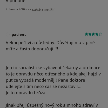
V pohodě.
podle názoru uživatele martin
2. června 2009
•
•
•
Nahlásit zneužití
pacient
P
Velmi pečliví a důsledný. Důvěřuji mu v plné
míře a často doporučuji !!!
Jen to socialistické vybavení čekárny a ordinace
to je opravdu něco otřesného a kdejakej hajzl v
putice vypadá moderněji! Pane doktore
udělejte s tím něco čas se nezastavil...
Je to opravdu hrůza
Jinak přeji ůspěšný nový rok a mnoho zdraví v