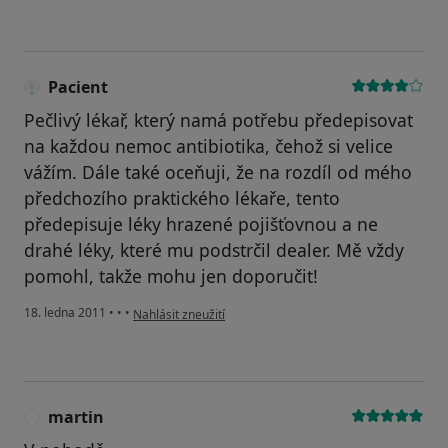
Pacient
Pečlivý lékař, který namá potřebu předepisovat
na každou nemoc antibiotika, čehož si velice
vážím. Dále také oceňuji, že na rozdíl od mého
předchozího praktického lékaře, tento
předepisuje léky hrazené pojišťovnou a ne
drahé léky, které mu podstrčil dealer. Mě vždy
pomohl, takže mohu jen doporučit!
podle názoru uživatele Pacient
18. ledna 2011
•
•
•
Nahlásit zneužití
martin
M