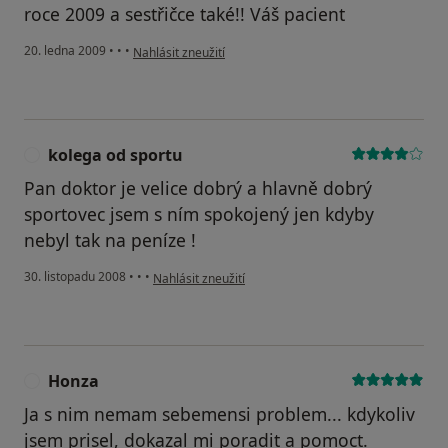
roce 2009 a sestřičce také!! Váš pacient
podle názoru uživatele pacient
20. ledna 2009
•
•
•
Nahlásit zneužití
kolega od sportu
K
Pan doktor je velice dobrý a hlavně dobrý
sportovec jsem s ním spokojený jen kdyby
nebyl tak na peníze !
podle názoru uživatele kolega od sportu
30. listopadu 2008
•
•
•
Nahlásit zneužití
Honza
H
Ja s nim nemam sebemensi problem... kdykoliv
jsem prisel, dokazal mi poradit a pomoct.