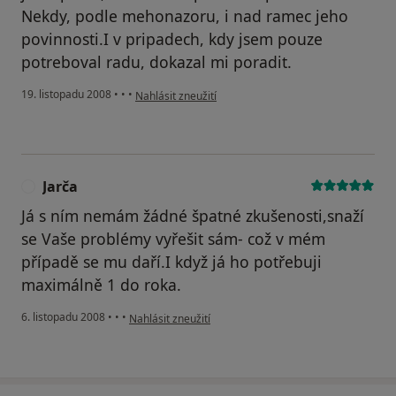
Nekdy, podle mehonazoru, i nad ramec jeho
povinnosti.I v pripadech, kdy jsem pouze
potreboval radu, dokazal mi poradit.
podle názoru uživatele Honza
19. listopadu 2008
•
•
•
Nahlásit zneužití
Jarča
J
Já s ním nemám žádné špatné zkušenosti,snaží
se Vaše problémy vyřešit sám- což v mém
případě se mu daří.I když já ho potřebuji
maximálně 1 do roka.
podle názoru uživatele Jarča
6. listopadu 2008
•
•
•
Nahlásit zneužití