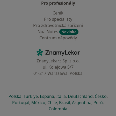
Pro profesionály
Ceník
Pro specialisty
Pro zdravotnická zařízení
Noa Notes
Novinka
Centrum nápovědy
Kontakt
ZnamyLekar - Hlavní stránka
ZnanyLekarz Sp. z o.o.
ul. Kolejowa 5/7
01-217 Warszawa, Polska
se otevře v nové záložce
se otevře v nové záložce
se otevře v nové záložce
se otevře v nové záložce
se otevře v 
se o
Polska
,
Türkiye
,
España
,
Italia
,
Deutschland
,
Česko
,
se otevře v nové záložce
se otevře v nové záložce
se otevře v nové záložce
se otevře v nové záložc
se otevře v 
se ote
Portugal
,
México
,
Chile
,
Brasil
,
Argentina
,
Perú
,
se otevře v nové záložce
Colombia