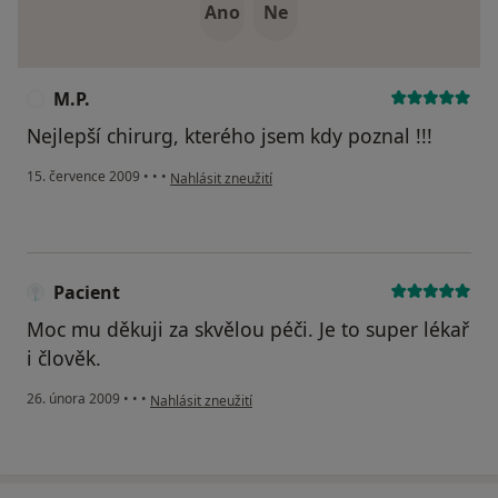
Ano
Ne
M.P.
M
Nejlepší chirurg, kterého jsem kdy poznal !!!
podle názoru uživatele M.P.
15. července 2009
•
•
•
Nahlásit zneužití
Pacient
Moc mu děkuji za skvělou péči. Je to super lékař
i člověk.
podle názoru uživatele Pacient
26. února 2009
•
•
•
Nahlásit zneužití