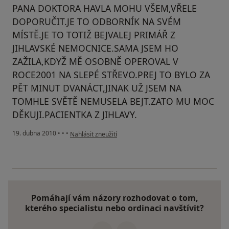
PANA DOKTORA HAVLA MOHU VŠEM,VŘELE
DOPORUČIT.JE TO ODBORNÍK NA SVÉM
MÍSTĚ.JE TO TOTIŽ BEJVALEJ PRIMÁŘ Z
JIHLAVSKÉ NEMOCNICE.SAMA JSEM HO
ZAŽILA,KDYŽ MĚ OSOBNĚ OPEROVAL V
ROCE2001 NA SLEPÉ STŘEVO.PREJ TO BYLO ZA
PĚT MINUT DVANÁCT,JINAK UŽ JSEM NA
TOMHLE SVĚTĚ NEMUSELA BEJT.ZATO MU MOC
DĚKUJI.PACIENTKA Z JIHLAVY.
podle názoru uživatele Pacient
19. dubna 2010
•
•
•
Nahlásit zneužití
Pomáhají vám názory rozhodovat o tom,
kterého specialistu nebo ordinaci navštívit?