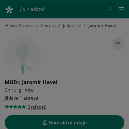
Hla
Co hledáte?
Hlavní Stránka
Chirurg
Jihlava
Jaromír Havel
Změna města
MUDr.
Jaromír Havel
o specializacích
Chirurg
·
Více
Jihlava
1 adresa
5 názorů
Kontaktní údaje