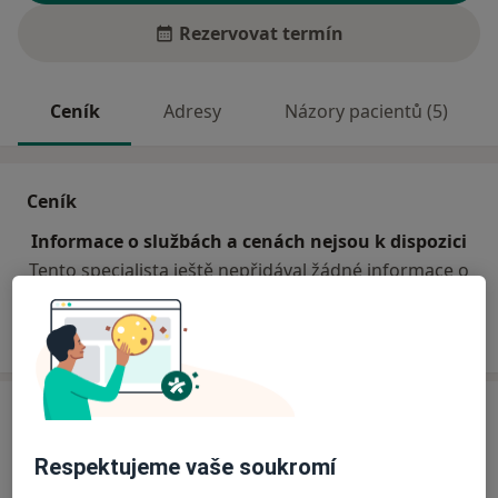
Rezervovat termín
Ceník
Adresy
Názory pacientů (5)
Ceník
Informace o službách a cenách nejsou k dispozici
Tento specialista ještě nepřidával žádné informace o
svých službách.
Adresa
Respektujeme vaše soukromí
Ordinace
Hybrálecká 288/15,
Jihlava
586 01