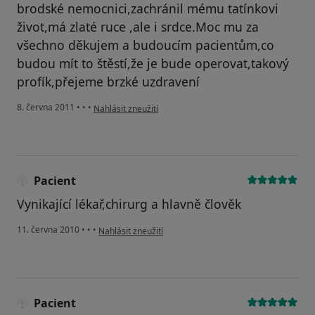
brodské nemocnici,zachránil mému tatínkovi
život,má zlaté ruce ,ale i srdce.Moc mu za
všechno děkujem a budoucím pacientům,co
budou mít to štěstí,že je bude operovat,takový
profík,přejeme brzké uzdravení
podle názoru uživatele Pacient
8. června 2011
•
•
•
Nahlásit zneužití
Pacient
Vynikající lékař,chirurg a hlavně člověk
podle názoru uživatele Pacient
11. června 2010
•
•
•
Nahlásit zneužití
Pacient