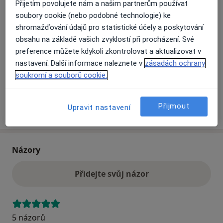
Přijetím povolujete nám a našim partnerům používat
soubory cookie (nebo podobné technologie) ke
shromažďování údajů pro statistické účely a poskytování
Přiblížit mapu
se otevře v nové záložce
obsahu na základě vašich zvyklostí při procházení. Své
preference můžete kdykoli zkontrolovat a aktualizovat v
Dostupnost
Na této adrese online kalendář není aktivní
nastavení. Další informace naleznete v
zásadách ochrany
Co mám v takové situaci udělat?
soukromí a souborů cookie.
Přijmout
Více
Upravit nastavení
o adrese
Názory
Přidejte svůj názor
5 názorů