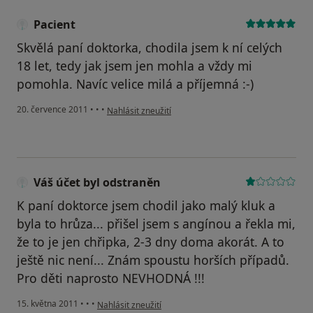
Pacient
Skvělá paní doktorka, chodila jsem k ní celých
18 let, tedy jak jsem jen mohla a vždy mi
pomohla. Navíc velice milá a příjemná :-)
podle názoru uživatele Pacient
20. července 2011
•
•
•
Nahlásit zneužití
Váš účet byl odstraněn
K paní doktorce jsem chodil jako malý kluk a
byla to hrůza... přišel jsem s angínou a řekla mi,
že to je jen chřipka, 2-3 dny doma akorát. A to
ještě nic není... Znám spoustu horších případů.
Pro děti naprosto NEVHODNÁ !!!
podle názoru uživatele Váš účet byl odstraněn
15. května 2011
•
•
•
Nahlásit zneužití