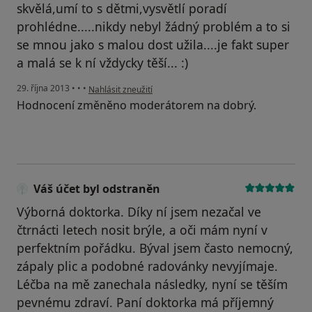
skvělá,umí to s dětmi,vysvětlí poradí
prohlédne.....nikdy nebyl žádný problém a to si
se mnou jako s malou dost užila....je fakt super
a malá se k ní vždycky těší... :)
podle názoru uživatele Váš účet byl odstraněn
29. října 2013
•
•
•
Nahlásit zneužití
Hodnocení změněno moderátorem na dobrý.
Váš účet byl odstraněn
Výborná doktorka. Díky ní jsem nezačal ve
čtrnácti letech nosit brýle, a oči mám nyní v
perfektním pořádku. Býval jsem často nemocný,
zápaly plic a podobné radovánky nevyjímaje.
Léčba na mě zanechala následky, nyní se těším
pevnému zdraví. Paní doktorka má příjemný