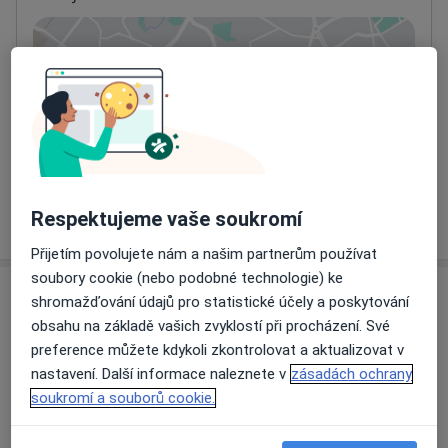
Přiblížit mapu
se otevře v nové záložce
Dostupnost
Na této adrese online kalendář není aktivní
Co mám v takové situaci udělat?
Více
Respektujeme vaše soukromí
o adrese
Přijetím povolujete nám a našim partnerům používat
soubory cookie (nebo podobné technologie) ke
Názory
shromažďování údajů pro statistické účely a poskytování
obsahu na základě vašich zvyklostí při procházení. Své
Přidejte svůj názor
preference můžete kdykoli zkontrolovat a aktualizovat v
nastavení. Další informace naleznete v
zásadách ochrany
soukromí a souborů cookie.
9 názorů