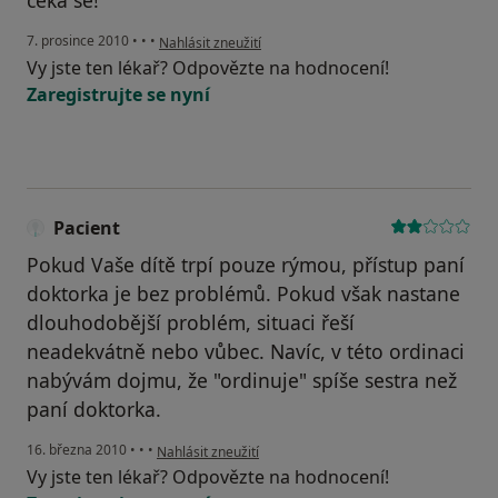
čeká se!
podle názoru uživatele Pacient
7. prosince 2010
•
•
•
Nahlásit zneužití
Vy jste ten lékař? Odpovězte na hodnocení!
Zaregistrujte se nyní
Pacient
Pokud Vaše dítě trpí pouze rýmou, přístup paní
doktorka je bez problémů. Pokud však nastane
dlouhodobější problém, situaci řeší
neadekvátně nebo vůbec. Navíc, v této ordinaci
nabývám dojmu, že "ordinuje" spíše sestra než
paní doktorka.
podle názoru uživatele Pacient
16. března 2010
•
•
•
Nahlásit zneužití
Vy jste ten lékař? Odpovězte na hodnocení!