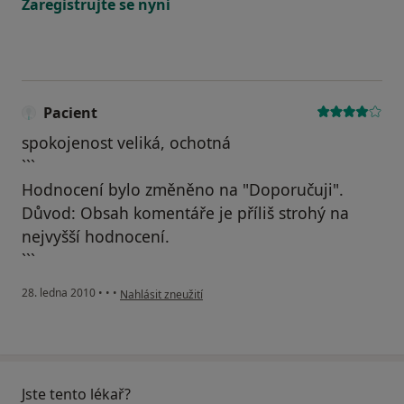
Zaregistrujte se nyní
Pacient
spokojenost veliká, ochotná
```
Hodnocení bylo změněno na "Doporučuji".
Důvod: Obsah komentáře je příliš strohý na
nejvyšší hodnocení.
```
podle názoru uživatele Pacient
28. ledna 2010
•
•
•
Nahlásit zneužití
Jste tento lékař?