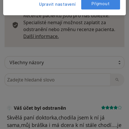
Přijmout
Upravit nastavení
Recenze pacientů jsou pro nás důležité.
Specialisté nemají možnost zaplatit za
odstranění nebo změnu recenze pacienta.
Další informace o názorech
Další informace.
Hledejte v názorech
Váš účet byl odstraněn
Skvělá paní doktorka,chodila jsem k ní já
sama,můj bráška i má dcera k ní stále chodí....je