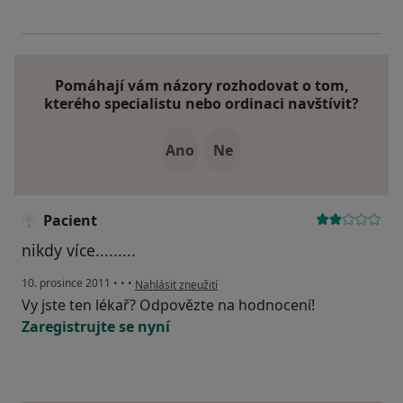
Pomáhají vám názory rozhodovat o tom,
kterého specialistu nebo ordinaci navštívit?
Ano
Ne
Pacient
nikdy více.........
podle názoru uživatele Pacient
10. prosince 2011
•
•
•
Nahlásit zneužití
Vy jste ten lékař? Odpovězte na hodnocení!
Zaregistrujte se nyní