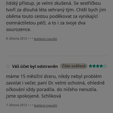
lidský přístup, je velmi zkušená. Se sestřičkou
tvoří za dlouhá léta sehraný tým. Chtěl bych jim
oběma touto cestou poděkovat za vynikající
osmnáctiletou péči, a to i za svoje dva
sourozence.
podle názoru uživatele Váš účet byl odstraněn
8. března 2012
•
•
•
Nahlásit zneužití
Váš účet byl odstraněn
Číslo ověřené
máme 15 měsíční dceru, nikdy nebyl problém
zavolat i večer, paní Dr. velmi ochotná, ohledně
očkování vždy poradila. do ničeho nenutila.
jsme spokojené. Schliková
podle názoru uživatele Váš účet byl odstraněn
7. března 2012
•
•
•
Nahlásit zneužití