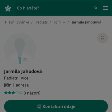
Hla
Co hledáte?
Hlavní Stránka
Pediatr
Jičín
Jarmila Jahodová
Změna města
Jarmila Jahodová
o specializacích
Pediatr
·
Více
Jičín
1 adresa
9 názorů
Kontaktní údaje