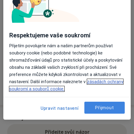
Přiblížit mapu
se otevře v nové záložce
Dostupnost
Respektujeme vaše soukromí
Na této adrese online kalendář není aktivní
Co mám v takové situaci udělat?
Přijetím povolujete nám a našim partnerům používat
soubory cookie (nebo podobné technologie) ke
shromažďování údajů pro statistické účely a poskytování
Způsoby platby (soukromé návštěvy)
obsahu na základě vašich zvyklostí při procházení. Své
Na teto adrese lékař přijímá pacienty na pojišťovnu
preference můžete kdykoli zkontrolovat a aktualizovat v
Detaily
nastavení. Další informace naleznete v
zásadách ochrany
soukromí a souborů cookie.
Více
o adrese
Přijmout
Upravit nastavení
Názory
Přidejte svůj názor