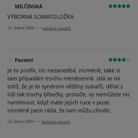
MILČINSKÁ
M
VÝBORNÁ SOMATOLOŽKA
podle názoru uživatele MILČINSKÁ
13. dubna 2009
•
•
•
Nahlásit zneužití
Pacient
je to profík, nic nezanedbá. nicméně, také si
tam připadám trochu méněcenná. zdá se mi
totiž, že je to syndrom většiny zubařů, dělat z
lidí tak trochy blbečky, protože, vy nemůžete nic
namítnout, když máte jejich ruce v puse.
nicméně jsem ráda, že tam můžu chodit.
podle názoru uživatele Pacient
23. února 2009
•
•
•
Nahlásit zneužití