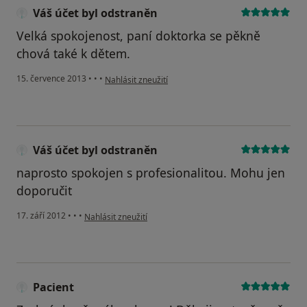
Váš účet byl odstraněn
Velká spokojenost, paní doktorka se pěkně
chová také k dětem.
podle názoru uživatele Váš účet byl odstraněn
15. července 2013
•
•
•
Nahlásit zneužití
Váš účet byl odstraněn
naprosto spokojen s profesionalitou. Mohu jen
doporučit
podle názoru uživatele Váš účet byl odstraněn
17. září 2012
•
•
•
Nahlásit zneužití
Pacient