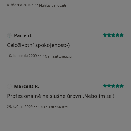
podle názoru uživatele Pacient
8. března 2010
•
•
•
Nahlásit zneužití
Pacient
Celoživotní spokojenost:-)
podle názoru uživatele Pacient
10. listopadu 2009
•
•
•
Nahlásit zneužití
Marcelis R.
M
Profesionálně na slušné úrovni.Nebojím se !
podle názoru uživatele Marcelis R.
29. května 2009
•
•
•
Nahlásit zneužití