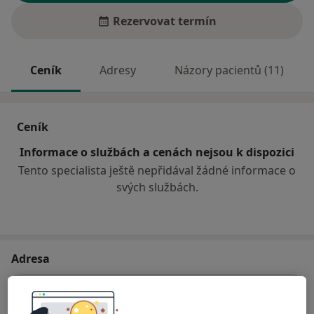
Rezervovat termín
Ceník
Adresy
Názory pacientů (11)
Ceník
Informace o službách a cenách nejsou k dispozici
Tento specialista ještě nepřidával žádné informace o
svých službách.
Adresa
Privátní zubní ordinace
Palackého 254,
Neratovice
27711