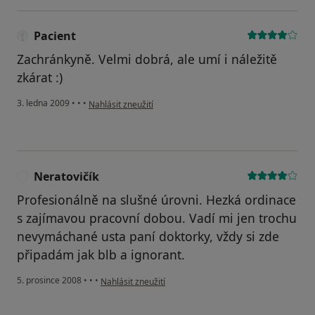
Pacient
Zachránkyně. Velmi dobrá, ale umí i náležitě
zkárat :)
podle názoru uživatele Pacient
3. ledna 2009
•
•
•
Nahlásit zneužití
Neratovičík
N
Profesionálně na slušné úrovni. Hezká ordinace
s zajímavou pracovní dobou. Vadí mi jen trochu
nevymáchané usta paní doktorky, vždy si zde
připadám jak blb a ignorant.
podle názoru uživatele Neratovičík
5. prosince 2008
•
•
•
Nahlásit zneužití