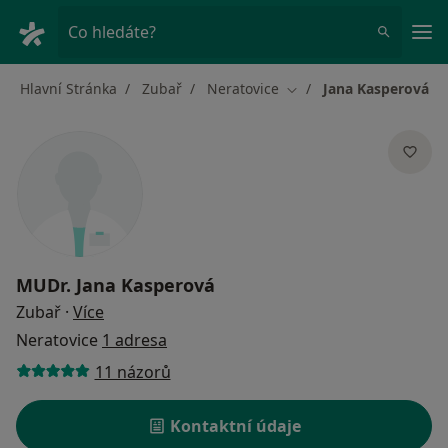
Hla
Co hledáte?
Hlavní Stránka
Zubař
Neratovice
Jana Kasperová
Změna města
MUDr.
Jana Kasperová
o specializacích
Zubař
·
Více
Neratovice
1 adresa
11 názorů
Kontaktní údaje