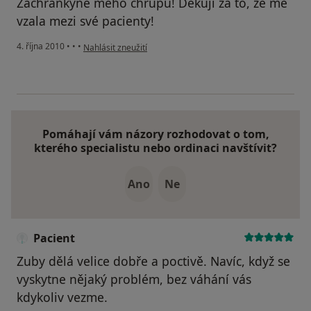
Zachránkyně mého chrupu! Děkuji za to, že mě
vzala mezi své pacienty!
podle názoru uživatele Pacient
4. října 2010
•
•
•
Nahlásit zneužití
Pomáhají vám názory rozhodovat o tom,
kterého specialistu nebo ordinaci navštívit?
Ano
Ne
Pacient
Zuby dělá velice dobře a poctivě. Navíc, když se
vyskytne nějaký problém, bez váhání vás
kdykoliv vezme.