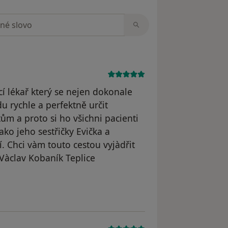
zorech
cí lékař který se nejen dokonale
u rychle a perfektně určit
m a proto si ho všichni pacienti
ako jeho sestřičky Evička a
í. Chci vàm touto cestou vyjàdřit
 Vàclav Kobaník Teplice
dstraněn