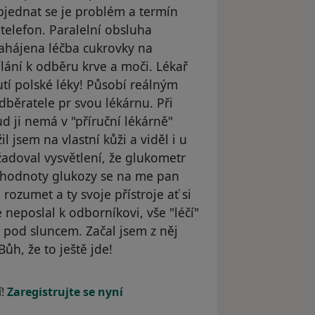
bjednat se je problém a termín
telefon. Paralelní obsluha
Zahájena léčba cukrovky na
lání k odběru krve a moči. Lékař
utí polské léky! Působí reálným
dběratele pr svou lékárnu. Při
d ji nemá v "příruční lékárně"
l jsem na vlastní kůži a viděl i u
adoval vysvětlení, že glukometr
hodnoty glukozy se na me pan
rozumet a ty svoje přístroje ať si
 neposlal k odborníkovi, vše "léčí"
ř pod sluncem. Začal jsem z něj
ůh, že to ještě jde!
yl odstraněn
í!
Zaregistrujte se nyní