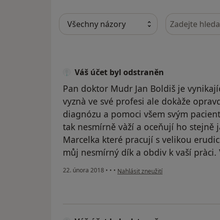
Hledejte v ná
Váš účet byl odstraněn
Pan doktor Mudr Jan Boldiš je vynikají
vyznà ve své profesi ale dokàže opravd
diagnózu a pomoci všem svým pacientů
tak nesmírně vàží a oceňují ho stejně j
Marcelka které pracují s velikou erudic
můj nesmírný dík a obdiv k vaší pràci.
podle názoru uživatele Váš účet byl o
22. února 2018
•
•
•
Nahlásit zneužití