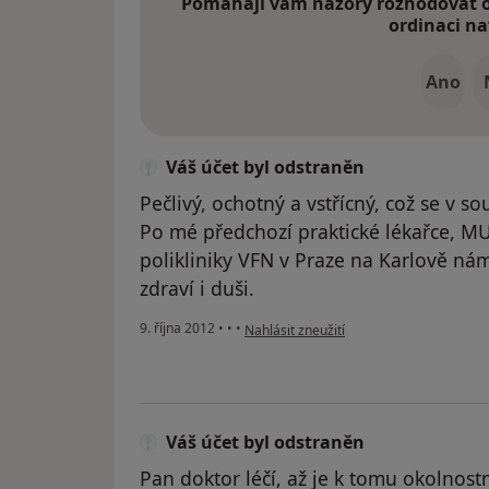
Pomáhají vám názory rozhodovat o 
ordinaci na
Ano
Váš účet byl odstraněn
Pečlivý, ochotný a vstřícný, což se v s
Po mé předchozí praktické lékařce, MU
polikliniky VFN v Praze na Karlově ná
zdraví i duši.
podle názoru uživatele Váš účet byl ods
9. října 2012
•
•
•
Nahlásit zneužití
Váš účet byl odstraněn
Pan doktor léčí, až je k tomu okolnos