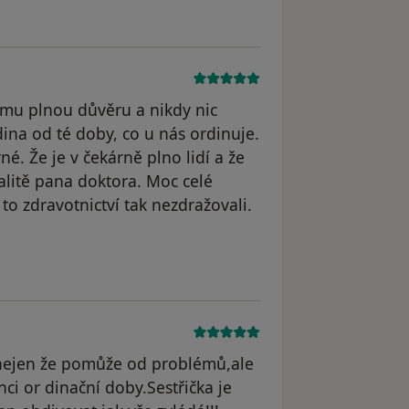
ěmu plnou důvěru a nikdy nic
na od té doby, co u nás ordinuje.
é. Že je v čekárně plno lidí a že
alitě pana doktora. Moc celé
to zdravotnictví tak nezdražovali.
odstraněn
á nejen že pomůže od problémů,ale
ci or dinační doby.Sestřička je