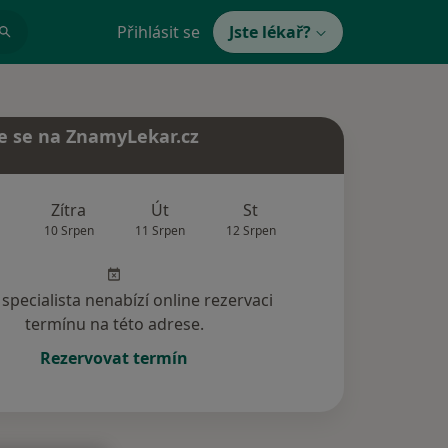
Přihlásit se
Jste lékař?
e se na ZnamyLekar.cz
Zítra
Út
St
Čt
Pá
10 Srpen
11 Srpen
12 Srpen
13 Srpen
14 Srp
specialista nenabízí online rezervaci
termínu na této adrese.
Rezervovat termín