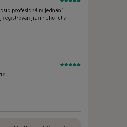
rosto profesionální jednání...
j registrován již mnoho let a
 odstraněn
ru!
yl odstraněn