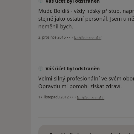
Váš účet byl odstraněn
Mudr. Boldiš - vždy lidský přístup, nap
stejně jako ostatní personál. Jsem u ně
neměnil bych.
podle názoru uživatele Váš účet byl
2. prosince 2015
•
•
•
Nahlásit zneužití
Váš účet byl odstraněn
Velmi silný profesionální ve svém obo
Opravdu mi pomohl získat zdraví.
podle názoru uživatele Váš účet b
17. listopadu 2012
•
•
•
Nahlásit zneužití