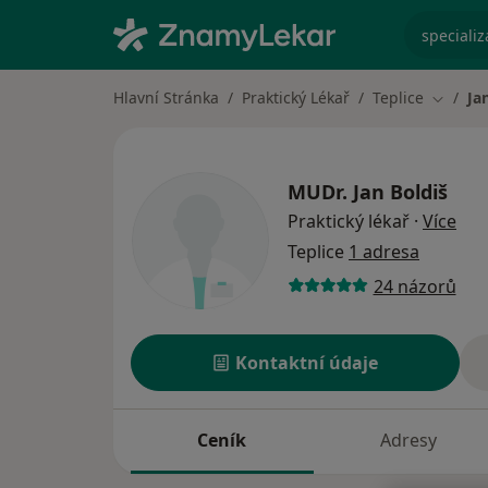
specializ
Hlavní Stránka
Praktický Lékař
Teplice
Ja
Změna 
MUDr.
Jan Boldiš
o sp
Praktický lékař
·
Více
Teplice
1 adresa
24 názorů
Kontaktní údaje
Ceník
Adresy