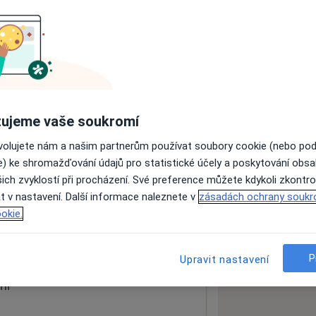
ách nejsou k dispozici
ádné informace o svých službách.
ujeme vaše soukromí
ovolujete nám a našim partnerům používat soubory cookie (nebo po
e) ke shromažďování údajů pro statistické účely a poskytování obs
ich zvyklostí při procházení. Své preference můžete kdykoli zkontro
lé
t v nastavení. Další informace naleznete v
zásadách ochrany soukr
okie.
 mapu
 otevře v nové záložce
P
Upravit nastavení
ní