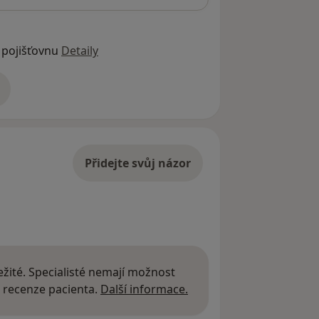
 pojišťovnu
Detaily
adrese
Přidejte svůj názor
žité. Specialisté nemají možnost
Další informace o názor
 recenze pacienta.
Další informace.