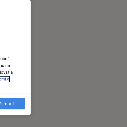
dobné
ahu na
lovat a
omí a
řijmout