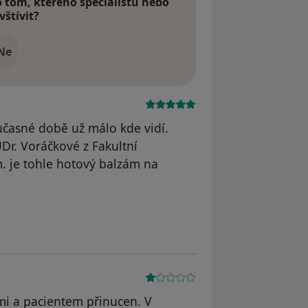
tom, kterého specialistu nebo
vštívit?
Ne
oučasné době už málo kde vidí.
Dr. Voráčkové z Fakultní
m. je tohle hotový balzám na
traněn
tmi a pacientem přinucen. V