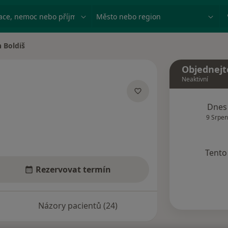
ace, nemoc nebo příjmení
Město nebo region
n Boldiš
města
Objednejt
Neaktivní
ecializacích
Dnes
9 Srpen
Tento 
Rezervovat termín
Názory pacientů (24)