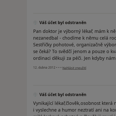
Váš účet byl odstraněn
Pan doktor je výborný lékař, mám k n
nezanedbal - chodíme k němu celá rodi
Sestřičky pohotové, organizačně výborn
se čeká? To svědčí jenom a pouze o kv
ordinaci děkuji za péči. Jen kdyby nám 
podle názoru uživatele Váš účet byl 
12. dubna 2012
•
•
•
Nahlásit zneužití
Váš účet byl odstraněn
Vynikající lékař,člověk,osobnost kter
i vyslechne a humor neztratí ani na kon