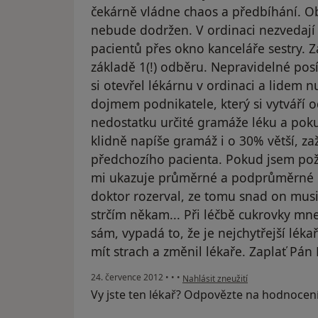
čekárně vládne chaos a předbíhání. O
nebude dodržen. V ordinaci nezvedají 
pacientů přes okno kanceláře sestry. 
základě 1(!) odběru. Nepravidelné posí
si otevřel lékárnu v ordinaci a lidem n
dojmem podnikatele, který si vytváří o
nedostatku určité gramáže léku a poku
klidně napíše gramáž i o 30% větší, zaži
předchozího pacienta. Pokud jsem pož
mi ukazuje průměrné a podprůměrné 
doktor rozerval, ze tomu snad on musi 
strčím někam... Při léčbě cukrovky mne
sám, vypadá to, že je nejchytřejší léka
mít strach a změnil lékaře. Zaplať Pán B
podle názoru uživatele Váš účet b
24. července 2012
•
•
•
Nahlásit zneužití
Vy jste ten lékař? Odpovězte na hodnocen