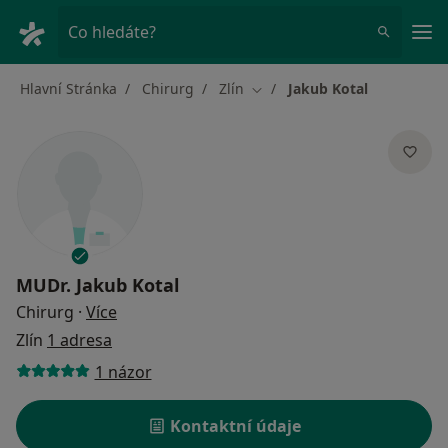
Hla
Co hledáte?
Hlavní Stránka
Chirurg
Zlín
Jakub Kotal
Změna města
MUDr.
Jakub Kotal
o specializacích
Chirurg
·
Více
Zlín
1 adresa
1 názor
Kontaktní údaje