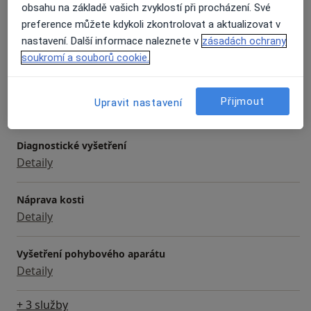
obsahu na základě vašich zvyklostí při procházení. Své
Služby a ceník služeb
preference můžete kdykoli zkontrolovat a aktualizovat v
Chirurgická konzultace
nastavení. Další informace naleznete v
zásadách ochrany
Detaily
soukromí a souborů cookie.
Chirurgie jednoho dne
Přijmout
Upravit nastavení
Detaily
Diagnostické vyšetření
Detaily
Náprava kosti
Detaily
Vyšetření pohybového aparátu
Detaily
+ 3 služby