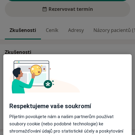
Rezervovat termín
Zkušenosti
Ceník
Adresy
Názory pacientů (
Zkušenosti
Odborník na:
Úrazová chirurgie (traumatologie)
Urgentní medicína
Hlavní léčená onemocnění
Krvácení
Popáleniny
Respektujeme vaše soukromí
Více
Přijetím povolujete nám a našim partnerům používat
o zkušenostech
soubory cookie (nebo podobné technologie) ke
shromažďování údajů pro statistické účely a poskytování