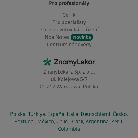
Pro profesionály
Ceník
Pro specialisty
Pro zdravotnická zařízení
Noa Notes
Novinka
Centrum nápovědy
Kontakt
ZnamyLekar - Hlavní stránka
ZnanyLekarz Sp. z o.o.
ul. Kolejowa 5/7
01-217 Warszawa, Polska
se otevře v nové záložce
se otevře v nové záložce
se otevře v nové záložce
se otevře v nové záložce
se otevře v 
se o
Polska
,
Türkiye
,
España
,
Italia
,
Deutschland
,
Česko
,
se otevře v nové záložce
se otevře v nové záložce
se otevře v nové záložce
se otevře v nové záložc
se otevře v 
se ote
Portugal
,
México
,
Chile
,
Brasil
,
Argentina
,
Perú
,
se otevře v nové záložce
Colombia