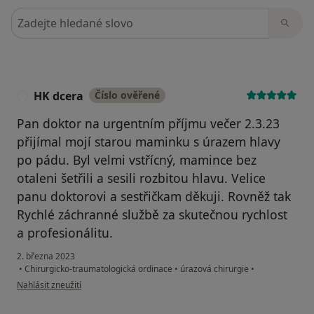
Hledejte v názorech
HK dcera
Číslo ověřené
H
Pan doktor na urgentním příjmu večer 2.3.23
přijímal mojí starou maminku s úrazem hlavy
po pádu. Byl velmi vstřícný, mamince bez
otaleni šetřili a sesili rozbitou hlavu. Velice
panu doktorovi a sestřičkam děkuji. Rovněž tak
Rychlé záchranné službě za skutečnou rychlost
a profesionálitu.
2. března 2023
•
Chirurgicko-traumatologická ordinace
•
úrazová chirurgie
•
podle názoru uživatele HK dcera
Nahlásit zneužití