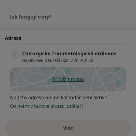
Jak fungují ceny?
Adresa
Chirurgicko-traumatologická ordinace
Havlíčkovo nábřeží 600,
Zlín
762 75
Přiblížit mapu
se otevře v nové záložce
Dostupnost
Na této adrese online kalendář není aktivní
Co mám v takové situaci udělat?
Více
o adrese