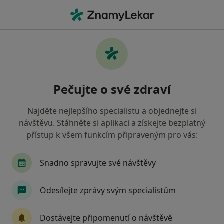
Hla
Diagnostické Vyšetření • Zlín, zlínský
Filtry
• 1
Mapa
Diagnostické vyšetření Zlín
Pečujte o své zdraví
Jak řadíme výsledky vyhledávání?
Najděte nejlepšího specialistu a objednejte si
návštěvu. Stáhněte si aplikaci a získejte bezplatný
Jakého specialistu hledáte?
přístup k všem funkcím připraveným pro vás:
Gynekolog
Alergolog
Chirurg
Imuno
Snadno spravujte své návštěvy
Odesílejte zprávy svým specialistům
Dostávejte připomenutí o návštěvě