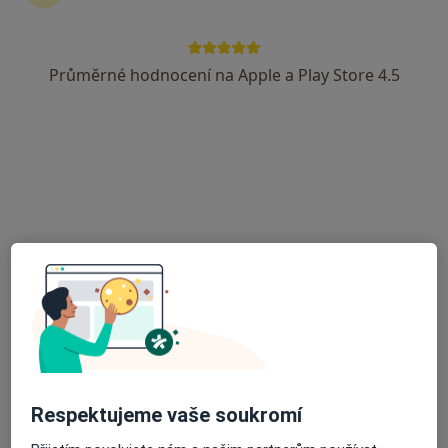
Průměrné hodnocení na Apple a Play Store 4.5
Mgr. Zuzana Adamová
·
Více
Fyzioterapeut
U VÁS DOMA, Zlín
•
Mapa
Baby Balance (https://www.baby-balance.cz)
Diagnostické vyšetření
850 Kč
Tento specialista nenabízí online rezervaci termínu na této adrese.
Rezervovat termín
Respektujeme vaše soukromí