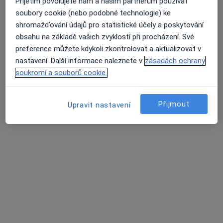
Přijetím povolujete nám a našim partnerům používat
soubory cookie (nebo podobné technologie) ke
IVF Zlín | Klinika reprodukční medicíny a
shromažďování údajů pro statistické účely a poskytování
gynekologie
obsahu na základě vašich zvyklostí při procházení. Své
preference můžete kdykoli zkontrolovat a aktualizovat v
Gynekolog
14 názorů
nastavení. Další informace naleznete v
zásadách ochrany
soukromí a souborů cookie.
U Lomu 638, Zlín
•
Mapa
IVF Zlín | Klinika reprodukční medicíny a gynekologie
Přijmout
Diagnostické vyšetření
Cena nebyla přidána
Upravit nastavení
Více
Tato klinika nemá specialisty s dostupnými termíny v online kalendáři
Zobrazit profil