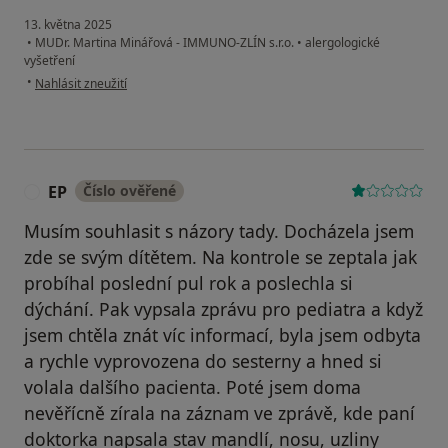
13. května 2025
•
MUDr. Martina Minářová - IMMUNO-ZLÍN s.r.o.
•
alergologické
vyšetření
podle názoru uživatele JJ
•
Nahlásit zneužití
EP
Číslo ověřené
E
Musím souhlasit s názory tady. Docházela jsem
zde se svým dítětem. Na kontrole se zeptala jak
probíhal poslední pul rok a poslechla si
dýchání. Pak vypsala zprávu pro pediatra a když
jsem chtěla znát víc informací, byla jsem odbyta
a rychle vyprovozena do sesterny a hned si
volala dalšího pacienta. Poté jsem doma
nevěřícně zírala na záznam ve zprávě, kde paní
doktorka napsala stav mandlí, nosu, uzliny