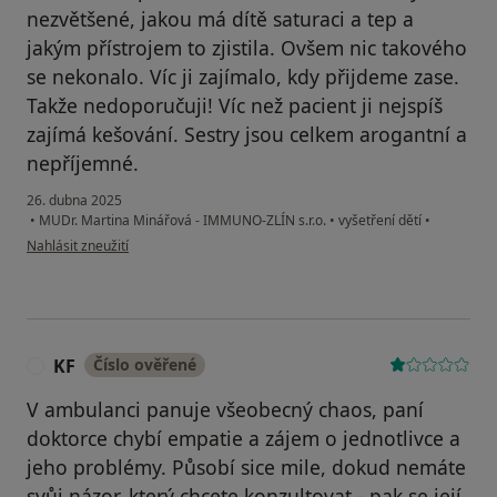
nezvětšené, jakou má dítě saturaci a tep a
jakým přístrojem to zjistila. Ovšem nic takového
se nekonalo. Víc ji zajímalo, kdy přijdeme zase.
Takže nedoporučuji! Víc než pacient ji nejspíš
zajímá kešování. Sestry jsou celkem arogantní a
nepříjemné.
26. dubna 2025
•
MUDr. Martina Minářová - IMMUNO-ZLÍN s.r.o.
•
vyšetření dětí
•
podle názoru uživatele EP
Nahlásit zneužití
KF
Číslo ověřené
K
V ambulanci panuje všeobecný chaos, paní
doktorce chybí empatie a zájem o jednotlivce a
jeho problémy. Působí sice mile, dokud nemáte
svůj názor, který chcete konzultovat - pak se její