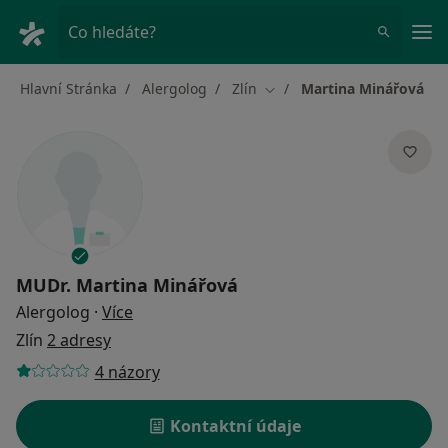
Hla
Co hledáte?
Hlavní Stránka
Alergolog
Zlín
Martina Minářová
Změna města
MUDr.
Martina Minářová
o specializacích
Alergolog
·
Více
Zlín
2 adresy
4 názory
Kontaktní údaje