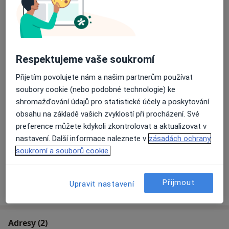
Detaily
Diagnostické vyšetření
Detaily
Respektujeme vaše soukromí
Imunologické vyšetření
Přijetím povolujete nám a našim partnerům používat
Detaily
soubory cookie (nebo podobné technologie) ke
shromažďování údajů pro statistické účely a poskytování
obsahu na základě vašich zvyklostí při procházení. Své
Injekce
preference můžete kdykoli zkontrolovat a aktualizovat v
Detaily
nastavení. Další informace naleznete v
zásadách ochrany
soukromí a souborů cookie.
+ 6 služby
Přijmout
Upravit nastavení
Jak fungují ceny?
Adresy (2)