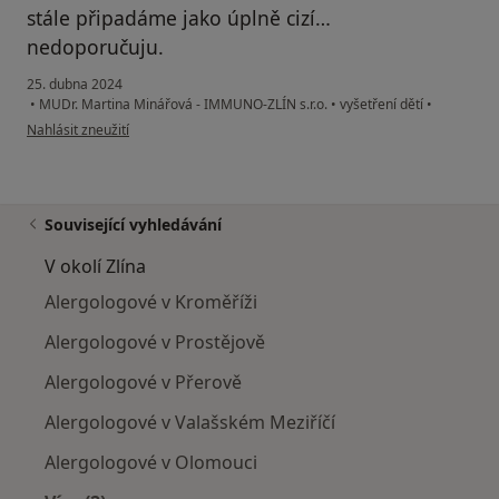
stále připadáme jako úplně cizí…
nedoporučuju.
25. dubna 2024
•
MUDr. Martina Minářová - IMMUNO-ZLÍN s.r.o.
•
vyšetření dětí
•
podle názoru uživatele M.N.
Nahlásit zneužití
Související vyhledávání
V okolí Zlína
Alergologové v Kroměříži
Alergologové v Prostějově
Alergologové v Přerově
Alergologové v Valašském Meziříčí
Alergologové v Olomouci