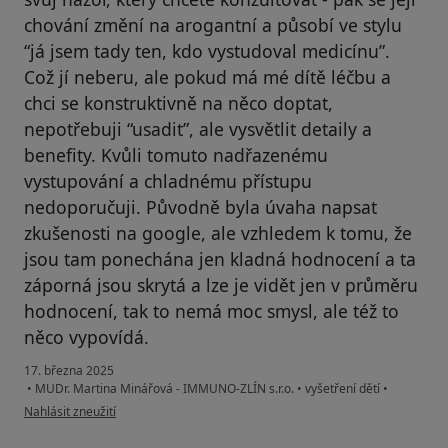
chování změní na arogantní a působí ve stylu
“já jsem tady ten, kdo vystudoval medicínu”.
Což jí neberu, ale pokud má mé dítě léčbu a
chci se konstruktivně na něco doptat,
nepotřebuji “usadit”, ale vysvětlit detaily a
benefity. Kvůli tomuto nadřazenému
vystupování a chladnému přístupu
nedoporučuji. Původně byla úvaha napsat
zkušenosti na google, ale vzhledem k tomu, že
jsou tam ponechána jen kladná hodnocení a ta
záporná jsou skrytá a lze je vidět jen v průměru
hodnocení, tak to nemá moc smysl, ale též to
něco vypovídá.
17. března 2025
•
MUDr. Martina Minářová - IMMUNO-ZLÍN s.r.o.
•
vyšetření dětí
•
podle názoru uživatele KF
Nahlásit zneužití