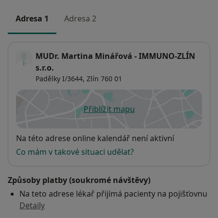
Adresa 1
Adresa 2
MUDr. Martina Minářová - IMMUNO-ZLÍN
s.r.o.
Padělky I/3644,
Zlín
760 01
Přiblížit mapu
se otevře v nové záložce
Dostupnost
Na této adrese online kalendář není aktivní
Co mám v takové situaci udělat?
Způsoby platby (soukromé návštěvy)
Na teto adrese lékař přijímá pacienty na pojišťovnu
Detaily