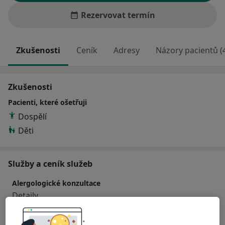
Rezervovat termín
Zkušenosti
Ceník
Adresy
Názory pacientů (
Zkušenosti
Pacienti, které ošetřuji
Dospělí
Děti
Služby a ceník služeb
Alergologické konzultace
Detaily
Alergologické vyšetření