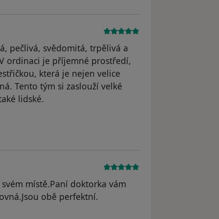
á, pečlivá, svědomitá, trpělivá a
V ordinaci je příjemné prostředí,
střičkou, která je nejen velice
ná. Tento tým si zaslouží velké
aké lidské.
odstraněn
a svém místě.Paní doktorka vám
kovná.Jsou obě perfektní.
odstraněn