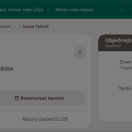
ace, nemoc nebo příjmení
Město nebo region
Labem
Ivana Tylová
Změna města
Objednejt
Neaktivní
ecializacích
Dnes
adresa
7 Srpen
Tento 
Rezervovat termín
Názory pacientů (29)