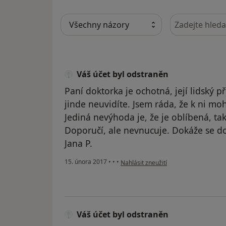
Hledejte v ná
Váš účet byl odstraněn
Paní doktorka je ochotná, její lidský p
jinde neuvidíte. Jsem ráda, že k ni mohu
Jediná nevýhoda je, že je oblíbená, ta
Doporučí, ale nevnucuje. Dokáže se dom
Jana P.
podle názoru uživatele Váš účet byl o
15. února 2017
•
•
•
Nahlásit zneužití
Váš účet byl odstraněn