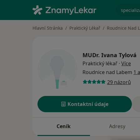
specializ
Hlavní Stránka
Praktický Lékař
Roudnice Nad 
MUDr.
Ivana Tylová
o sp
Praktický lékař
·
Více
Roudnice nad Labem
1 
29 názorů
Kontaktní údaje
Ceník
Adresy