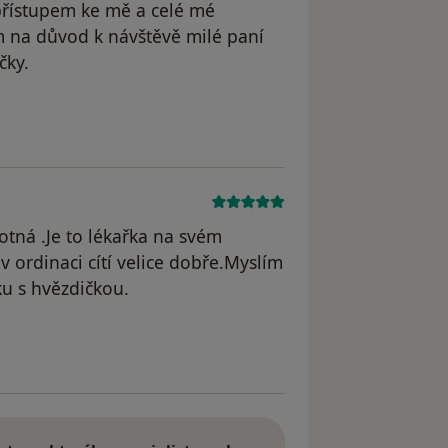
přístupem ke mě a celé mé
sim na důvod k návštěvě milé paní
čky.
odstraněn
otná .Je to lékařka na svém
v ordinaci cítí velice dobře.Myslím
ku s hvězdičkou.
dstraněn