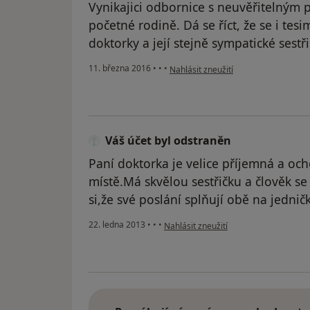
Vynikajici odbornice s neuvěřitelným 
početné rodině. Dá se říct, že se i te
doktorky a její stejně sympatické sestři
podle názoru uživatele Váš účet byl 
11. března 2016
•
•
•
Nahlásit zneužití
Váš účet byl odstraněn
Paní doktorka je velice příjemná a och
místě.Má skvělou sestřičku a člověk se 
si,že své poslání splňují obě na jednič
podle názoru uživatele Váš účet byl o
22. ledna 2013
•
•
•
Nahlásit zneužití