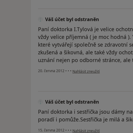
Váš účet byl odstraněn
Paní doktorka I.Tylová je velice ochotn
vždy velice příjemná ( je moc hodná ). 
které vytvářejí společně se zdravotní se
zkušená a šikovná, ale také vždy ochot
uznání nejen po odborné stránce, ale t
podle názoru uživatele Váš účet byl 
20. června 2012
•
•
•
Nahlásit zneužití
Váš účet byl odstraněn
Paní doktorka i sestřička jsou dámy n
poradí i pomůže.Sestřička je milá a ši
podle názoru uživatele Váš účet byl 
15. června 2012
•
•
•
Nahlásit zneužití