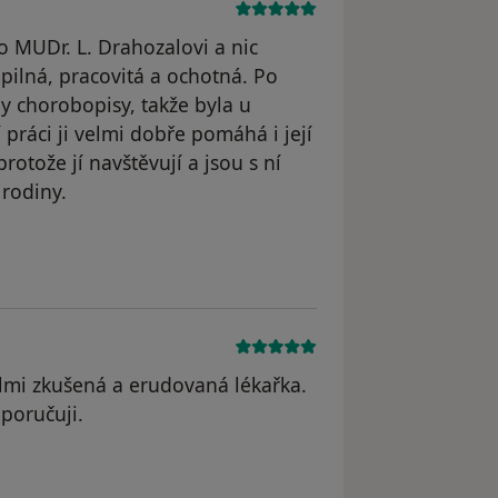
o MUDr. L. Drahozalovi a nic
pilná, pracovitá a ochotná. Po
y chorobopisy, takže byla u
 práci ji velmi dobře pomáhá i její
protože jí navštěvují a jsou s ní
 rodiny.
dstraněn
lmi zkušená a erudovaná lékařka.
poručuji.
yl odstraněn