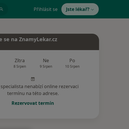
Přihlásit se
Jste lékař?
e se na ZnamyLekar.cz
Zítra
Ne
Po
Út
St
8 Srpen
9 Srpen
10 Srpen
11 Srpen
12 Srp
specialista nenabízí online rezervaci
termínu na této adrese.
Rezervovat termín