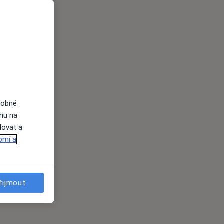
dobné
ahu na
lovat a
omí a
řijmout