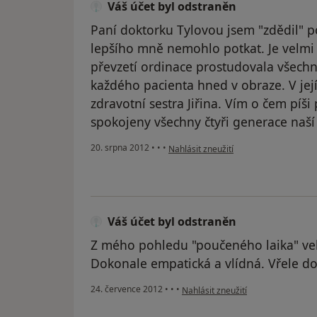
Váš účet byl odstraněn
Paní doktorku Tylovou jsem "zdědil" p
lepšího mně nemohlo potkat. Je velmi 
převzetí ordinace prostudovala všechn
každého pacienta hned v obraze. V její
zdravotní sestra Jiřina. Vím o čem píši 
spokojeny všechny čtyři generace naší
podle názoru uživatele Váš účet byl o
20. srpna 2012
•
•
•
Nahlásit zneužití
Váš účet byl odstraněn
Z mého pohledu "poučeného laika" ve
Dokonale empatická a vlídná. Vřele do
podle názoru uživatele Váš účet b
24. července 2012
•
•
•
Nahlásit zneužití