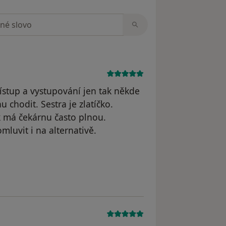
zorech
řístup a vystupování jen tak někde
 chodit. Sestra je zlatíčko.
k má čekárnu často plnou.
luvit i na alternativě.
dstraněn