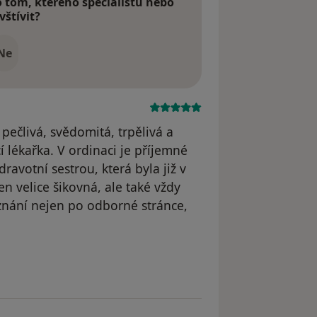
tom, kterého specialistu nebo
vštívit?
Ne
pečlivá, svědomitá, trpělivá a
cí lékařka. V ordinaci je příjemné
dravotní sestrou, která byla již v
en velice šikovná, ale také vždy
uznání nejen po odborné stránce,
dstraněn