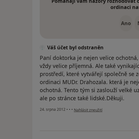
Pomáhají vám názory rozhodovat o 
ordinaci na
Ano
Váš účet byl odstraněn
Paní doktorka je nejen velice ochotná, 
vždy velice příjemná. Ale také vynikají
prostředí, které vytvářejí společně se z
ordinaci MUDr. Drahozala. která je nej
ochotná. Tento tým si zaslouží velké 
ale po stránce také lidské.Děkuji.
podle názoru uživatele Váš účet byl o
24. srpna 2012
•
•
•
Nahlásit zneužití