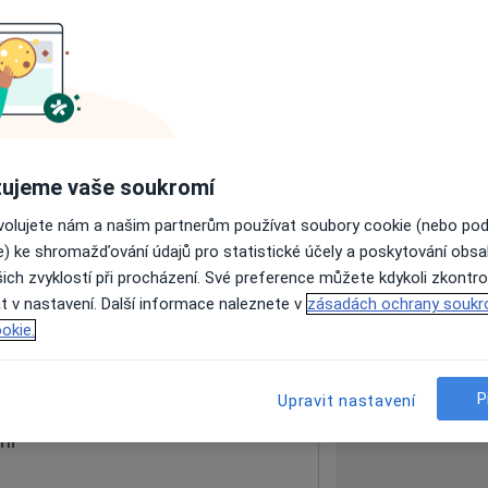
ách nejsou k dispozici
ádné informace o svých službách.
ujeme vaše soukromí
ovolujete nám a našim partnerům používat soubory cookie (nebo po
e) ke shromažďování údajů pro statistické účely a poskytování obs
ich zvyklostí při procházení. Své preference můžete kdykoli zkontro
t v nastavení. Další informace naleznete v
zásadách ochrany soukr
1301
okie.
 mapu
 otevře v nové záložce
P
Upravit nastavení
ní