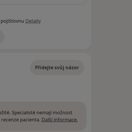
 pojišťovnu
Detaily
adrese
Přidejte svůj názor
žité. Specialisté nemají možnost
Další informace o názor
 recenze pacienta.
Další informace.