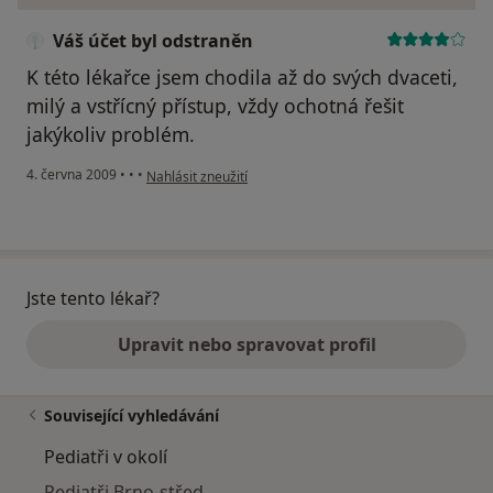
Váš účet byl odstraněn
K této lékařce jsem chodila až do svých dvaceti,
milý a vstřícný přístup, vždy ochotná řešit
jakýkoliv problém.
podle názoru uživatele Váš účet byl odstraněn
4. června 2009
•
•
•
Nahlásit zneužití
Jste tento lékař?
Upravit nebo spravovat profil
Související vyhledávání
Pediatři v okolí
Pediatři Brno-střed