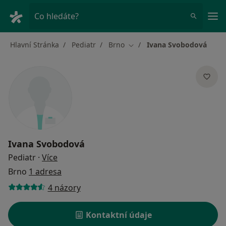
Hla
Co hledáte?
Hlavní Stránka
Pediatr
Brno
Ivana Svobodová
Změna města
Ivana Svobodová
o specializacích
Pediatr
·
Více
Brno
1 adresa
4 názory
Kontaktní údaje