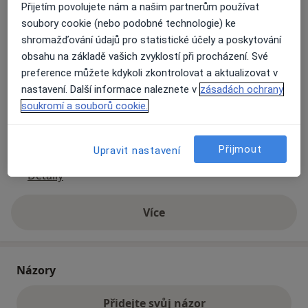
Přijetím povolujete nám a našim partnerům používat
soubory cookie (nebo podobné technologie) ke
Přiblížit mapu
shromažďování údajů pro statistické účely a poskytování
se otevře v nové záložce
obsahu na základě vašich zvyklostí při procházení. Své
preference můžete kdykoli zkontrolovat a aktualizovat v
Dostupnost
Na této adrese online kalendář není aktivní
nastavení. Další informace naleznete v
zásadách ochrany
Co mám v takové situaci udělat?
soukromí a souborů cookie.
Způsoby platby (soukromé návštěvy)
Přijmout
Upravit nastavení
Na teto adrese lékař přijímá pacienty na pojišťovnu
Detaily
Více
o adrese
Názory
Přidejte svůj názor