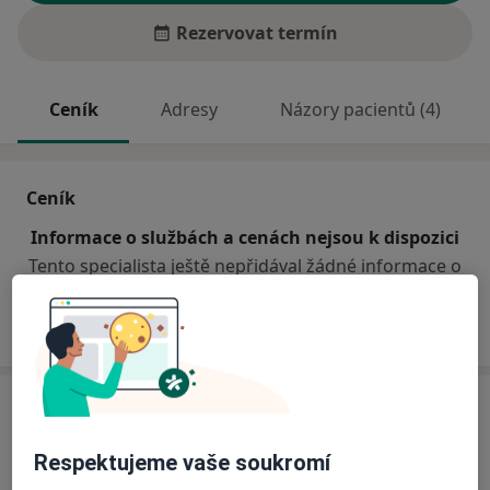
Rezervovat termín
Ceník
Adresy
Názory pacientů (4)
Ceník
Informace o službách a cenách nejsou k dispozici
Tento specialista ještě nepřidával žádné informace o
svých službách.
Adresa
Praktická lékařka pro děti a dorost
Respektujeme vaše soukromí
Holásecká 31,
Brno
62000