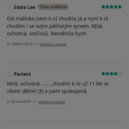
Eddie Lee
Číslo ověřené
Od malinka jsem k ní chodila já a nyní k ní
chodím i se svým pětiletým synem. Milá,
ochotná, vstřícná. Neměnila bych
podle názoru uživatele Eddie Lee
31. května 2015
•
•
•
Nahlásit zneužití
Pacient
Milá, ochotná ........chodím k ní už 11 let se
všemi dětmi (3) a jsem spokojená.
podle názoru uživatele Pacient
5. června 2010
•
•
•
Nahlásit zneužití