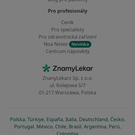
Pro profesionály
Ceník
Pro specialisty
Pro zdravotnická zařízení
Noa Notes
Novinka
Centrum nápovědy
Kontakt
ZnamyLekar - Hlavní stránka
ZnanyLekarz Sp. z o.o.
ul. Kolejowa 5/7
01-217 Warszawa, Polska
se otevře v nové záložce
se otevře v nové záložce
se otevře v nové záložce
se otevře v nové záložce
se otevře v 
se o
Polska
,
Türkiye
,
España
,
Italia
,
Deutschland
,
Česko
,
se otevře v nové záložce
se otevře v nové záložce
se otevře v nové záložce
se otevře v nové záložc
se otevře v 
se ote
Portugal
,
México
,
Chile
,
Brasil
,
Argentina
,
Perú
,
se otevře v nové záložce
Colombia