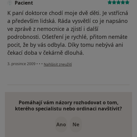
Pacient
K paní doktorce chodí moje dvě děti. Je vstřícná
a především lidská. Ráda vysvětlí co je napsáno
ve zprávě z nemocnice a zjistí i další
podrobnosti. Ošetření je rychlé, přitom nemáte
pocit, že by vás odbyla. Díky tomu nebývá ani
čekací doba v čekárně dlouhá.
podle názoru uživatele Pacient
3. prosince 2009
•
•
•
Nahlásit zneužití
Pomáhají vám názory rozhodovat o tom,
kterého specialistu nebo ordinaci navštívit?
Ano
Ne