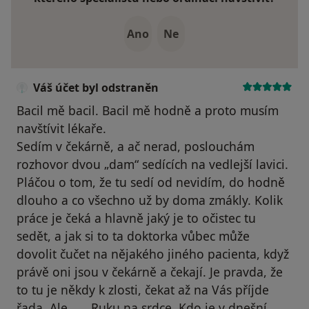
Ano
Ne
Váš účet byl odstraněn
Bacil mě bacil. Bacil mě hodně a proto musím
navštívit lékaře.
Sedím v čekárně, a ač nerad, poslouchám
rozhovor dvou „dam“ sedících na vedlejší lavici.
Pláčou o tom, že tu sedí od nevidím, do hodně
dlouho a co všechno už by doma zmákly. Kolik
práce je čeká a hlavně jaký je to očistec tu
sedět, a jak si to ta doktorka vůbec může
dovolit čučet na nějakého jiného pacienta, když
právě oni jsou v čekárně a čekají. Je pravda, že
to tu je někdy k zlosti, čekat až na Vás příjde
řada. Ale … . Ruku na srdce. Kdo je v dnešní