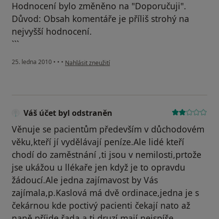
Hodnocení bylo změněno na "Doporučuji".
Důvod: Obsah komentáře je příliš strohý na
nejvyšší hodnocení.
```
podle názoru uživatele Váš účet byl odstraněn
25. ledna 2010
•
•
•
Nahlásit zneužití
Váš účet byl odstraněn
Věnuje se pacientům především v důchodovém
věku,kteří jí vydělávají peníze.Ale lidé kteří
chodí do zaměstnání ,ti jsou v nemilosti,prtože
jse ukážou u llékaře jen když je to opravdu
žádoucí.Ale jedna zajímavost by Vás
zajímala,p.Kaslová má dvě ordinace,jedna je s
čekárnou kde poctivý pacienti čekají nato až
naně příjde řada,a ti druzí mají nejspíše