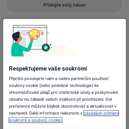
Přidejte svůj názor
17 názorů
Recenze pacientů jsou pro nás důležité.
Specialisté nemají možnost zaplatit za
odstranění nebo změnu recenze pacienta.
Respektujeme vaše soukromí
Další informace o názorech
Další informace.
Přijetím povolujete nám a našim partnerům používat
soubory cookie (nebo podobné technologie) ke
shromažďování údajů pro statistické účely a poskytování
obsahu na základě vašich zvyklostí při procházení. Své
preference můžete kdykoli zkontrolovat a aktualizovat v
Hledejte v názorech
nastavení. Další informace naleznete v
zásadách ochrany
soukromí a souborů cookie.