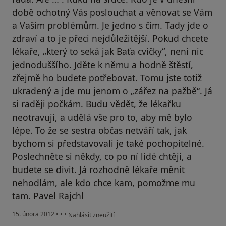
době ochotný Vás poslouchat a věnovat se Vám
a Vašim problémům. Je jedno s čím. Tady jde o
zdraví a to je přeci nejdůležitější. Pokud chcete
lékaře, „který to seká jak Baťa cvičky“, není nic
jednoduššího. Jděte k němu a hodně štěstí,
zřejmě ho budete potřebovat. Tomu jste totiž
ukradený a jde mu jenom o „zářez na pažbě“. Já
si raději počkám. Budu vědět, že lékařku
neotravuji, a udělá vše pro to, aby mě bylo
lépe. To že se sestra občas netváří tak, jak
bychom si představovali je také pochopitelné.
Poslechněte si někdy, co po ní lidé chtějí, a
budete se divit. Já rozhodně lékaře měnit
nehodlám, ale kdo chce kam, pomožme mu
tam. Pavel Rajchl
podle názoru uživatele Váš účet byl odstraněn
15. února 2012
•
•
•
Nahlásit zneužití