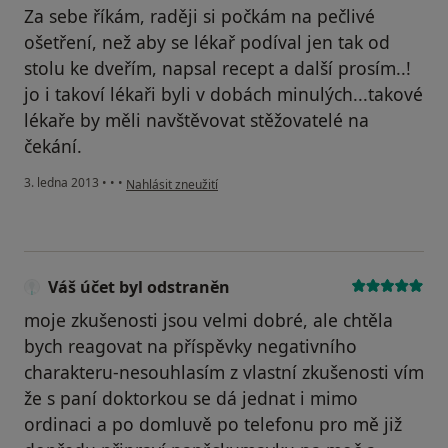
Za sebe říkám, raději si počkám na pečlivé
ošetření, než aby se lékař podíval jen tak od
stolu ke dveřím, napsal recept a další prosím..!
jo i takoví lékaři byli v dobách minulých...takové
lékaře by měli navštěvovat stěžovatelé na
čekání.
podle názoru uživatele Váš účet byl odstraněn
3. ledna 2013
•
•
•
Nahlásit zneužití
Váš účet byl odstraněn
moje zkušenosti jsou velmi dobré, ale chtěla
bych reagovat na příspěvky negativního
charakteru-nesouhlasím z vlastní zkušenosti vím
že s paní doktorkou se dá jednat i mimo
ordinaci a po domluvě po telefonu pro mě již