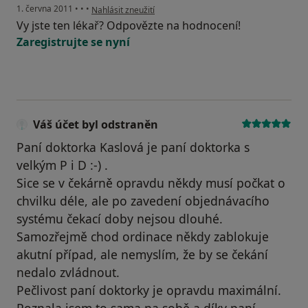
podle názoru uživatele Pacient
1. června 2011
•
•
•
Nahlásit zneužití
Vy jste ten lékař? Odpovězte na hodnocení!
Zaregistrujte se nyní
Váš účet byl odstraněn
Paní doktorka Kaslová je paní doktorka s
velkým P i D :-) .
Sice se v čekárně opravdu někdy musí počkat o
chvilku déle, ale po zavedení objednávacího
systému čekací doby nejsou dlouhé.
Samozřejmě chod ordinace někdy zablokuje
akutní případ, ale nemyslím, že by se čekání
nedalo zvládnout.
Pečlivost paní doktorky je opravdu maximální.