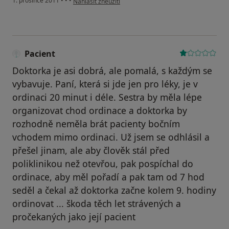
1. prosince 2011
•
•
•
Nahlásit zneužití
Pacient
Doktorka je asi dobrá, ale pomalá, s každým se
vybavuje. Paní, která si jde jen pro léky, je v
ordinaci 20 minut i déle. Sestra by měla lépe
organizovat chod ordinace a doktorka by
rozhodně neměla brát pacienty bočním
vchodem mimo ordinaci. Už jsem se odhlásil a
přešel jinam, ale aby člověk stál před
poliklinikou než otevřou, pak pospíchal do
ordinace, aby měl pořadí a pak tam od 7 hod
seděl a čekal až doktorka začne kolem 9. hodiny
ordinovat ... škoda těch let strávených a
pročekaných jako její pacient