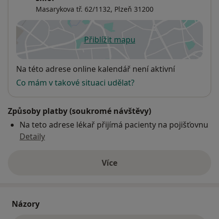
Masarykova tř. 62/1132,
Plzeň
31200
Přiblížit mapu
se otevře v nové záložce
Dostupnost
Na této adrese online kalendář není aktivní
Co mám v takové situaci udělat?
Způsoby platby (soukromé návštěvy)
Na teto adrese lékař přijímá pacienty na pojišťovnu
Detaily
Více
o adrese
Názory