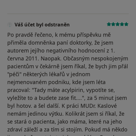
Váš účet byl odstraněn
Po pravdě řečeno, k mému příspěvku mě
přiměla domněnka paní doktorky, že jsem
autorem jejího negativního hodnocení z 1.
června 2011. Naopak. Občasným nespokojeným
pacientům v čekárně jsem říkal, že bych jim přál
"péči" některých lékařů v jednom
nejmenovaném podniku, kde jsem léta
pracoval: "Tady máte acylpirin, vypotíte se,
vyležíte to a budete zase fit....", za 5 minut jsem
byl hotov. a šel další. K práci MUDr. Kaslové
nemám jedinou výtku. Kolikrát jsem si říkal, že
se stará o pacienta, jako máma, které na jeho
zdraví záleží a za tím si stojím. Pokud má někdo