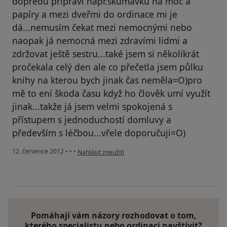
dopředu připraví např.skumavku na moč a
papíry a mezi dveřmi do ordinace mi je
dá...nemusím čekat mezi nemocnými nebo
naopak já nemocná mezi zdravími lidmi a
zdržovat ještě sestru...také jsem si několikrát
pročekala celý den ale co přečetla jsem půlku
knihy na kterou bych jinak čas neměla=O)pro
mě to ení škoda času když ho člověk umí využít
jinak...takže já jsem velmi spokojená s
přístupem s jednoduchostí domluvy a
především s léčbou...vřele doporučuji=O)
podle názoru uživatele Váš účet byl odstraněn
12. července 2012
•
•
•
Nahlásit zneužití
Pomáhají vám názory rozhodovat o tom,
kterého specialistu nebo ordinaci navštívit?