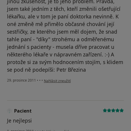
jinou zkušenost, je to jeho problém. Pravda,
jsem také jedním z těch, kteří změnili ošetřující
lékařku, ale v tom je paní doktorka nevinně. K
oné změně mě přimělo občasné chování její
sestřičky, ze kterého jsem měl dojem, že snad
tahle paní - "díky" strohému a odměřenému
jednání s pacienty - musela dříve pracovat u
některého lékaře v nápravném zařízení. :-) A
protože si za svým hodnocením stojím, s klidem
se pod ně podepíši: Petr Březina
podle názoru uživatele Váš účet byl odstraněn
29. prosince 2011
•
•
•
Nahlásit zneužití
Pacient
Je nejlepsi
podle názoru uživatele Pacient