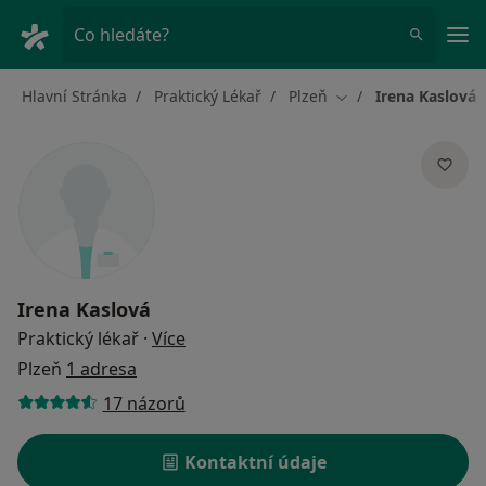
Hla
Co hledáte?
Hlavní Stránka
Praktický Lékař
Plzeň
Irena Kaslová
Změna města
Irena Kaslová
o specializacích
Praktický lékař
·
Více
Plzeň
1 adresa
17 názorů
Kontaktní údaje