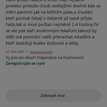
protekci protože chodí vedlejšími dveřmi kde se
mění pacienti jak na běžícím páse,a chudáci
kteří poctivě čekají v čekárně až naně příjde
řada,tak si musí počkaz nejméně 2-4 hodiny.To
se ale pak daří soukromým lekařum,takový by
měli své povolání radši přenechat mladším a
kteří dodržují kodex slušnosti a etiky.
podle názoru uživatele Váš účet byl odstraněn
29. října 2009
•
•
•
Nahlásit zneužití
Vy jste ten lékař? Odpovězte na hodnocení!
Zaregistrujte se nyní
Zobrazit více
výše uvedené názory