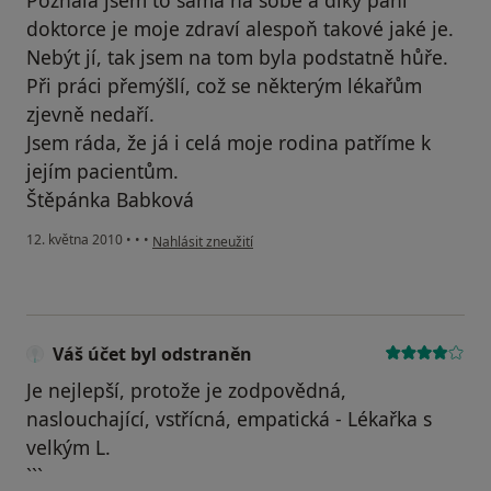
Poznala jsem to sama na sobě a díky paní
doktorce je moje zdraví alespoň takové jaké je.
Nebýt jí, tak jsem na tom byla podstatně hůře.
Při práci přemýšlí, což se některým lékařům
zjevně nedaří.
Jsem ráda, že já i celá moje rodina patříme k
jejím pacientům.
Štěpánka Babková
podle názoru uživatele Váš účet byl odstraněn
12. května 2010
•
•
•
Nahlásit zneužití
Váš účet byl odstraněn
Je nejlepší, protože je zodpovědná,
naslouchající, vstřícná, empatická - Lékařka s
velkým L.
```