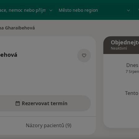
ace, nemoc nebo příjmení
Město nebo region
na Gharaibehová
ěsta
Objednejt
Neaktivní
behová
ích
Dnes
7 Srpen
Tento 
Rezervovat termín
Názory pacientů (9)