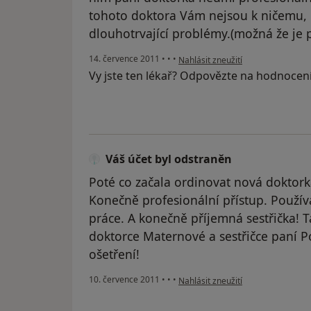
tohoto doktora Vám nejsou k ničemu, k
dlouhotrvající problémy.(možná že je
podle názoru uživatele Pacient
14. července 2011
•
•
•
Nahlásit zneužití
Vy jste ten lékař? Odpovězte na hodnocen
Váš účet byl odstraněn
Poté co začala ordinovat nová doktork
Konečně profesionální přístup. Používá
práce. A konečně příjemná sestřička! 
doktorce Maternové a sestřičce paní P
ošetření!
podle názoru uživatele Váš účet b
10. července 2011
•
•
•
Nahlásit zneužití