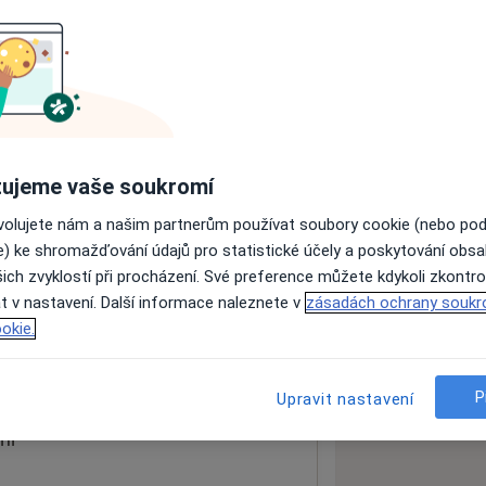
ách nejsou k dispozici
ádné informace o svých službách.
ujeme vaše soukromí
ovolujete nám a našim partnerům používat soubory cookie (nebo po
e) ke shromažďování údajů pro statistické účely a poskytování obs
ich zvyklostí při procházení. Své preference můžete kdykoli zkontro
t v nastavení. Další informace naleznete v
zásadách ochrany soukr
okie.
 mapu
 otevře v nové záložce
P
Upravit nastavení
ní