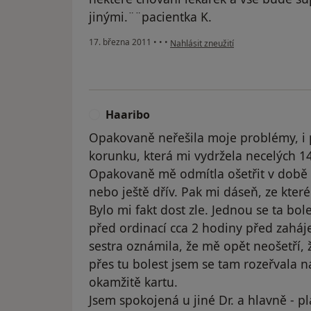
jinými.¨¨pacientka K.
podle názoru uživatele Pacient
17. března 2011
•
•
•
Nahlásit zneužití
Haaribo
H
Opakovaně neřešila moje problémy, i p
korunku, která mi vydržela necelých 14
Opakovaně mě odmítla ošetřit v době bo
nebo ještě dřív. Pak mi dáseň, ze které
Bylo mi fakt dost zle. Jednou se ta bol
před ordinací cca 2 hodiny před zaháj
sestra oznámila, že mě opět neošetří, 
přes tu bolest jsem se tam rozeřvala 
okamžitě kartu.
Jsem spokojená u jiné Dr. a hlavně - pla