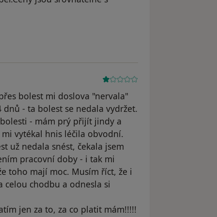
řes bolest mi doslova "nervala"
 dnů - ta bolest se nedala vydržet.
lesti - mám prý přijít jindy a
 mi vytékal hnis léčila obvodní.
est už nedala snést, čekala jsem
ením pracovní doby - i tak mi
že toho mají moc. Musím říct, že i
na celou chodbu a odnesla si
tím jen za to, za co platit mám!!!!!