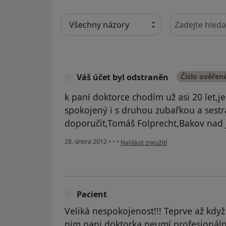
Hledejte v ná
Váš účet byl odstraněn
Číslo ověřen
k paní doktorce chodím už asi 20 let,j
spokojený i s druhou zubařkou a sest
doporučit,Tomáš Folprecht,Bakov nad 
podle názoru uživatele Váš účet byl o
28. února 2012
•
•
•
Nahlásit zneužití
Pacient
Veliká nespokojenost!!! Teprve až když 
nim pani doktorka neumí profesionálně