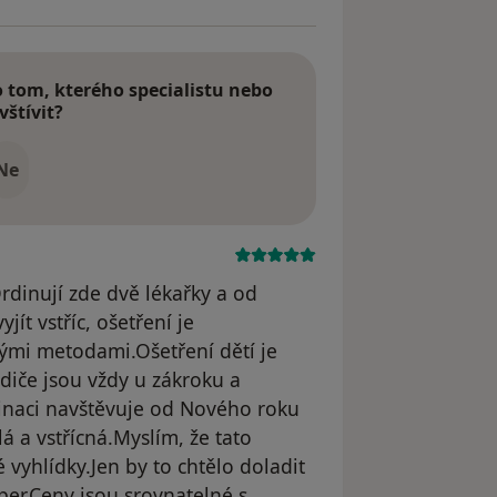
tom, kterého specialistu nebo
vštívit?
Ne
Ordinují zde dvě lékařky a od
ít vstříc, ošetření je
jinými metodami.Ošetření dětí je
diče jsou vždy u zákroku a
dinaci navštěvuje od Nového roku
á a vstřícná.Myslím, že tato
yhlídky.Jen by to chtělo doladit
per.Ceny jsou srovnatelné s