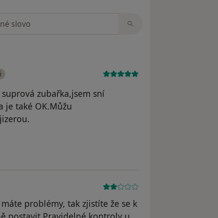
zorech
é
e suprová zubařka,jsem sní
ra je také OK.Můžu
jizerou.
dstraněn
máte problémy, tak zjistíte že se k
 postavit.Pravidelné kontroly u