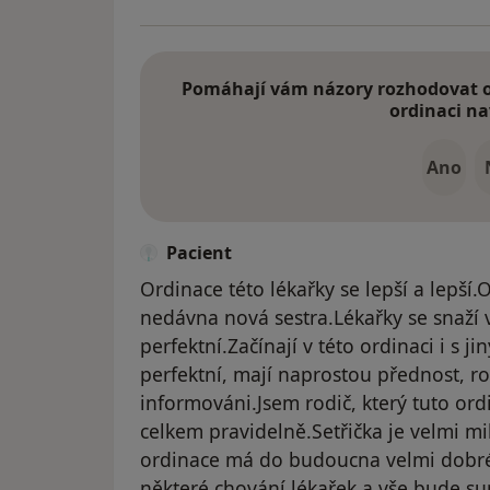
Pomáhají vám názory rozhodovat o 
ordinaci na
Ano
Pacient
Ordinace této lékařky se lepší a lepší.
nedávna nová sestra.Lékařky se snaží vyj
perfektní.Začínají v této ordinaci i s 
perfektní, mají naprostou přednost, ro
informováni.Jsem rodič, který tuto or
celkem pravidelně.Setřička je velmi mil
ordinace má do budoucna velmi dobré v
některé chování lékařek a vše bude su