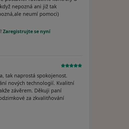
dyž nepozná ani již tak
 pozná,ale neumí pomoci)
í!
Zaregistrujte se nyní
a, tak naprostá spokojenost.
ní nových technologií. Kvalitní
Takže závěrem. Děkuji paní
odzimkové za zkvalitňování
yl odstraněn