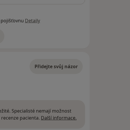
 pojišťovnu
Detaily
adrese
Přidejte svůj názor
žité. Specialisté nemají možnost
Další informace o názor
 recenze pacienta.
Další informace.