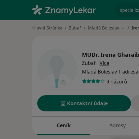
specializ
Hlavní Stránka
Zubař
Mladá Boleslav
Ire
Změna m
MUDr.
Irena Gharai
o specializac
Zubař
·
Více
Mladá Boleslav
1 adresa
9 názorů
Kontaktní údaje
Ceník
Adresy