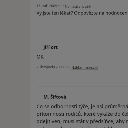
podle názoru uživatele Haaribo
15. září 2009
•
•
•
Nahlásit zneužití
Vy jste ten lékař? Odpovězte na hodnocen
jiří ort
J
OK
podle názoru uživatele jiří ort
2. listopadu 2008
•
•
•
Nahlásit zneužití
M. Šiftová
M
Co se odbornosti týče, je asi průměrná
přítomnosti rodičů, které vykáže do č
odejít ven, musí stát v předsíňce, aby 