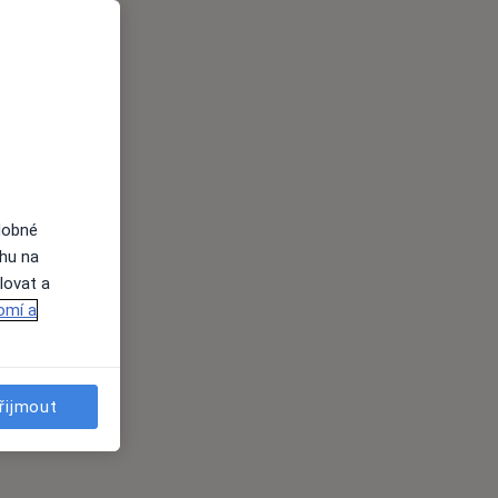
dobné
ahu na
lovat a
omí a
řijmout