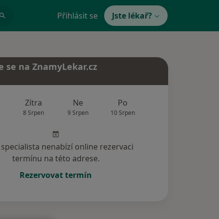
Přihlásit se
Jste lékař?
e se na ZnamyLekar.cz
Zítra
Ne
Po
Út
St
8 Srpen
9 Srpen
10 Srpen
11 Srpen
12 Srp
specialista nenabízí online rezervaci
termínu na této adrese.
Rezervovat termín