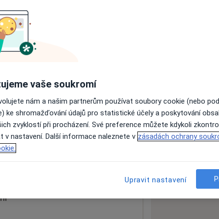
ách nejsou k dispozici
ádné informace o svých službách.
ujeme vaše soukromí
ovolujete nám a našim partnerům používat soubory cookie (nebo po
e) ke shromažďování údajů pro statistické účely a poskytování obs
ich zvyklostí při procházení. Své preference můžete kdykoli zkontro
loga
t v nastavení. Další informace naleznete v
zásadách ochrany soukr
okie.
 mapu
 otevře v nové záložce
P
Upravit nastavení
ní