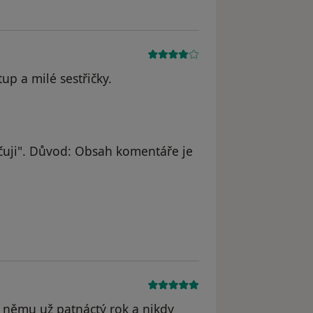
up a milé sestřičky.
uji". Důvod: Obsah komentáře je
 němu už patnáctý rok a nikdy