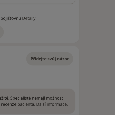
 pojišťovnu
Detaily
adrese
Přidejte svůj názor
žité. Specialisté nemají možnost
Další informace o názor
 recenze pacienta.
Další informace.