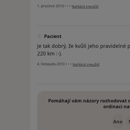
podle názoru uživatele Pacient
1. prosince 2010
•
•
•
Nahlásit zneužití
Pacient
Je tak dobrý, že kvůli jeho pravidelné 
220 km :-).
podle názoru uživatele Pacient
4. listopadu 2010
•
•
•
Nahlásit zneužití
Pomáhají vám názory rozhodovat o 
ordinaci na
Ano