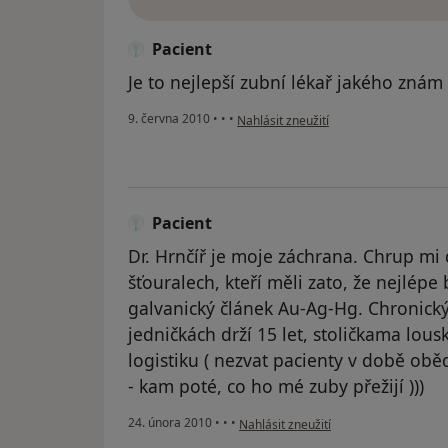
Pacient
Je to nejlepší zubní lékař jakého znám
podle názoru uživatele Pacient
9. června 2010
•
•
•
Nahlásit zneužití
Pacient
Dr. Hrnčíř je moje záchrana. Chrup mi
šťouralech, kteří měli zato, že nejlépe
galvanický článek Au-Ag-Hg. Chronický
jedničkách drží 15 let, stoličkama lous
logistiku ( nezvat pacienty v době oběd
- kam poté, co ho mé zuby přežijí )))
podle názoru uživatele Pacient
24. února 2010
•
•
•
Nahlásit zneužití