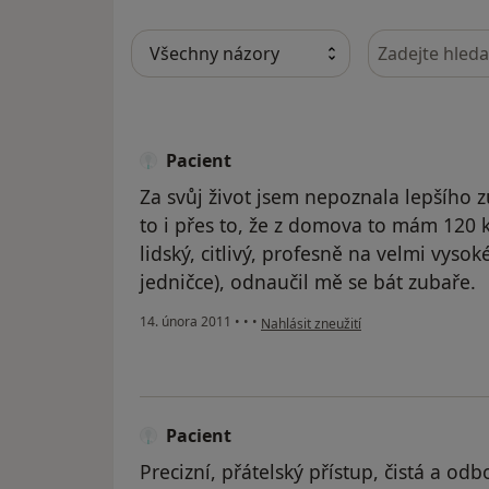
Hledejte v ná
Pacient
Za svůj život jsem nepoznala lepšího z
to i přes to, že z domova to mám 120 
lidský, citlivý, profesně na velmi vysok
jedničce), odnaučil mě se bát zubaře.
podle názoru uživatele Pacient
14. února 2011
•
•
•
Nahlásit zneužití
Pacient
Precizní, přátelský přístup, čistá a od