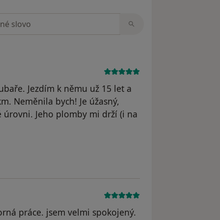
zorech
ubaře. Jezdím k němu už 15 let a
km. Neměnila bych! Je úžasný,
é úrovni. Jeho plomby mi drží (i na
borná práce. jsem velmi spokojený.