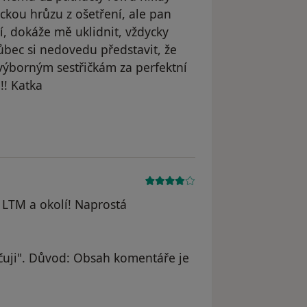
kou hrůzu z ošetření, ale pan
cí, dokáže mě uklidnit, vždycky
vůbec si nedovedu představit, že
výborným sestřičkám za perfektní
!! Katka
 LTM a okolí! Naprostá
uji". Důvod: Obsah komentáře je