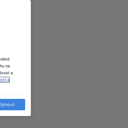
dobné
ahu na
lovat a
omí a
řijmout