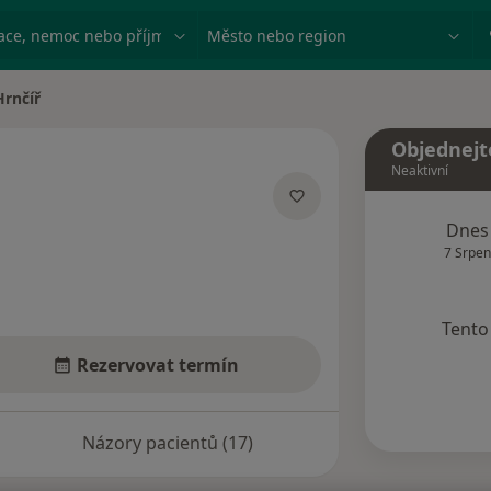
ace, nemoc nebo příjmení
Město nebo region
rnčíř
a
Objednejt
Neaktivní
ích
Dnes
7 Srpen
Tento 
Rezervovat termín
Názory pacientů (17)