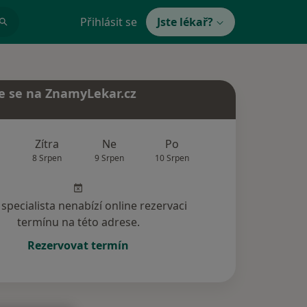
Přihlásit se
Jste lékař?
e se na ZnamyLekar.cz
Zítra
Ne
Po
Út
St
8 Srpen
9 Srpen
10 Srpen
11 Srpen
12 Srp
specialista nenabízí online rezervaci
termínu na této adrese.
Rezervovat termín