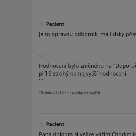
Pacient
Je to opravdu odborník, má lidský příst
```
Hodnocení bylo změněno na "Doporuč
příliš strohý na nejvyšší hodnocení.
```
podle názoru uživatele Pacient
19. ledna 2010
•
•
•
Nahlásit zneužití
Pacient
Pana doktora si velice vážím!Chodím k