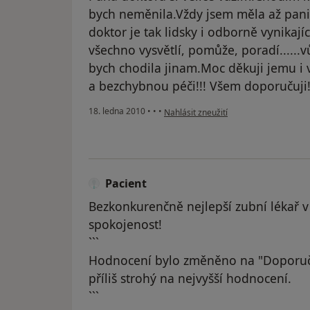
bych neměnila.Vždy jsem měla až panic
doktor je tak lidsky i odborně vynikají
všechno vysvětlí, pomůže, poradí......
bych chodila jinam.Moc děkuji jemu i 
a bezchybnou péči!!! Všem doporučuji!
podle názoru uživatele Pacient
18. ledna 2010
•
•
•
Nahlásit zneužití
Pacient
Bezkonkurenčně nejlepší zubní lékař v
spokojenost!
```
Hodnocení bylo změněno na "Doporuč
příliš strohý na nejvyšší hodnocení.
```