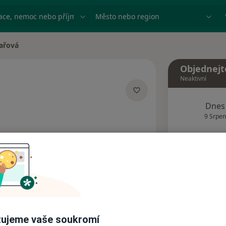
ace, nemoc nebo příjmení
Město nebo region
ařová
Objednejt
Neaktivní
ích
Dnes
9 Srpen
Tento 
Rezervovat termín
Názory pacientů (1)
ujeme vaše soukromí