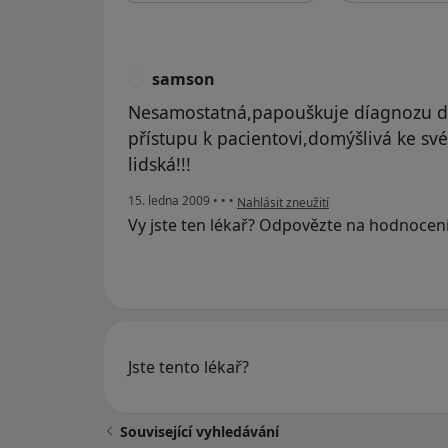
samson
S
Nesamostatná,papouškuje díagnozu dr
přístupu k pacientovi,domýšlivá ke sv
lidská!!!
podle názoru uživatele samson
15. ledna 2009
•
•
•
Nahlásit zneužití
Vy jste ten lékař? Odpovězte na hodnocen
Jste tento lékař?
Související vyhledávání