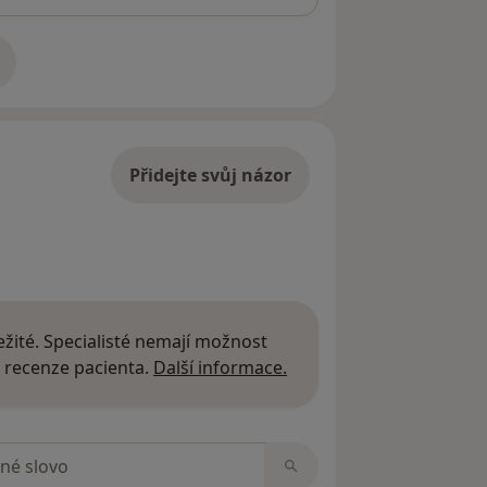
adrese
Přidejte svůj názor
žité. Specialisté nemají možnost
Další informace o názor
 recenze pacienta.
Další informace.
zorech