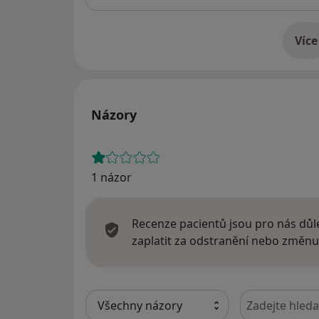
Více
o 
Názory
1 názor
Recenze pacientů jsou pro nás důle
zaplatit za odstranění nebo změnu
Hledejte v ná