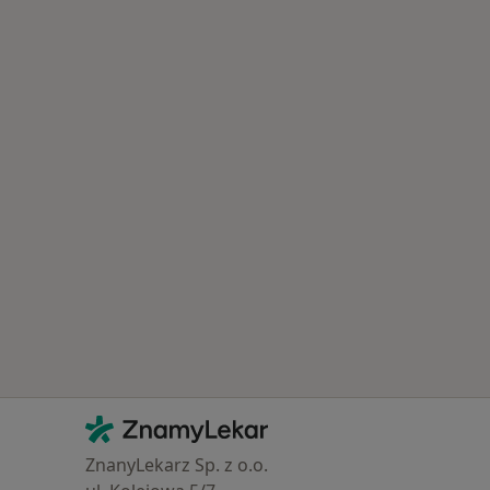
Kontakt
ZnamyLekar - Hlavní stránka
ZnanyLekarz Sp. z o.o.