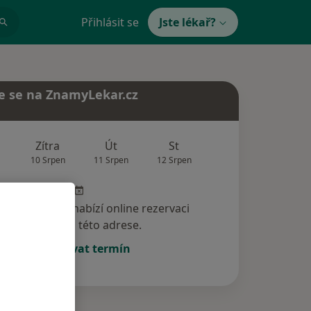
Přihlásit se
Jste lékař?
e se na ZnamyLekar.cz
Zítra
Út
St
Čt
Pá
10 Srpen
11 Srpen
12 Srpen
13 Srpen
14 Srp
specialista nenabízí online rezervaci
termínu na této adrese.
Rezervovat termín