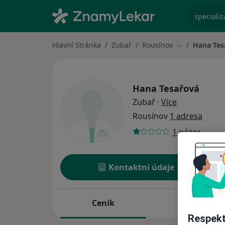
specializ
Hlavní Stránka
Zubař
Rousínov
Hana Tes
Změna města
Hana Tesařová
o specializac
Zubař
·
Více
Rousínov
1 adresa
1 názor
Kontaktní údaje
Ceník
Adresy
Respekt