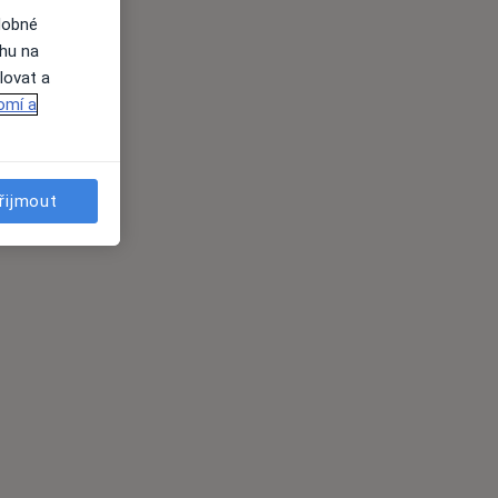
dobné
ahu na
lovat a
omí a
řijmout