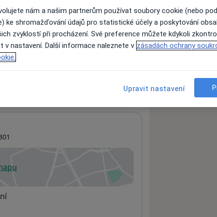
ovolujete nám a našim partnerům používat soubory cookie (nebo po
e) ke shromažďování údajů pro statistické účely a poskytování obs
ich zvyklostí při procházení. Své preference můžete kdykoli zkontro
ách nejsou k dispozici
t v nastavení. Další informace naleznete v
zásadách ochrany soukr
ádné informace o svých službách.
okie.
P
Upravit nastavení
301
 mapu
 otevře v nové záložce
ní