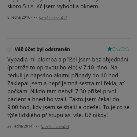
skoro 5 tis. Kč jsem vyhodila oknem.
podle názoru uživatele Váš účet byl odstraněn
8. ledna 2016
•
•
•
Nahlásit zneužití
Váš účet byl odstraněn
Vypadla mi plomba a přišel jsem bez objednání
(protože to opravdu bolelo) v 7:10 ráno. Na
ceduli je napsáno akutní případy do 10 hod.
Zaklepal jsem a nepříjemná sestra mi řekla, ať
počkám. Nikdo tam nebyl! 7:30 přišel první
pacient a hned ho vzali. Takto jsem čekal do
9:00 hod, kdy jsem se sbalil a odešel. To je co se
týče lidského přístupu asi vše. Už nikdy!
podle názoru uživatele Váš účet byl odstraněn
29. ledna 2014
•
•
•
Nahlásit zneužití