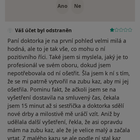
Ano
Ne
Váš účet byl odstraněn
Paní doktorka je na první pohled velmi milá a
hodná, ale to je tak vše, co mohu o ní
pozitivního říci. Také jsem si myslela, jaký je to
profesionál ve svém oboru, dokud jsem
nepotřebovala od ní ošetřit. Šla jsem k ní s tím,
že se mi patrně vytvořil na zubu kaz, aby mi jej
ošetřila. Pominu fakt, že ačkoli jsem se na
vyšetření dostavila na smluvený čas, čekala
jsem 15 minut až si sestřička a doktorka sdělí
nové drby a milostivě mě uráčí vzít. Aniž by
udělala další vyšetření, řekla, že asi opravdu
mám na zubu kaz, ale že je velice malý a začala
vrtat. Z malého kazu se ale podle ní stal kaz