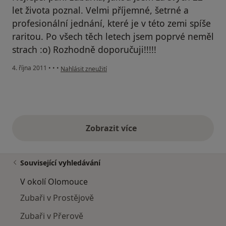
let života poznal. Velmi příjemné, šetrné a
profesionální jednání, které je v této zemi spíše
raritou. Po všech těch letech jsem poprvé neměl
strach :o) Rozhodně doporučuji!!!!!
podle názoru uživatele Váš účet byl odstraněn
4. října 2011
•
•
•
Nahlásit zneužití
Zobrazit více
výše uvedené názory
Související vyhledávání
V okolí Olomouce
Zubaři v Prostějově
Zubaři v Přerově