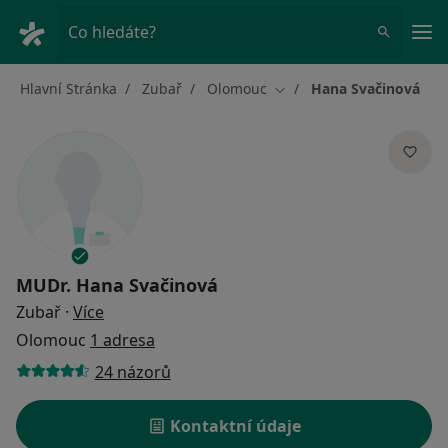
Hla
Co hledáte?
Hlavní Stránka
Zubař
Olomouc
Hana Svačinová
Změna města
MUDr.
Hana Svačinová
o specializacích
Zubař
·
Více
Olomouc
1 adresa
24 názorů
Kontaktní údaje