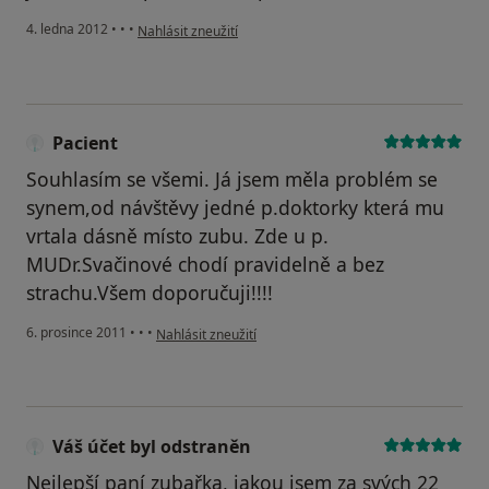
podle názoru uživatele Váš účet byl odstraněn
4. ledna 2012
•
•
•
Nahlásit zneužití
Pacient
Souhlasím se všemi. Já jsem měla problém se
synem,od návštěvy jedné p.doktorky která mu
vrtala dásně místo zubu. Zde u p.
MUDr.Svačinové chodí pravidelně a bez
strachu.Všem doporučuji!!!!
podle názoru uživatele Pacient
6. prosince 2011
•
•
•
Nahlásit zneužití
Váš účet byl odstraněn
Nejlepší paní zubařka, jakou jsem za svých 22