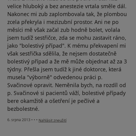
velice hluboký a bez anestezie vrtala směle dál.
Nakonec mi zub zaplombovala tak, že plombou
zcela překryla i mezizubní prostor. Ani ne po
měsíci mě však začal zub hodně bolet, volala
jsem tudíž sestřičce, zda se mohu zastavit ráno,
jako "bolestivý případ". K mému překvapení mi
však sestřička sdělila, že nejsem dostatečně
bolestivý případ a že mě může objednat až za 3
týdny. Přešla jsem tudíž k jiné doktorce, která
musela "výborně" odvedenou práci p.
Svačinové opravit. Neměnila bych, na rozdíl od
p. Svačinové si pacientů váží, bolestivé případy
bere okamžitě a ošetření je pečlivé a
bezbolestné.
podle názoru uživatele Váš účet byl odstraněn
6. srpna 2013
•
•
•
Nahlásit zneužití