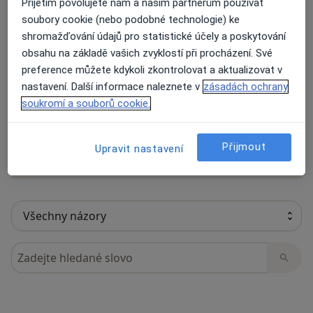
Přijetím povolujete nám a našim partnerům používat
soubory cookie (nebo podobné technologie) ke
shromažďování údajů pro statistické účely a poskytování
obsahu na základě vašich zvyklostí při procházení. Své
24 názorů
preference můžete kdykoli zkontrolovat a aktualizovat v
nastavení. Další informace naleznete v
zásadách ochrany
Recenze pacientů jsou pro nás důležité.
soukromí a souborů cookie.
Specialisté nemají možnost zaplatit za
odstranění nebo změnu recenze pacienta.
Přijmout
Upravit nastavení
Další informace o názorech
Další informace.
Hledejte v názorech