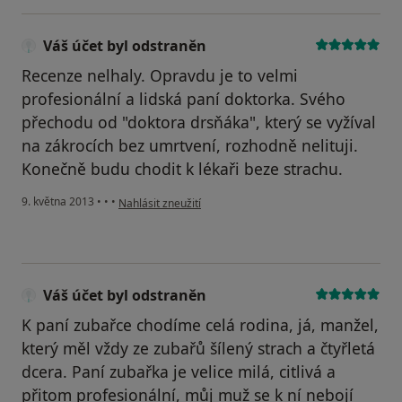
Váš účet byl odstraněn
Recenze nelhaly. Opravdu je to velmi
profesionální a lidská paní doktorka. Svého
přechodu od "doktora drsňáka", který se vyžíval
na zákrocích bez umrtvení, rozhodně nelituji.
Konečně budu chodit k lékaři beze strachu.
podle názoru uživatele Váš účet byl odstraněn
9. května 2013
•
•
•
Nahlásit zneužití
Váš účet byl odstraněn
K paní zubařce chodíme celá rodina, já, manžel,
který měl vždy ze zubařů šílený strach a čtyřletá
dcera. Paní zubařka je velice milá, citlivá a
přitom profesionální, můj muž se k ní nebojí