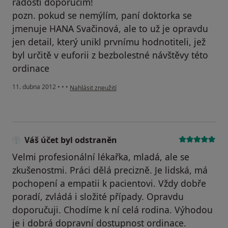
radostí doporučím!
pozn. pokud se nemýlím, paní doktorka se
jmenuje HANA Svačinová, ale to už je opravdu
jen detail, který unikl prvnímu hodnotiteli, jež
byl určitě v euforii z bezbolestné návštěvy této
ordinace
podle názoru uživatele Váš účet byl odstraněn
11. dubna 2012
•
•
•
Nahlásit zneužití
Váš účet byl odstraněn
Velmi profesionální lékařka, mladá, ale se
zkušenostmi. Práci dělá precizně. Je lidská, má
pochopení a empatii k pacientovi. Vždy dobře
poradí, zvládá i složité případy. Opravdu
doporučuji. Chodíme k ní celá rodina. Výhodou
je i dobrá dopravní dostupnost ordinace.