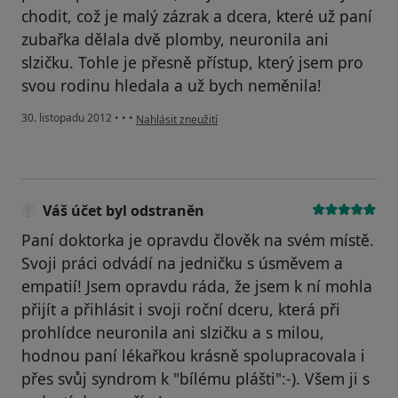
chodit, což je malý zázrak a dcera, které už paní
zubařka dělala dvě plomby, neuronila ani
slzičku. Tohle je přesně přístup, který jsem pro
svou rodinu hledala a už bych neměnila!
podle názoru uživatele Váš účet byl odstraněn
30. listopadu 2012
•
•
•
Nahlásit zneužití
Váš účet byl odstraněn
Paní doktorka je opravdu člověk na svém místě.
Svoji práci odvádí na jedničku s úsměvem a
empatií! Jsem opravdu ráda, že jsem k ní mohla
přijít a přihlásit i svoji roční dceru, která při
prohlídce neuronila ani slzičku a s milou,
hodnou paní lékařkou krásně spolupracovala i
přes svůj syndrom k "bílému plášti":-). Všem ji s