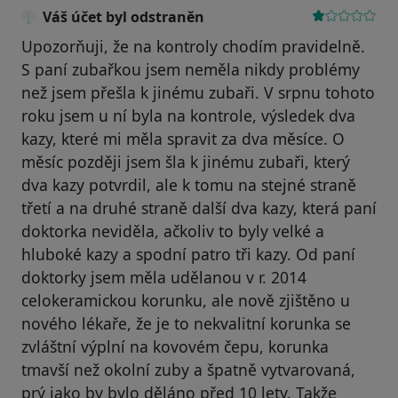
Váš účet byl odstraněn
Upozorňuji, že na kontroly chodím pravidelně.
S paní zubařkou jsem neměla nikdy problémy
než jsem přešla k jinému zubaři. V srpnu tohoto
roku jsem u ní byla na kontrole, výsledek dva
kazy, které mi měla spravit za dva měsíce. O
měsíc později jsem šla k jinému zubaři, který
dva kazy potvrdil, ale k tomu na stejné straně
třetí a na druhé straně další dva kazy, která paní
doktorka neviděla, ačkoliv to byly velké a
hluboké kazy a spodní patro tři kazy. Od paní
doktorky jsem měla udělanou v r. 2014
celokeramickou korunku, ale nově zjištěno u
nového lékaře, že je to nekvalitní korunka se
zvláštní výplní na kovovém čepu, korunka
tmavší než okolní zuby a špatně vytvarovaná,
prý jako by bylo děláno před 10 lety. Takže