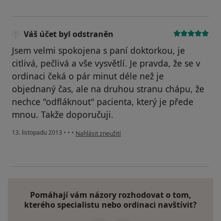
Váš účet byl odstraněn
Jsem velmi spokojena s paní doktorkou, je
citlivá, pečlivá a vše vysvětlí. Je pravda, že se v
ordinaci čeká o pár minut déle než je
objednaný čas, ale na druhou stranu chápu, že
nechce "odfláknout" pacienta, který je přede
mnou. Takže doporučuji.
podle názoru uživatele Váš účet byl odstraněn
13. listopadu 2013
•
•
•
Nahlásit zneužití
Pomáhají vám názory rozhodovat o tom,
kterého specialistu nebo ordinaci navštívit?