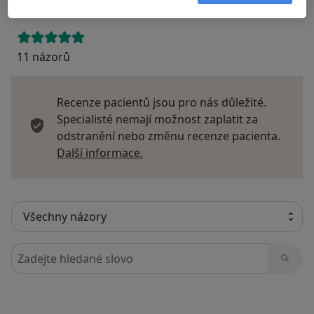
11 názorů
Recenze pacientů jsou pro nás důležité.
Specialisté nemají možnost zaplatit za
odstranění nebo změnu recenze pacienta.
Další informace o názorech
Další informace.
Hledejte v názorech