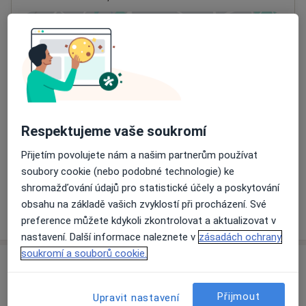
Přiblížit mapu
se otevře v nové záložce
Dostupnost
Na této adrese online kalendář není aktivní
Co mám v takové situaci udělat?
Respektujeme vaše soukromí
Způsoby platby (soukromé návštěvy)
Přijetím povolujete nám a našim partnerům používat
Na teto adrese lékař přijímá pacienty na pojišťovnu
soubory cookie (nebo podobné technologie) ke
Detaily
shromažďování údajů pro statistické účely a poskytování
obsahu na základě vašich zvyklostí při procházení. Své
Více
o adrese
preference můžete kdykoli zkontrolovat a aktualizovat v
nastavení. Další informace naleznete v
zásadách ochrany
soukromí a souborů cookie.
Názory
Přijmout
Upravit nastavení
Přidejte svůj názor