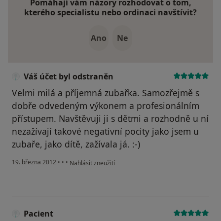
Pomáhají vám názory rozhodovat o tom,
kterého specialistu nebo ordinaci navštívit?
Ano
Ne
Váš účet byl odstraněn
Velmi milá a příjemná zubařka. Samozřejmě s
dobře odvedeným výkonem a profesionálním
přístupem. Navštěvuji ji s dětmi a rozhodně u ní
nezažívají takové negativní pocity jako jsem u
zubaře, jako dítě, zažívala já. :-)
podle názoru uživatele Váš účet byl odstraněn
19. března 2012
•
•
•
Nahlásit zneužití
Pacient