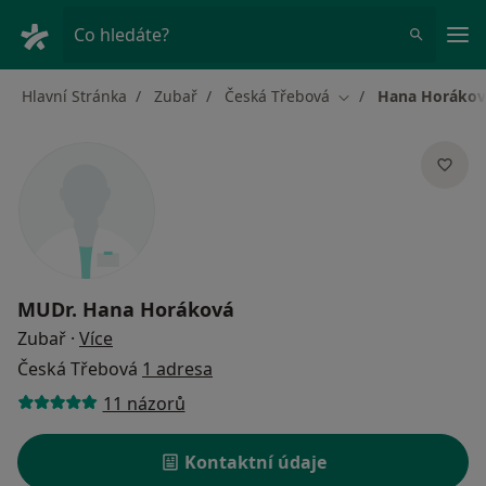
Hla
Co hledáte?
Hlavní Stránka
Zubař
Česká Třebová
Hana Horákov
Změna města
MUDr.
Hana Horáková
o specializacích
Zubař
·
Více
Česká Třebová
1 adresa
11 názorů
Kontaktní údaje