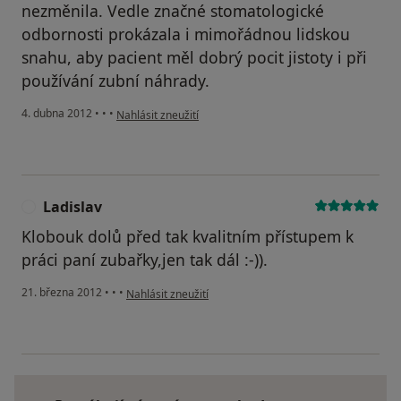
nezměnila. Vedle značné stomatologické
odbornosti prokázala i mimořádnou lidskou
snahu, aby pacient měl dobrý pocit jistoty i při
používání zubní náhrady.
podle názoru uživatele Váš účet byl odstraněn
4. dubna 2012
•
•
•
Nahlásit zneužití
Ladislav
L
Klobouk dolů před tak kvalitním přístupem k
práci paní zubařky,jen tak dál :-)).
podle názoru uživatele Ladislav
21. března 2012
•
•
•
Nahlásit zneužití