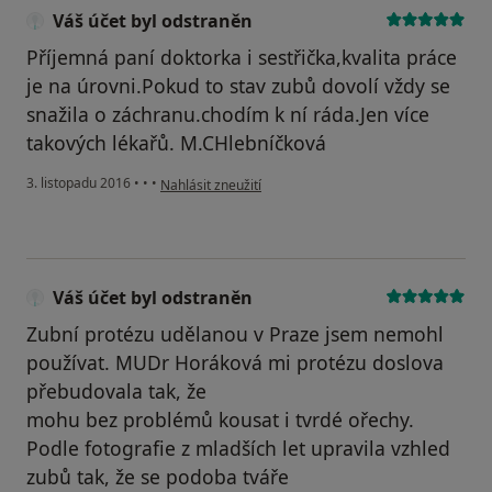
Váš účet byl odstraněn
Příjemná paní doktorka i sestřička,kvalita práce
je na úrovni.Pokud to stav zubů dovolí vždy se
snažila o záchranu.chodím k ní ráda.Jen více
takových lékařů. M.CHlebníčková
podle názoru uživatele Váš účet byl odstraněn
3. listopadu 2016
•
•
•
Nahlásit zneužití
Váš účet byl odstraněn
Zubní protézu udělanou v Praze jsem nemohl
používat. MUDr Horáková mi protézu doslova
přebudovala tak, že
mohu bez problémů kousat i tvrdé ořechy.
Podle fotografie z mladších let upravila vzhled
zubů tak, že se podoba tváře