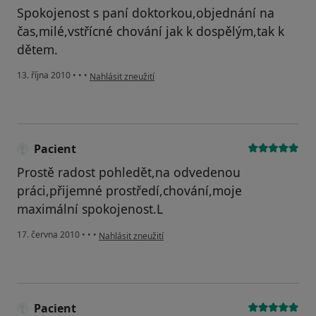
Spokojenost s paní doktorkou,objednání na
čas,milé,vstřícné chování jak k dospělým,tak k
dětem.
podle názoru uživatele Pacient
13. října 2010
•
•
•
Nahlásit zneužití
Pacient
Prostě radost pohledět,na odvedenou
práci,přijemné prostředí,chování,moje
maximální spokojenost.L
podle názoru uživatele Pacient
17. června 2010
•
•
•
Nahlásit zneužití
Pacient