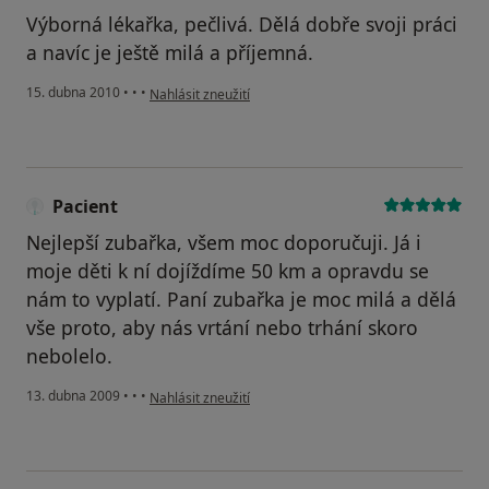
Výborná lékařka, pečlivá. Dělá dobře svoji práci
a navíc je ještě milá a příjemná.
podle názoru uživatele Pacient
15. dubna 2010
•
•
•
Nahlásit zneužití
Pacient
Nejlepší zubařka, všem moc doporučuji. Já i
moje děti k ní dojíždíme 50 km a opravdu se
nám to vyplatí. Paní zubařka je moc milá a dělá
vše proto, aby nás vrtání nebo trhání skoro
nebolelo.
podle názoru uživatele Pacient
13. dubna 2009
•
•
•
Nahlásit zneužití