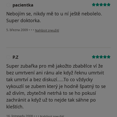
pacientka
P
Nebojím se, nikdy mě to u ní ještě nebolelo.
Super doktorka.
podle názoru uživatele pacientka
5. března 2009
•
•
•
Nahlásit zneužití
P.Z
P
Super zubařka pro mě jakožto zbabělce ví že
bez umrtvení ani ránu ale když řeknu umrtvit
tak umrtví a bez diskuzí.....To co vždycky
vykouzlí se zubem který je hodně špatný to se
až divím, zbytečně netrhá to se ho pokusí
zachránit a když už to nejde tak sáhne po
kleštích.
podle názoru uživatele P.Z
16. listopadu 2008
•
•
•
Nahlásit zneužití