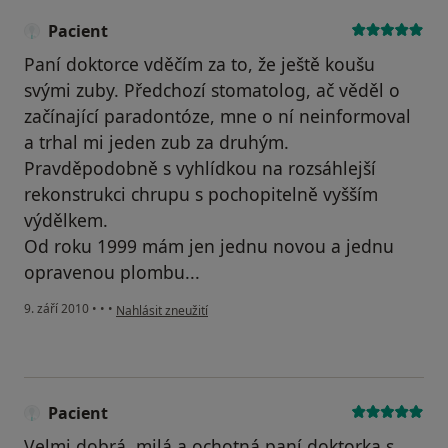
Pacient
Paní doktorce vděčím za to, že ještě koušu
svými zuby. Předchozí stomatolog, ač věděl o
začínající paradontóze, mne o ní neinformoval
a trhal mi jeden zub za druhým.
Pravděpodobně s vyhlídkou na rozsáhlejší
rekonstrukci chrupu s pochopitelně vyšším
výdělkem.
Od roku 1999 mám jen jednu novou a jednu
opravenou plombu...
podle názoru uživatele Pacient
9. září 2010
•
•
•
Nahlásit zneužití
Pacient
Velmi dobrá, milá a ochotná paní doktorka s