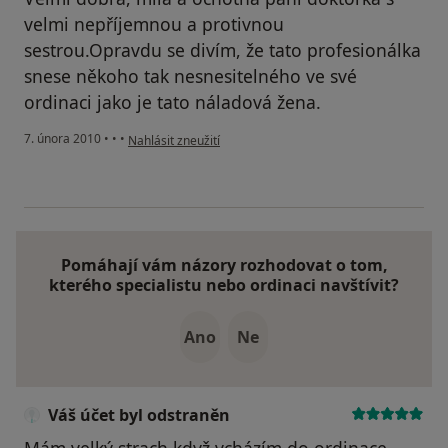
velmi nepříjemnou a protivnou
sestrou.Opravdu se divím, že tato profesionálka
snese někoho tak nesnesitelného ve své
ordinaci jako je tato náladová žena.
podle názoru uživatele Pacient
7. února 2010
•
•
•
Nahlásit zneužití
Pomáhají vám názory rozhodovat o tom,
kterého specialistu nebo ordinaci navštívit?
Ano
Ne
Váš účet byl odstraněn