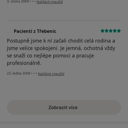
podle názoru uživatele Zdenka N.
3. února 2009
•
•
•
Nahlásit zneužití
Pacienti z Třebenic
P
Postupně jsme k ní začali chodit celá rodina a
jsme velice spokojeni. Je jemná, ochotná vždy
se snaží co nejlépe pomoci a pracuje
profesionálně.
podle názoru uživatele Pacienti z Třebenic
23. ledna 2009
•
•
•
Nahlásit zneužití
Zobrazit více
výše uvedené názory