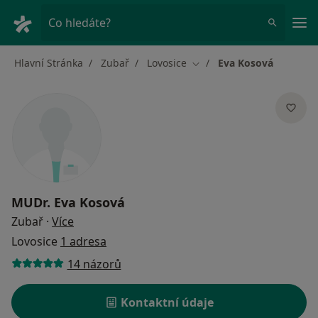
Hla
Co hledáte?
Hlavní Stránka
Zubař
Lovosice
Eva Kosová
Změna města
MUDr.
Eva Kosová
o specializacích
Zubař
·
Více
Lovosice
1 adresa
14 názorů
Kontaktní údaje