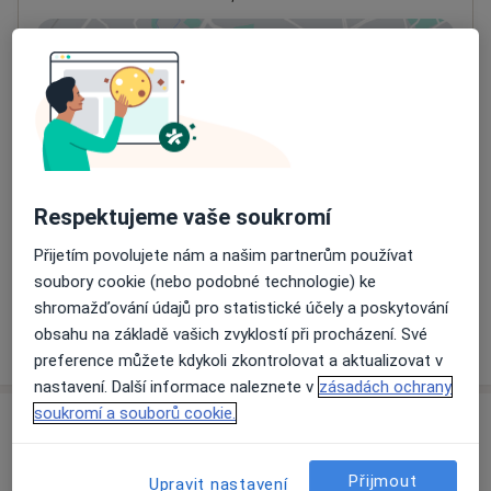
Přiblížit mapu
se otevře v nové záložce
Dostupnost
Na této adrese online kalendář není aktivní
Co mám v takové situaci udělat?
Respektujeme vaše soukromí
Způsoby platby (soukromé návštěvy)
Na teto adrese lékař přijímá pacienty na pojišťovnu
Přijetím povolujete nám a našim partnerům používat
Detaily
soubory cookie (nebo podobné technologie) ke
shromažďování údajů pro statistické účely a poskytování
obsahu na základě vašich zvyklostí při procházení. Své
Více
o adrese
preference můžete kdykoli zkontrolovat a aktualizovat v
nastavení. Další informace naleznete v
zásadách ochrany
soukromí a souborů cookie.
Názory
Přijmout
Přidejte svůj názor
Upravit nastavení