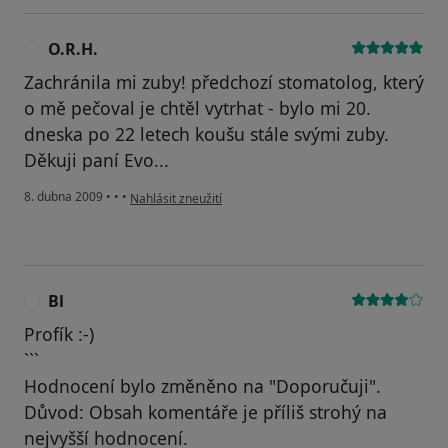
O.R.H.
O
Zachránila mi zuby! předchozí stomatolog, který
o mě pečoval je chtěl vytrhat - bylo mi 20.
dneska po 22 letech koušu stále svými zuby.
Děkuji paní Evo...
podle názoru uživatele O.R.H.
8. dubna 2009
•
•
•
Nahlásit zneužití
Bl
B
Profík :-)
```
Hodnocení bylo změněno na "Doporučuji".
Důvod: Obsah komentáře je příliš strohý na
nejvyšší hodnocení.