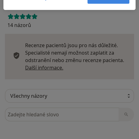
14 názorů
Recenze pacientů jsou pro nás důležité.
Specialisté nemají možnost zaplatit za
odstranění nebo změnu recenze pacienta.
Další informace o názorech
Další informace.
Hledejte v názorech