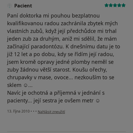
Pacient
Paní doktorka mi pouhou bezplatnou
kvalifikovanou radou zachránila zbytek mých
vlastních zubů, když její předchůdce mi trhal
jeden zub za druhým, aniž mi sdělil, že mám
začínající paradontózu. K dnešnímu datu je to
již 12 let a po dobu, kdy se řídím její radou,
jsem kromě opravy jedné plomby neměl se
zuby žádnou větší starost. Koušu ořechy,
chrupavky v mase, ovoce... nezkouším to se
sklem ☺...
Navíc je ochotná a příjemná v jednání s
pacienty... její sestra je ovšem metr ☺
podle názoru uživatele Pacient
13. října 2010
•
•
•
Nahlásit zneužití