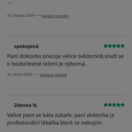
```
podle názoru uživatele Bl
16. března 2009
•
•
•
Nahlásit zneužití
spokojená
S
Paní doktorka pracuje velice svědomitě,snaží se
o bezbolestné léčení.Je výborná.
podle názoru uživatele spokojená
23. února 2009
•
•
•
Nahlásit zneužití
Zdenka N.
Z
Velice jsem se bála zubaře, paní doktorka je
profesionální lékařka které se nebojím.