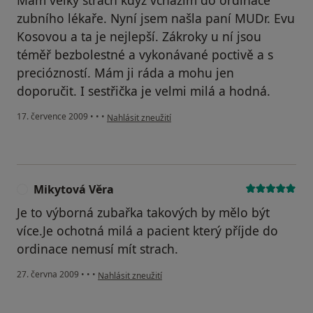
Mám velký strach když vcházím do ordinace
zubního lékaře. Nyní jsem našla paní MUDr. Evu
Kosovou a ta je nejlepší. Zákroky u ní jsou
téměř bezbolestné a vykonávané poctivě a s
preciózností. Mám ji ráda a mohu jen
doporučit. I sestřička je velmi milá a hodná.
podle názoru uživatele Váš účet byl odstraněn
17. července 2009
•
•
•
Nahlásit zneužití
Mikytová Věra
M
Je to výborná zubařka takových by mělo být
více.Je ochotná milá a pacient který příjde do
ordinace nemusí mít strach.
podle názoru uživatele Mikytová Věra
27. června 2009
•
•
•
Nahlásit zneužití