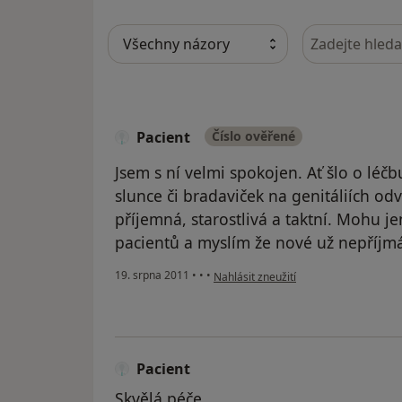
Hledejte v ná
Pacient
Číslo ověřené
Jsem s ní velmi spokojen. Ať šlo o léčb
slunce či bradaviček na genitáliích od
příjemná, starostlivá a taktní. Mohu 
pacientů a myslím že nové už nepříjm
podle názoru uživatele Pacient
19. srpna 2011
•
•
•
Nahlásit zneužití
Pacient
Skvělá péče