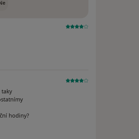
Ne
 taky
ostatnímy
ční hodiny?