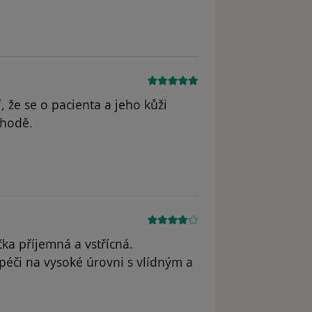
dstraněn
, že se o pacienta a jeho kůži
áhodě.
čka příjemná a vstřícná.
éči na vysoké úrovni s vlídným a