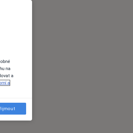
dobné
ahu na
lovat a
omí a
řijmout