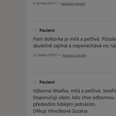
podle názoru uživatele Váš účet byl o
6. června 2010
•
•
•
Nahlásit zneužití
Pacient
Paní doktorka je milá a pečlivá. Působí
skutečně zajímá a neponechává nic n
podle názoru uživatele Pacient
23. dubna 2010
•
•
•
Nahlásit zneužití
Pacient
Výborná lékařka, milá a pečlivá. Sestři
Doporučuji všem, kdo chce odbornou p
především lidským jednáním.
Děkuji Hloušková Zuzana