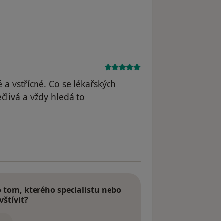
é a vstřícné. Co se lékařských
člivá a vždy hledá to
dstraněn
tom, kterého specialistu nebo
vštívit?