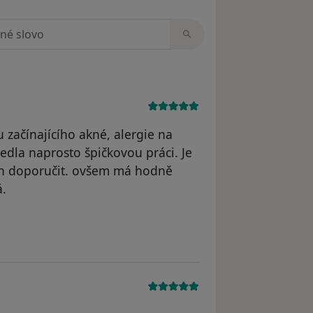
zorech
u začínajícího akné, alergie na
vedla naprosto špičkovou práci. Je
jen doporučit. ovšem má hodně
á.