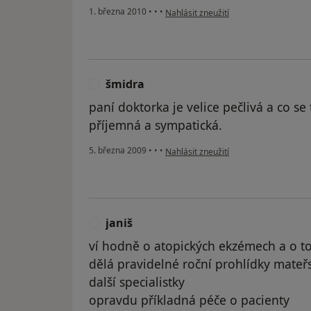
podle názoru uživatele Pacient
1. března 2010
•
•
•
Nahlásit zneužití
šmidra
Š
paní doktorka je velice pečlivá a co se 
příjemná a sympatická.
podle názoru uživatele šmidra
5. března 2009
•
•
•
Nahlásit zneužití
janiš
J
ví hodně o atopických ekzémech a o to
dělá pravidelné roční prohlídky mate
další specialistky
opravdu příkladná péče o pacienty