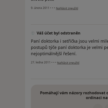
podle názoru uživatele Pacient
9. února 2011
•
•
•
Nahlásit zneužití
Váš účet byl odstraněn
Paní doktorka i setřička jsou velmi mil
postupů týče paní doktorka je velmi pe
nejoptimálnější řešení.
podle názoru uživatele Váš účet byl o
27. ledna 2011
•
•
•
Nahlásit zneužití
Pomáhají vám názory rozhodovat o 
ordinaci na