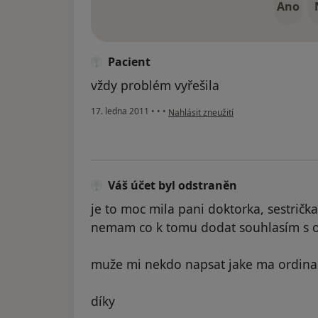
Ano
Pacient
vždy problém vyřešila
podle názoru uživatele Pacient
17. ledna 2011
•
•
•
Nahlásit zneužití
Váš účet byl odstraněn
je to moc mila pani doktorka, sestrička
nemam co k tomu dodat souhlasím s 
muže mi nekdo napsat jake ma ordina
díky