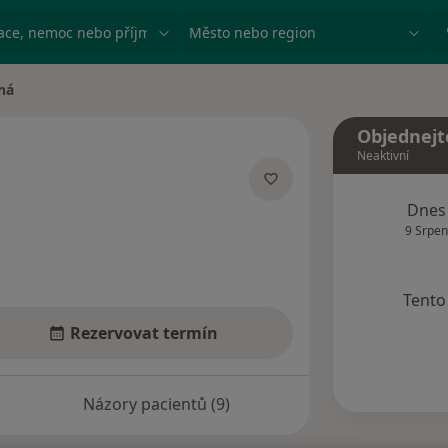
ace, nemoc nebo příjmení
Město nebo region
ná
a
Objednejt
Neaktivní
ializacích
Dnes
9 Srpen
Tento 
Rezervovat termín
Názory pacientů (9)