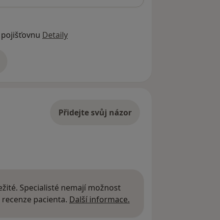
 pojišťovnu
Detaily
adrese
Přidejte svůj názor
žité. Specialisté nemají možnost
Další informace o názor
 recenze pacienta.
Další informace.