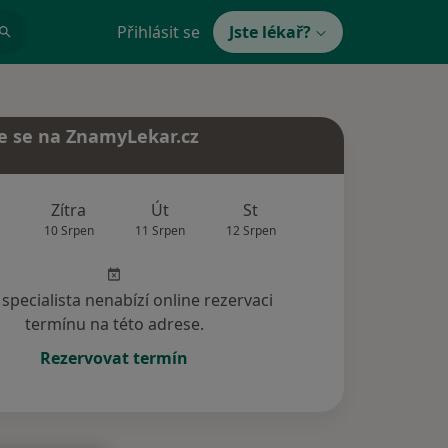
Přihlásit se
Jste lékař?
e se na ZnamyLekar.cz
Zítra
Út
St
Čt
Pá
10 Srpen
11 Srpen
12 Srpen
13 Srpen
14 Srp
specialista nenabízí online rezervaci
termínu na této adrese.
Rezervovat termín