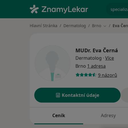
specializ
Hlavní Stránka
Dermatolog
Brno
Eva Čer
Změna měst
MUDr.
Eva Černá
o spec
Dermatolog
·
Více
Brno
1 adresa
9 názorů
Kontaktní údaje
Ceník
Adresy