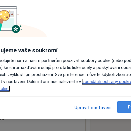
ách nejsou k dispozici
ádné informace o svých službách.
ujeme vaše soukromí
ovolujete nám a našim partnerům používat soubory cookie (nebo po
e) ke shromažďování údajů pro statistické účely a poskytování obs
ich zvyklostí při procházení. Své preference můžete kdykoli zkontro
t v nastavení. Další informace naleznete v
zásadách ochrany soukr
okie.
 mapu
 otevře v nové záložce
P
Upravit nastavení
ní