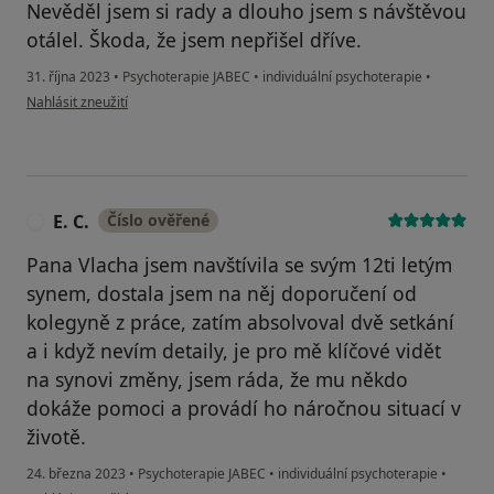
Nevěděl jsem si rady a dlouho jsem s návštěvou
otálel. Škoda, že jsem nepřišel dříve.
31. října 2023
•
Psychoterapie JABEC
•
individuální psychoterapie
•
podle názoru uživatele L. K.
Nahlásit zneužití
E. C.
Číslo ověřené
E
Pana Vlacha jsem navštívila se svým 12ti letým
synem, dostala jsem na něj doporučení od
kolegyně z práce, zatím absolvoval dvě setkání
a i když nevím detaily, je pro mě klíčové vidět
na synovi změny, jsem ráda, že mu někdo
dokáže pomoci a provádí ho náročnou situací v
životě.
24. března 2023
•
Psychoterapie JABEC
•
individuální psychoterapie
•
podle názoru uživatele E. C.