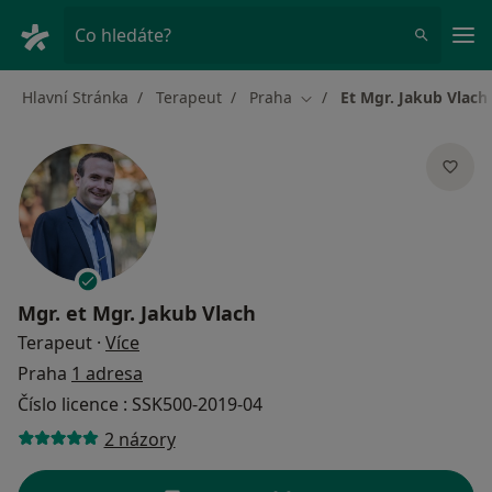
Hla
Co hledáte?
Hlavní Stránka
Terapeut
Praha
Et Mgr. Jakub Vlach
Změna města
Mgr.
et Mgr. Jakub Vlach
o specializacích
Terapeut
·
Více
Praha
1 adresa
Číslo licence : SSK500-2019-04
2 názory