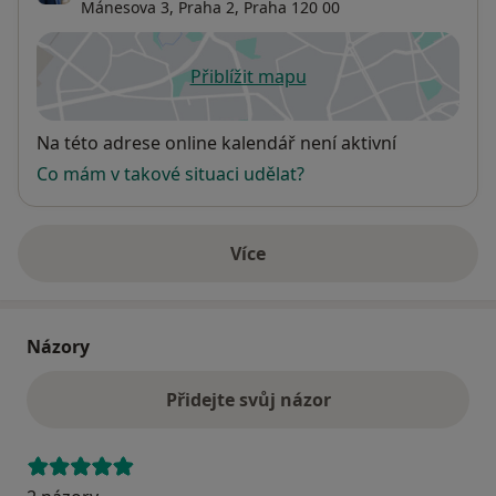
Mánesova 3,
Praha 2
,
Praha
120 00
Přiblížit mapu
se otevře v nové záložce
Dostupnost
Na této adrese online kalendář není aktivní
Co mám v takové situaci udělat?
Více
o adrese
Názory
Přidejte svůj názor