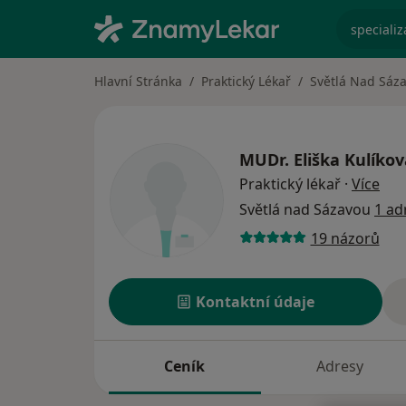
specializ
Hlavní Stránka
Praktický Lékař
Světlá Nad Sáz
MUDr.
Eliška Kulíko
o sp
Praktický lékař
·
Více
Světlá nad Sázavou
1 ad
19 názorů
Kontaktní údaje
Ceník
Adresy