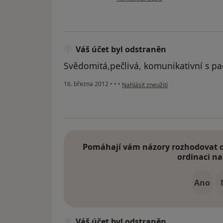
Váš účet byl odstraněn
Svědomitá,pečlivá, komunikativní s pa
podle názoru uživatele Váš účet byl 
16. března 2012
•
•
•
Nahlásit zneužití
Pomáhají vám názory rozhodovat o 
ordinaci na
Ano
Váš účet byl odstraněn