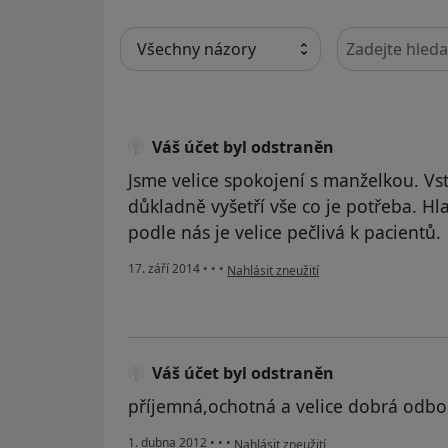
Hledejte v ná
Váš účet byl odstraněn
Jsme velice spokojení s manželkou. Vs
důkladně vyšetří vše co je potřeba. Hl
podle nás je velice pečlivá k pacientů.
podle názoru uživatele Váš účet byl ods
17. září 2014
•
•
•
Nahlásit zneužití
Váš účet byl odstraněn
příjemná,ochotná a velice dobrá odbor
podle názoru uživatele Váš účet byl o
1. dubna 2012
•
•
•
Nahlásit zneužití