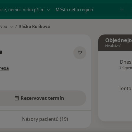
ace, nemoc nebo příjmení
Město nebo region
avou
Eliška Kulíková
Změna města
Objednejt
Neaktivní
vá
ecializacích
Dnes
resa
7 Srpen
Tento 
Rezervovat termín
Názory pacientů (19)