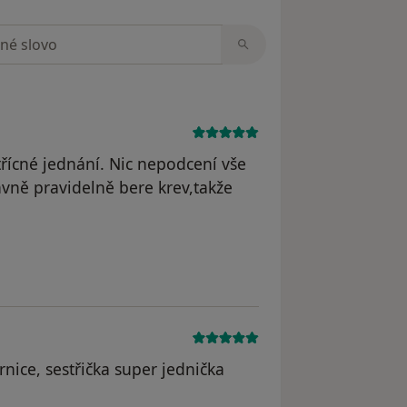
zorech
třícné jednání. Nic nepodcení vše
avně pravidelně bere krev,takže
traněn
nice, sestřička super jednička
dstraněn