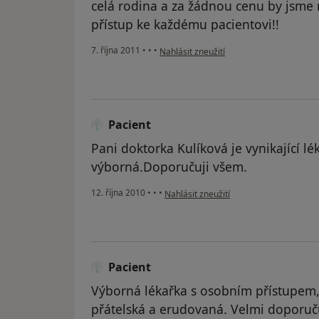
celá rodina a za žádnou cenu by jsme 
přístup ke každému pacientovi!!
podle názoru uživatele Pacient
7. října 2011
•
•
•
Nahlásit zneužití
Pacient
Pani doktorka Kulíková je vynikající lék
výborná.Doporučuji všem.
podle názoru uživatele Pacient
12. října 2010
•
•
•
Nahlásit zneužití
Pacient
Výborná lékařka s osobním přístupem, 
přátelská a erudovaná. Velmi doporuču