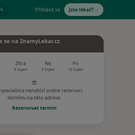
Přihlásit se
Jste lékař?
e se na ZnamyLekar.cz
Zítra
Ne
Po
Út
St
8 Srpen
9 Srpen
10 Srpen
11 Srpen
12 Srp
specialista nenabízí online rezervaci
termínu na této adrese.
Rezervovat termín