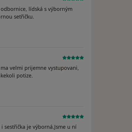
 odbornice, lídská s výborným
rnou setřičku.
straněn
, ma velmi prijemne vystupovani,
kekoli potize.
 i sestřička je výborná.Jsme u ní