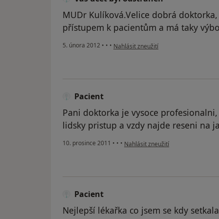
MUDr Kulíková.Velice dobrá doktorka,
přístupem k pacientům a má taky výbo
podle názoru uživatele Váš účet byl od
5. února 2012
•
•
•
Nahlásit zneužití
Pacient
Pani doktorka je vysoce profesionalni
lidsky pristup a vzdy najde reseni na ja
podle názoru uživatele Pacient
10. prosince 2011
•
•
•
Nahlásit zneužití
Pacient
Nejlepší lékařka co jsem se kdy setkala