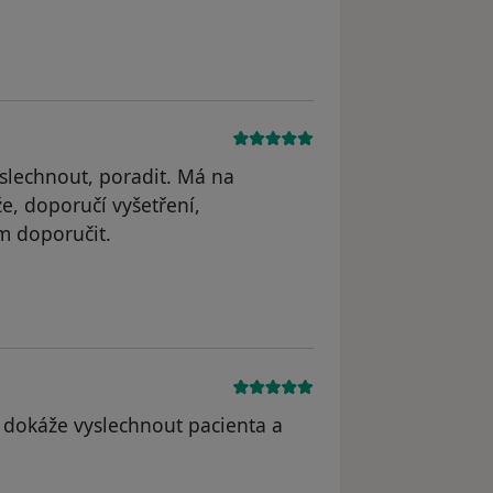
yslechnout, poradit. Má na
že, doporučí vyšetření,
m doporučit.
yl odstraněn
a dokáže vyslechnout pacienta a