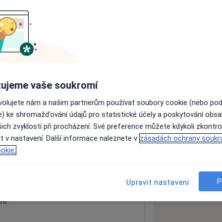
ách nejsou k dispozici
ádné informace o svých službách.
ujeme vaše soukromí
ovolujete nám a našim partnerům používat soubory cookie (nebo po
e) ke shromažďování údajů pro statistické účely a poskytování obs
ich zvyklostí při procházení. Své preference můžete kdykoli zkontro
t v nastavení. Další informace naleznete v
zásadách ochrany soukr
91
okie.
 mapu
 otevře v nové záložce
P
Upravit nastavení
ní