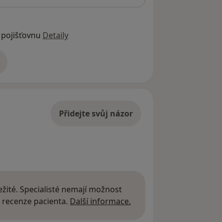
 pojišťovnu
Detaily
adrese
Přidejte svůj názor
žité. Specialisté nemají možnost
Další informace o názor
 recenze pacienta.
Další informace.