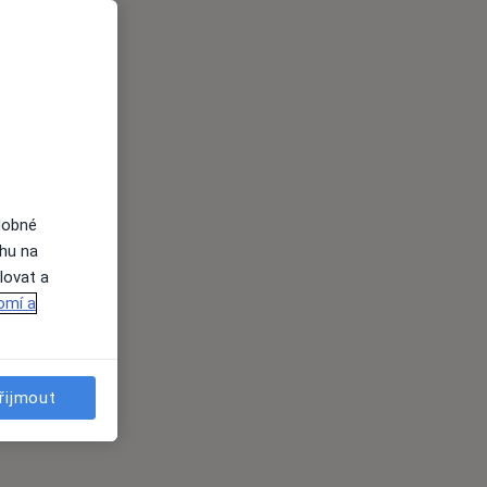
dobné
ahu na
lovat a
omí a
řijmout