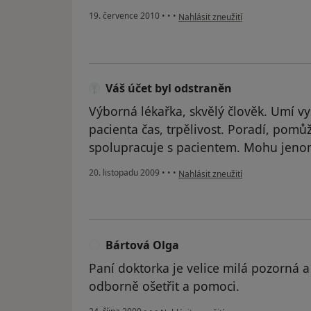
podle názoru uživatele Pacient
19. července 2010
•
•
•
Nahlásit zneužití
Váš účet byl odstraněn
Výborná lékařka, skvělý člověk. Umí v
pacienta čas, trpělivost. Poradí, pomů
spolupracuje s pacientem. Mohu jeno
podle názoru uživatele Váš účet b
20. listopadu 2009
•
•
•
Nahlásit zneužití
Bártová Olga
B
Paní doktorka je velice milá pozorná 
odborně ošetřit a pomoci.
podle názoru uživatele Bártová Olga