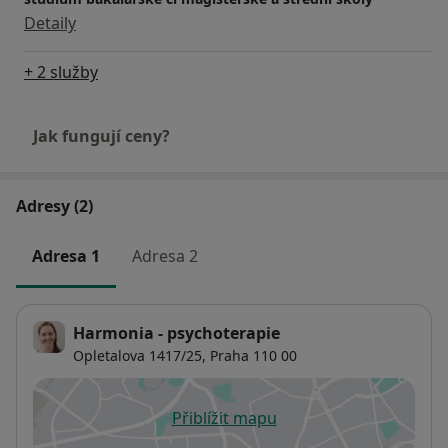
Oldřich Čálek, MUDr. Zuzana Pinďáková)
Detaily
- Psychology and sociology in company management,
University of Economics, Prague
+ 2 služby
Jak fungují ceny?
Adresy (2)
Adresa 1
Adresa 2
Harmonia - psychoterapie
Opletalova 1417/25,
Praha
110 00
Přiblížit mapu
se otevře v nové záložce