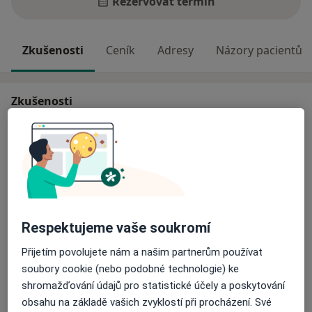
Rezervovat termín
Zkušenosti
Ceník
Adresy
Názory pacientů
Zkušenosti
Poskytuji jednorázové poradenství a terapie ve formě
dlouhodobější práce s klientem.
Nabízím také online terapii a terapii v anglickém
jazyce.
email: daniela@kmetony.com
Vzdělání:
Respektujeme vaše soukromí
O mně
- roční intenzivní výcvik v metodě Compassionate
Více
Přijetím povolujete nám a našim partnerům používat
Inquiry u Gábora Maté
Odborník na:
soubory cookie (nebo podobné technologie) ke
(www.compassionintherapy.com)
shromažďování údajů pro statistické účely a poskytování
Psychoterapie
- PVŠPS ( Pražská vysoká škola psychosociálních studií,
Pacienti, které ošetřuji
obsahu na základě vašich zvyklostí při procházení. Své
www.pvsps.cz) - Psychoterapeutická fakulta