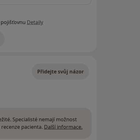
 pojišťovnu
Detaily
adrese
Přidejte svůj názor
žité. Specialisté nemají možnost
Další informace o názor
 recenze pacienta.
Další informace.