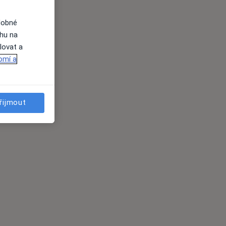
dobné
ahu na
lovat a
omí a
řijmout