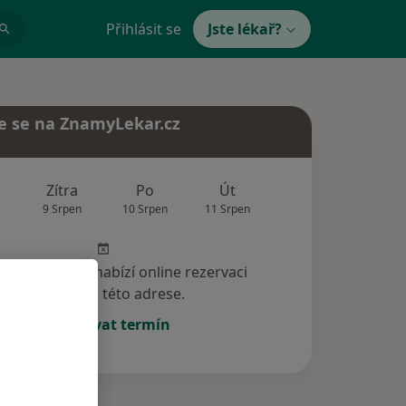
Přihlásit se
Jste lékař?
e se na ZnamyLekar.cz
Zítra
Po
Út
St
Čt
9 Srpen
10 Srpen
11 Srpen
12 Srpen
13 Srp
specialista nenabízí online rezervaci
termínu na této adrese.
Rezervovat termín