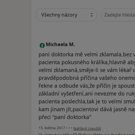
Hledejte v ná
Michaela M.
M
paní doktorka mě velmi zklamala,bez v
pacienta pokusného králíka,hlavně aby
velmi zklamaná,směje-li se vám lékař d
pravděpodobná příčina vašeho onemoc
řekne a odbude vás,že příčin je spous
základní vyšetření,ani nevezme do ru
pacienta poslechla,tak je to velmi smu
kam jinam jít,pacientovi dává jasně na
přeci "paní doktorka"
podle názoru uživatele Michaela M.
15. května 2017
•
•
•
Nahlásit zneužití