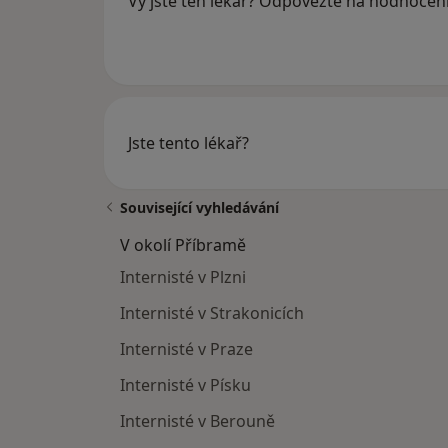
Vy jste ten lékař? Odpovězte na hodnocen
Jste tento lékař?
Související vyhledávání
V okolí Příbramě
Internisté v Plzni
Internisté v Strakonicích
Internisté v Praze
Internisté v Písku
Internisté v Berouně