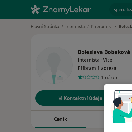
specializ
Hlavní Stránka
Internista
Příbram
Boles
Změna měs
Boleslava Bobeková
o special
Internista
·
Více
Příbram
1 adresa
1 názor
Kontaktní údaje
Ceník
Adresy