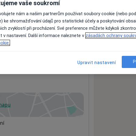
ujeme vaše soukromí
ovolujete nám a našim partnerům používat soubory cookie (nebo po
e) ke shromažďování údajů pro statistické účely a poskytování obs
ách nejsou k dispozici
ich zvyklostí při procházení. Své preference můžete kdykoli zkontro
ádné informace o svých službách.
t v nastavení. Další informace naleznete v
zásadách ochrany soukr
okie.
P
Upravit nastavení
 mapu
 otevře v nové záložce
ní