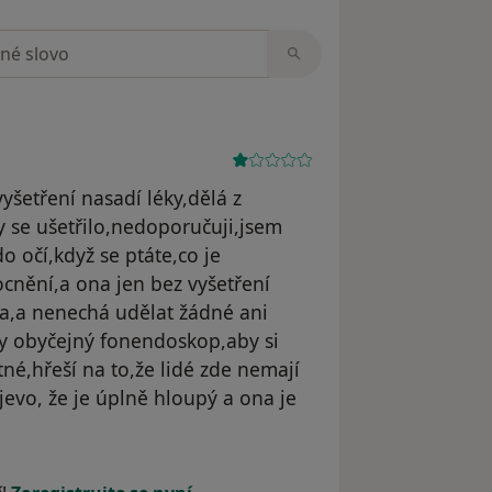
zorech
yšetření nasadí léky,dělá z
 se ušetřilo,nedoporučuji,jsem
o očí,když se ptáte,co je
nění,a ona jen bez vyšetření
ta,a nenechá udělat žádné ani
ky obyčejný fonendoskop,aby si
tné,hřeší na to,že lidé zde nemají
jevo, že je úplně hloupý a ona je