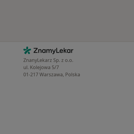
Kontakt
ZnamyLekar - Hlavní stránka
ZnanyLekarz Sp. z o.o.
ul. Kolejowa 5/7
01-217 Warszawa, Polska