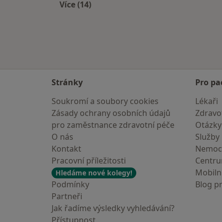
Více (14)
Více v kategorii: V okolí Příbramě
Stránky
Pro pa
Soukromí a soubory cookies
Lékaři
Zásady ochrany osobních údajů
Zdravot
pro zaměstnance zdravotní péče
Otázky
O nás
Služby
Kontakt
Nemoc
Pracovní příležitosti
Centr
Mobilní
Hledáme nové kolegy!
Podmínky
Blog p
Partneři
Jak řadíme výsledky vyhledávání?
Přístupnost