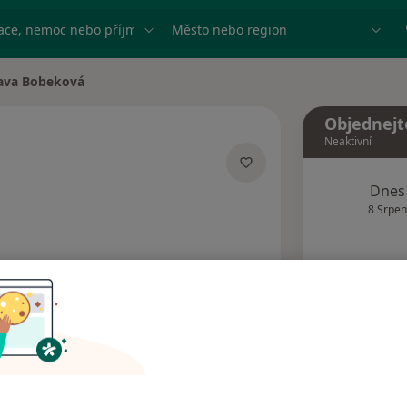
ace, nemoc nebo příjmení
Město nebo region
lava Bobeková
ta
Objednejt
Neaktivní
izacích
Dnes
8 Srpen
Tento 
Rezervovat termín
Názory pacientů (1)