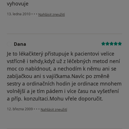
vyhovuje
podle názoru uživatele Pacient
13. ledna 2010
•
•
•
Nahlásit zneužití
Dana
D
Je to lékař,který přistupuje k pacientovi velice
vstřícně i tehdy,když už z léčebných metod není
moc co nabídnout, a nechodím k němu ani se
zabíjačkou ani s vajíčkama.Navíc po změně
sestry a ordinačních hodin je ordinace mnohem
volnější a je tím pádem i více času na vyšetření
a příp. konzultaci.Mohu vřele doporučit.
podle názoru uživatele Dana
12. března 2009
•
•
•
Nahlásit zneužití