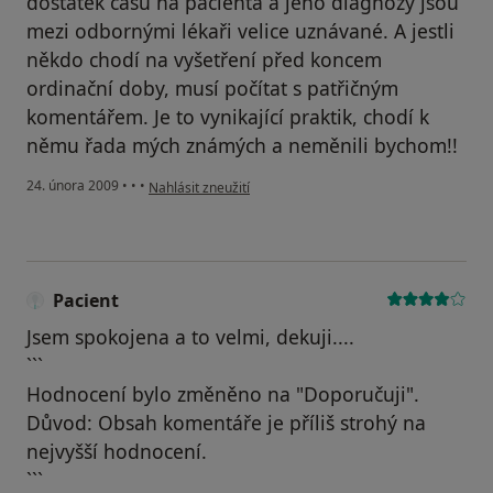
dostatek času na pacienta a jeho diagnózy jsou
mezi odbornými lékaři velice uznávané. A jestli
někdo chodí na vyšetření před koncem
ordinační doby, musí počítat s patřičným
komentářem. Je to vynikající praktik, chodí k
němu řada mých známých a neměnili bychom!!
podle názoru uživatele MAT
24. února 2009
•
•
•
Nahlásit zneužití
Pacient
Jsem spokojena a to velmi, dekuji....
```
Hodnocení bylo změněno na "Doporučuji".
Důvod: Obsah komentáře je příliš strohý na
nejvyšší hodnocení.
```