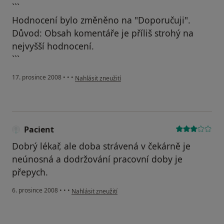
```
Hodnocení bylo změněno na "Doporučuji".
Důvod: Obsah komentáře je příliš strohý na
nejvyšší hodnocení.
```
podle názoru uživatele Pacient
17. prosince 2008
•
•
•
Nahlásit zneužití
Pacient
Dobrý lékař, ale doba strávená v čekárně je
neúnosná a dodržování pracovní doby je
přepych.
podle názoru uživatele Pacient
6. prosince 2008
•
•
•
Nahlásit zneužití