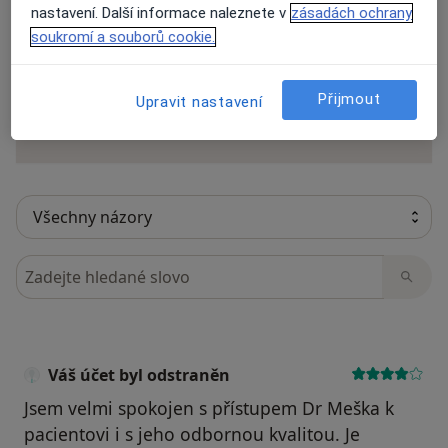
nastavení. Další informace naleznete v
zásadách ochrany
soukromí a souborů cookie.
Recenze pacientů jsou pro nás důležité.
Specialisté nemají možnost zaplatit za
Přijmout
odstranění nebo změnu recenze pacienta.
Upravit nastavení
Další informace o názorech
Další informace.
Hledejte v názorech
Váš účet byl odstraněn
Jsem velmi spokojen s přístupem Dr Meška k
pacientovi i s jeho odbornou kvalitou. Je