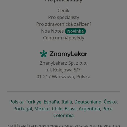
Ceník
Pro specialisty
Pro zdravotnická zařízení
Noa Notes
Novinka
Centrum nápovědy
Kontakt
ZnamyLekar - Hlavní stránka
ZnanyLekarz Sp. z o.o.
ul. Kolejowa 5/7
01-217 Warszawa, Polska
se otevře v nové záložce
se otevře v nové záložce
se otevře v nové záložce
se otevře v nové záložce
se otevře v 
se o
Polska
,
Türkiye
,
España
,
Italia
,
Deutschland
,
Česko
,
se otevře v nové záložce
se otevře v nové záložce
se otevře v nové záložce
se otevře v nové záložc
se otevře v 
se ote
Portugal
,
México
,
Chile
,
Brasil
,
Argentina
,
Perú
,
se otevře v nové záložce
Colombia
NAŘÍZENÍ (EU) 2022/2065 (DSA) článek 24: 15.395.179