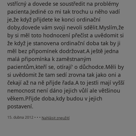
vstřícný a dovede se soustředit na problémy
pacienta.Jediné co mi tak trochu u něho vadí
je,že když přijdete ke konci ordinační
doby,dovede vám svoji nevoli sdělit.Myslím,že
by si měl toto hodnocení přečíst a uvědomit si
že když je stanovena ordinační doba tak by ji
měl bez připomínek dodržovat.A ještě jedna
malá připomínka k zaměstnaným
pacientům,kteří se, otírají' o důchodce.Měli by
si uvědomit že tam sedí zrovna tak jako oni a
čekají až na ně přijde řada.A to jestli mají vyšší
nemocnost není dáno jejich vůlí ale většinou
věkem.Přijde doba,kdy budou v jejich
postavení.
podle názoru uživatele Váš účet byl odstraněn
15. dubna 2012
•
•
•
Nahlásit zneužití