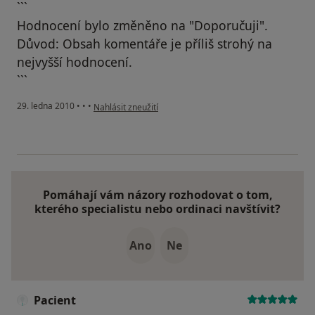
```
Hodnocení bylo změněno na "Doporučuji".
Důvod: Obsah komentáře je příliš strohý na
nejvyšší hodnocení.
```
podle názoru uživatele Pacient
29. ledna 2010
•
•
•
Nahlásit zneužití
Pomáhají vám názory rozhodovat o tom,
kterého specialistu nebo ordinaci navštívit?
Ano
Ne
Pacient