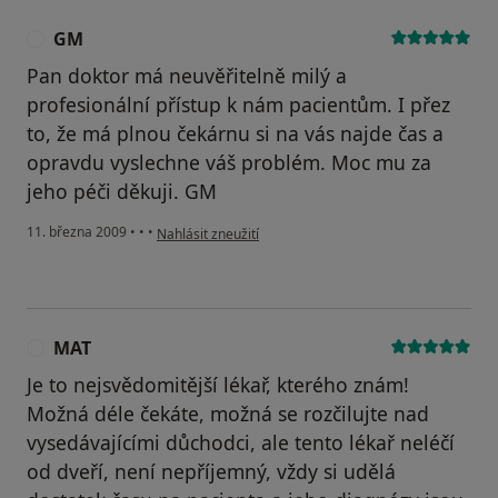
GM
G
Pan doktor má neuvěřitelně milý a
profesionální přístup k nám pacientům. I přez
to, že má plnou čekárnu si na vás najde čas a
opravdu vyslechne váš problém. Moc mu za
jeho péči děkuji. GM
podle názoru uživatele GM
11. března 2009
•
•
•
Nahlásit zneužití
MAT
M
Je to nejsvědomitější lékař, kterého znám!
Možná déle čekáte, možná se rozčilujte nad
vysedávajícími důchodci, ale tento lékař neléčí
od dveří, není nepříjemný, vždy si udělá