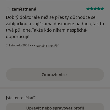
zaměstnaná
Z
Dobrý doktor,ale než se přes ty důchodce se
zabíjačkou a vajíčkama,dostanete na řadu,tak to
trvá půl dne.Takže kdo nikam nespěchá-
doporučuji!
podle názoru uživatele zaměstnaná
7. listopadu 2008
•
•
•
Nahlásit zneužití
Zobrazit více
výše uvedené názory
Jste tento lékař?
Upravit nebo spravovat profil