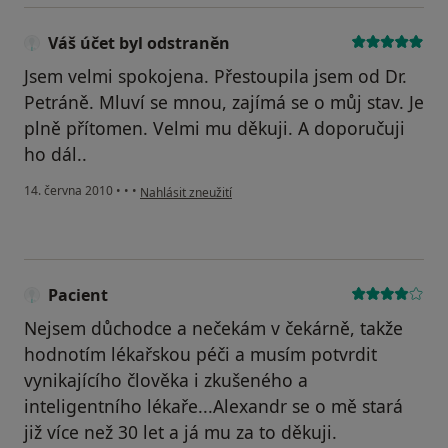
Váš účet byl odstraněn
Jsem velmi spokojena. Přestoupila jsem od Dr.
Petráně. Mluví se mnou, zajímá se o můj stav. Je
plně přítomen. Velmi mu děkuji. A doporučuji
ho dál..
podle názoru uživatele Váš účet byl odstraněn
14. června 2010
•
•
•
Nahlásit zneužití
Pacient
Nejsem důchodce a nečekám v čekárně, takže
hodnotím lékařskou péči a musím potvrdit
vynikajícího člověka i zkušeného a
inteligentního lékaře...Alexandr se o mě stará
již více než 30 let a já mu za to děkuji.