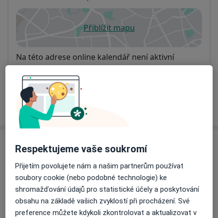
Přiblížit mapu
se otevře v nové záložce
Dostupnost
Na této adrese online kalendář není aktivní
Co mám v takové situaci udělat?
Více
o adrese
Názory
Respektujeme vaše soukromí
Přijetím povolujete nám a našim partnerům používat
Přidejte svůj názor
soubory cookie (nebo podobné technologie) ke
shromažďování údajů pro statistické účely a poskytování
obsahu na základě vašich zvyklostí při procházení. Své
13 názorů
preference můžete kdykoli zkontrolovat a aktualizovat v