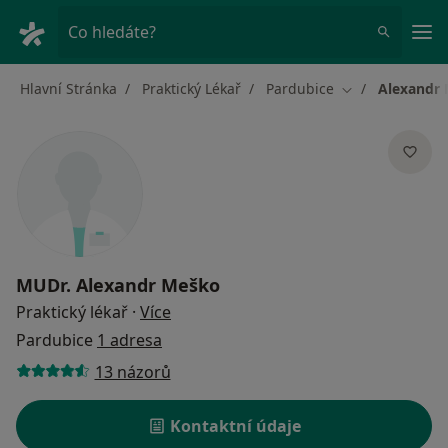
Hla
Co hledáte?
Hlavní Stránka
Praktický Lékař
Pardubice
Alexandr
Změna města
MUDr.
Alexandr Meško
o specializacích
Praktický lékař
·
Více
Pardubice
1 adresa
13 názorů
Kontaktní údaje