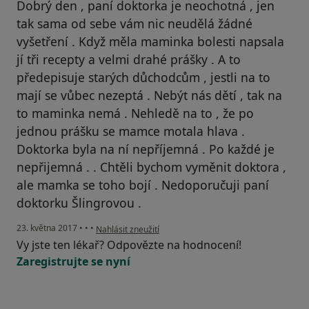
Dobrý den , paní doktorka je neochotná , jen
tak sama od sebe vám nic neudělá žádné
vyšetření . Když měla maminka bolesti napsala
jí tři recepty a velmi drahé prášky . A to
předepisuje starých důchodcům , jestli na to
mají se vůbec nezeptá . Nebýt nás dětí , tak na
to maminka nemá . Nehledě na to , že po
jednou prášku se mamce motala hlava .
Doktorka byla na ní nepříjemná . Po každé je
nepřijemná . . Chtěli bychom vyměnit doktora ,
ale mamka se toho bojí . Nedoporučuji paní
doktorku Šlingrovou .
podle názoru uživatele Váš účet byl odstraněn
23. května 2017
•
•
•
Nahlásit zneužití
Vy jste ten lékař? Odpovězte na hodnocení!
Zaregistrujte se nyní