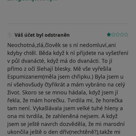
Váš účet byl odstraněn
Neochotná,zlá,člověk se s ní nedomluví,ani
kdyby chtěl. Běda když k ní přijdete na vyšetření
v půl dvanácté, když má do dvanácti. To jí
přímo z očí šlehají blesky. Mě vše vyřešila
Espumizanem(měla jsem chřipku.) Byla jsem u
ní všehovšudy čtyřikrát a mám vybráno na celý
život. Skoro se se mnou hádala, když jsem jí
řekla, že mám horečku. Tvrdila mi, že horečka
tam není. Vykašlávala jsem velké tuhé hleny a
ona mi tvrdila, že zahleněná nejsem. A když
jsem se ještě navrch dozvěděla, že mi marodní
ukončila ještě o den dřív(nechtěně?),takže mi