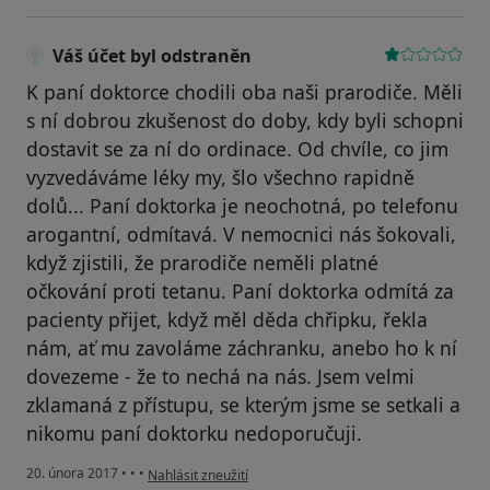
Váš účet byl odstraněn
K paní doktorce chodili oba naši prarodiče. Měli
s ní dobrou zkušenost do doby, kdy byli schopni
dostavit se za ní do ordinace. Od chvíle, co jim
vyzvedáváme léky my, šlo všechno rapidně
dolů... Paní doktorka je neochotná, po telefonu
arogantní, odmítavá. V nemocnici nás šokovali,
když zjistili, že prarodiče neměli platné
očkování proti tetanu. Paní doktorka odmítá za
pacienty přijet, když měl děda chřipku, řekla
nám, ať mu zavoláme záchranku, anebo ho k ní
dovezeme - že to nechá na nás. Jsem velmi
zklamaná z přístupu, se kterým jsme se setkali a
nikomu paní doktorku nedoporučuji.
podle názoru uživatele Váš účet byl odstraněn
20. února 2017
•
•
•
Nahlásit zneužití