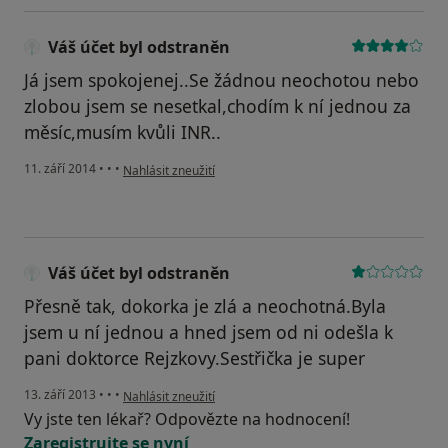
Váš účet byl odstraněn
Já jsem spokojenej..Se žádnou neochotou nebo
zlobou jsem se nesetkal,chodím k ní jednou za
měsíc,musím kvůli INR..
podle názoru uživatele Váš účet byl odstraněn
11. září 2014
•
•
•
Nahlásit zneužití
Váš účet byl odstraněn
Přesně tak, dokorka je zlá a neochotná.Byla
jsem u ní jednou a hned jsem od ni odešla k
pani doktorce Rejzkovy.Sestřička je super
podle názoru uživatele Váš účet byl odstraněn
13. září 2013
•
•
•
Nahlásit zneužití
Vy jste ten lékař? Odpovězte na hodnocení!
Zaregistrujte se nyní