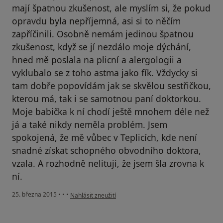
mají špatnou zkušenost, ale myslím si, že pokud
opravdu byla nepříjemná, asi si to něčím
zapříčinili. Osobně nemám jedinou špatnou
zkušenost, když se jí nezdálo moje dýchání,
hned mě poslala na plicní a alergologii a
vyklubalo se z toho astma jako fík. Vždycky si
tam dobře popovídám jak se skvělou sestřičkou,
kterou má, tak i se samotnou paní doktorkou.
Moje babička k ní chodí ještě mnohem déle než
já a také nikdy neměla problém. Jsem
spokojená, že mě vůbec v Teplicích, kde není
snadné získat schopného obvodního doktora,
vzala. A rozhodně nelituji, že jsem šla zrovna k
ní.
podle názoru uživatele Váš účet byl odstraněn
25. března 2015
•
•
•
Nahlásit zneužití