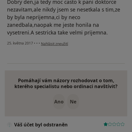
Dobry den,ja tedy moc casto k pani doktorce
nezavitam,ale nikdy jsem se nesetkala s tim,ze
by byla neprijemna,ci by neco
zanedbala,naopak me jeste honila na
vysetreni.A sestricka take velmi prijemna.
podle názoru uživatele Váš účet byl odstraněn
25. května 2017
•
•
•
Nahlásit zneužití
Pomáhají vám názory rozhodovat o tom,
kterého specialistu nebo ordinaci navštívit?
Ano
Ne
Váš účet byl odstraněn