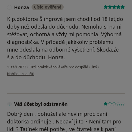
Honza
Číslo ověřené
H
K p.doktorce Šlingrové jsem chodil od 18 let,do
doby než odešla do důchodu. Nemohu si na ni
stěžovat, ochotná a vždy mi pomohla. Výborná
diagnostička. V případě jakékoliv problému
mne odeslala na odborné vyšetření. Škoda,že
šla do důchodu. Honza.
1. září 2023
•
Ord. praktického lékaře pro dospělé
•
Jiný
•
podle názoru uživatele Honza
Nahlásit zneužití
Váš účet byl odstraněn
Dobrý den , bohužel ale nevím proč paní
doktorka ordinuje . Nebaví jí to ? Není tam pro
lidi ? Tatínek měl potíže , ve čtvrtek se k paní