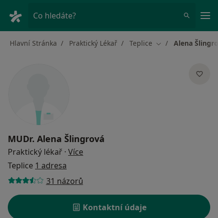
Hla
Co hledáte?
Hlavní Stránka
Praktický Lékař
Teplice
Alena Šlingr
Změna města
MUDr.
Alena Šlingrová
o specializacích
Praktický lékař
·
Více
Teplice
1 adresa
31 názorů
Kontaktní údaje