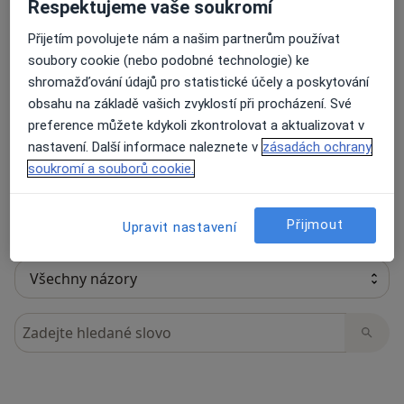
Respektujeme vaše soukromí
Přijetím povolujete nám a našim partnerům používat
soubory cookie (nebo podobné technologie) ke
31 názorů
shromažďování údajů pro statistické účely a poskytování
obsahu na základě vašich zvyklostí při procházení. Své
preference můžete kdykoli zkontrolovat a aktualizovat v
Recenze pacientů jsou pro nás důležité.
nastavení. Další informace naleznete v
zásadách ochrany
Specialisté nemají možnost zaplatit za
soukromí a souborů cookie.
odstranění nebo změnu recenze pacienta.
Další informace o názorech
Další informace.
Přijmout
Upravit nastavení
Hledejte v názorech