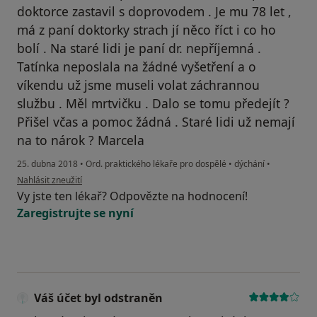
doktorce zastavil s doprovodem . Je mu 78 let ,
má z paní doktorky strach jí něco říct i co ho
bolí . Na staré lidi je paní dr. nepříjemná .
Tatínka neposlala na žádné vyšetření a o
víkendu už jsme museli volat záchrannou
službu . Měl mrtvičku . Dalo se tomu předejít ?
Přišel včas a pomoc žádná . Staré lidi už nemají
na to nárok ? Marcela
25. dubna 2018
•
Ord. praktického lékaře pro dospělé
•
dýchání
•
podle názoru uživatele Váš účet byl odstraněn
Nahlásit zneužití
Vy jste ten lékař? Odpovězte na hodnocení!
Zaregistrujte se nyní
Váš účet byl odstraněn