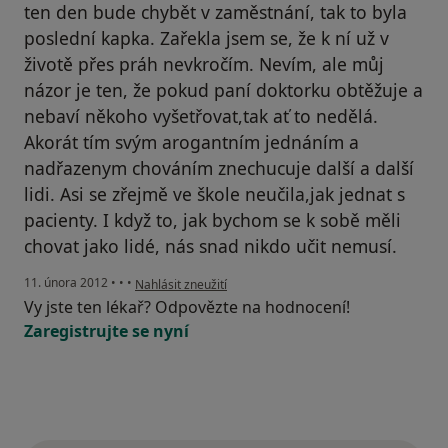
ten den bude chybět v zaměstnání, tak to byla
poslední kapka. Zařekla jsem se, že k ní už v
životě přes práh nevkročím. Nevím, ale můj
názor je ten, že pokud paní doktorku obtěžuje a
nebaví někoho vyšetřovat,tak ať to nedělá.
Akorát tím svým arogantním jednáním a
nadřazenym chováním znechucuje další a další
lidi. Asi se zřejmě ve škole neučila,jak jednat s
pacienty. I když to, jak bychom se k sobě měli
chovat jako lidé, nás snad nikdo učit nemusí.
podle názoru uživatele Váš účet byl odstraněn
11. února 2012
•
•
•
Nahlásit zneužití
Vy jste ten lékař? Odpovězte na hodnocení!
Zaregistrujte se nyní