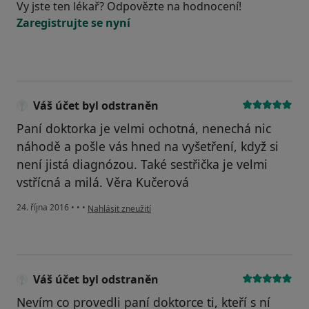
Vy jste ten lékař? Odpovězte na hodnocení!
Zaregistrujte se nyní
Váš účet byl odstraněn
Paní doktorka je velmi ochotná, nenechá nic
náhodě a pošle vás hned na vyšetření, když si
není jistá diagnózou. Také sestřička je velmi
vstřícná a milá. Věra Kučerová
podle názoru uživatele Váš účet byl odstraněn
24. října 2016
•
•
•
Nahlásit zneužití
Váš účet byl odstraněn
Nevím co provedli paní doktorce ti, kteří s ní