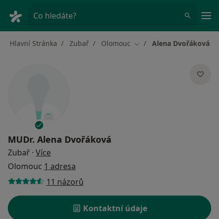
Hla
Co hledáte?
Hlavní Stránka
Zubař
Olomouc
Alena Dvořáková
Změna města
MUDr.
Alena Dvořáková
o specializacích
Zubař
·
Více
Olomouc
1 adresa
11 názorů
Kontaktní údaje