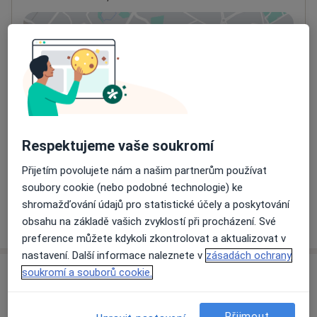
Přiblížit mapu
se otevře v nové záložce
Dostupnost
Na této adrese online kalendář není aktivní
Co mám v takové situaci udělat?
Způsoby platby (soukromé návštěvy)
Respektujeme vaše soukromí
Na teto adrese lékař přijímá pacienty na pojišťovnu
Přijetím povolujete nám a našim partnerům používat
Detaily
soubory cookie (nebo podobné technologie) ke
shromažďování údajů pro statistické účely a poskytování
Více
obsahu na základě vašich zvyklostí při procházení. Své
o adrese
preference můžete kdykoli zkontrolovat a aktualizovat v
nastavení. Další informace naleznete v
zásadách ochrany
soukromí a souborů cookie.
Názory
Přidejte svůj názor
Přijmout