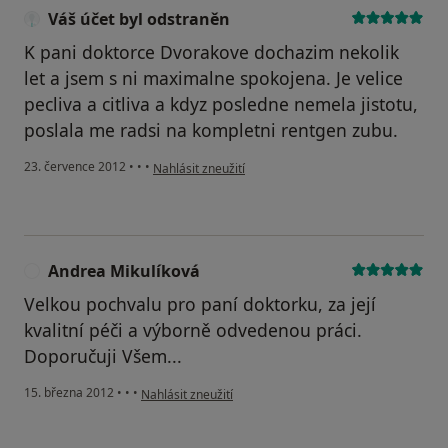
Váš účet byl odstraněn
K pani doktorce Dvorakove dochazim nekolik
let a jsem s ni maximalne spokojena. Je velice
pecliva a citliva a kdyz posledne nemela jistotu,
poslala me radsi na kompletni rentgen zubu.
podle názoru uživatele Váš účet byl odstraněn
23. července 2012
•
•
•
Nahlásit zneužití
Andrea Mikulíková
A
Velkou pochvalu pro paní doktorku, za její
kvalitní péči a výborně odvedenou práci.
Doporučuji Všem...
podle názoru uživatele Andrea Mikulíková
15. března 2012
•
•
•
Nahlásit zneužití