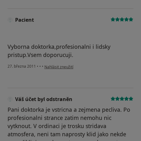
Pacient
Vyborna doktorka,profesionalni i lidsky
pristup.Vsem doporucuji.
podle názoru uživatele Pacient
27. března 2011
•
•
•
Nahlásit zneužití
Váš účet byl odstraněn
Pani doktorka je vstricna a zejmena pecliva. Po
profesionalni strance zatim nemohu nic
vytknout. V ordinaci je trosku stridava
atmosfera, neni tam naprosty klid jako nekde