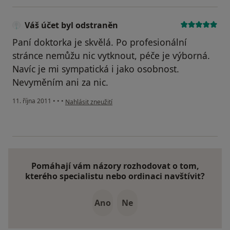
Váš účet byl odstraněn
Paní doktorka je skvělá. Po profesionální
stránce nemůžu nic vytknout, péče je výborná.
Navíc je mi sympatická i jako osobnost.
Nevyměním ani za nic.
podle názoru uživatele Váš účet byl odstraněn
11. října 2011
•
•
•
Nahlásit zneužití
Pomáhají vám názory rozhodovat o tom,
kterého specialistu nebo ordinaci navštívit?
Ano
Ne