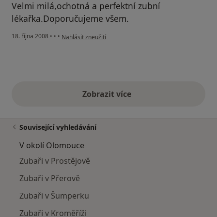
Velmi milá,ochotná a perfektní zubní
lékařka.Doporučujeme všem.
podle názoru uživatele Miroslava a Jan Koukalovi
18. října 2008
•
•
•
Nahlásit zneužití
Zobrazit více
výše uvedené názory
Související vyhledávání
V okolí Olomouce
Zubaři v Prostějově
Zubaři v Přerově
Zubaři v Šumperku
Zubaři v Kroměříži