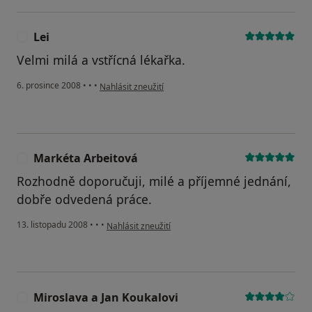
Lei
L
Velmi milá a vstřícná lékařka.
podle názoru uživatele Lei
6. prosince 2008
•
•
•
Nahlásit zneužití
Markéta Arbeitová
M
Rozhodně doporučuji, milé a příjemné jednání,
dobře odvedená práce.
podle názoru uživatele Markéta Arbeitová
13. listopadu 2008
•
•
•
Nahlásit zneužití
Miroslava a Jan Koukalovi
M