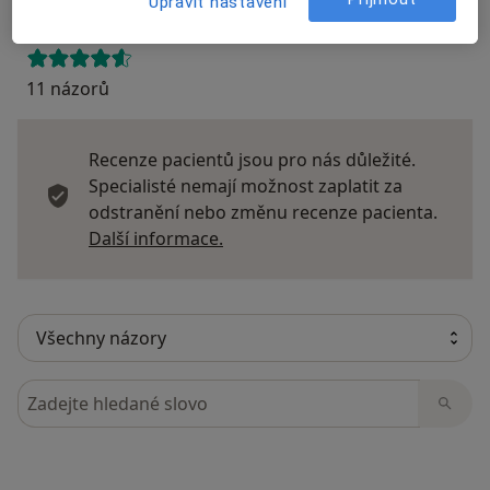
Upravit nastavení
11 názorů
Recenze pacientů jsou pro nás důležité.
Specialisté nemají možnost zaplatit za
odstranění nebo změnu recenze pacienta.
Další informace o názorech
Další informace.
Hledejte v názorech