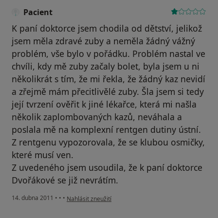
Pacient
K paní doktorce jsem chodila od dětství, jelikož
jsem měla zdravé zuby a neměla žádný vážný
problém, vše bylo v pořádku. Problém nastal ve
chvíli, kdy mě zuby začaly bolet, byla jsem u ni
několikrát s tím, že mi řekla, že žádný kaz nevidí
a zřejmě mám přecitlivělé zuby. Šla jsem si tedy
její tvrzení ověřit k jiné lékařce, která mi našla
několik zaplombovaných kazů, neváhala a
poslala mě na komplexní rentgen dutiny ústní.
Z rentgenu vypozorovala, že se klubou osmičky,
které musí ven.
Z uvedeného jsem usoudila, že k paní doktorce
Dvořákové se již nevrátím.
podle názoru uživatele Pacient
14. dubna 2011
•
•
•
Nahlásit zneužití