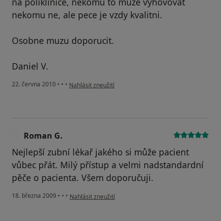
na poliklinice, nekomu to muze vyhovovat
nekomu ne, ale pece je vzdy kvalitni.
Osobne muzu doporucit.
Daniel V.
podle názoru uživatele Váš účet byl odstraněn
22. června 2010
•
•
•
Nahlásit zneužití
Roman G.
R
Nejlepší zubní lékař jakého si může pacient
vůbec přát. Milý přístup a velmi nadstandardní
pěče o pacienta. Všem doporučuji.
podle názoru uživatele Roman G.
18. března 2009
•
•
•
Nahlásit zneužití