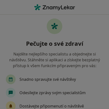
Hla
Praktický Lékař • Veselí nad Moravou, jihomoravský
Filtry
• 1
Mapa
Doporučení praktičtí lékaři s Všeobecná
Pečujte o své zdraví
zdravotní pojišťovna Veselí nad Moravou
Jak řadíme výsledky vyhledávání?
Najděte nejlepšího specialistu a objednejte si
návštěvu. Stáhněte si aplikaci a získejte bezplatný
přístup k všem funkcím připraveným pro vás:
Snadno spravujte své návštěvy
Odesílejte zprávy svým specialistům
MUDr. Lenka Bačová
Dostávejte připomenutí o návštěvě
Praktický lékař