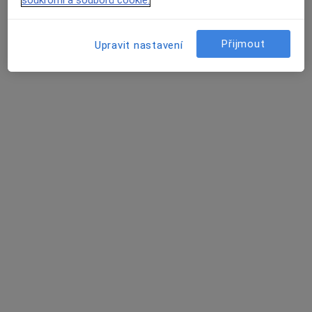
Tento specialista nenabízí online rezervaci termínu na této adrese.
soukromí a souborů cookie.
Rezervovat termín
Přijmout
Upravit nastavení
MUDr. Petr Šelepa
Praktický lékař
11 názorů
č.d. 240, Vnorovy
•
Mapa
Praktický lékař pro dospělé
Tento specialista nenabízí online rezervaci termínu na této adrese.