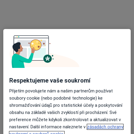
Všeobecný praktický lékař
Tento specialista nenabízí online rezervaci termínu na této adrese.
Rezervovat termín
Respektujeme vaše soukromí
Přijetím povolujete nám a našim partnerům používat
MUDr. Jan Miškeřík
soubory cookie (nebo podobné technologie) ke
Praktický lékař
shromažďování údajů pro statistické účely a poskytování
20 názorů
obsahu na základě vašich zvyklostí při procházení. Své
Masarykova 1197, Veselí nad Moravou
•
Mapa
preference můžete kdykoli zkontrolovat a aktualizovat v
Praktický lékař pro dospělé
nastavení. Další informace naleznete v
zásadách ochrany