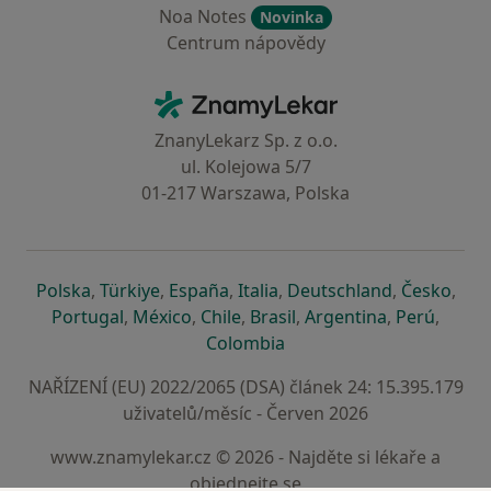
Noa Notes
Novinka
Centrum nápovědy
Kontakt
ZnamyLekar - Hlavní stránka
ZnanyLekarz Sp. z o.o.
ul. Kolejowa 5/7
01-217 Warszawa, Polska
se otevře v nové záložce
se otevře v nové záložce
se otevře v nové záložce
se otevře v nové záložce
se otevře v 
se o
Polska
,
Türkiye
,
España
,
Italia
,
Deutschland
,
Česko
,
se otevře v nové záložce
se otevře v nové záložce
se otevře v nové záložce
se otevře v nové záložc
se otevře v 
se ote
Portugal
,
México
,
Chile
,
Brasil
,
Argentina
,
Perú
,
se otevře v nové záložce
Colombia
NAŘÍZENÍ (EU) 2022/2065 (DSA) článek 24: 15.395.179
uživatelů/měsíc - Červen 2026
www.znamylekar.cz © 2026 - Najděte si lékaře a
objednejte se