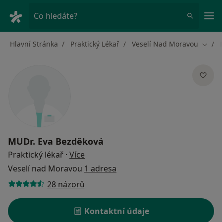
Hla
Co hledáte?
Hlavní Stránka
Praktický Lékař
Veselí Nad Moravou
Změna
MUDr.
Eva Bezděková
o specializacích
Praktický lékař
·
Více
Veselí nad Moravou
1 adresa
28 názorů
Kontaktní údaje