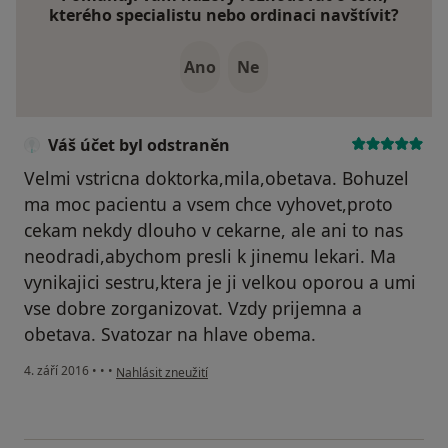
kterého specialistu nebo ordinaci navštívit?
Ano
Ne
Váš účet byl odstraněn
Velmi vstricna doktorka,mila,obetava. Bohuzel
ma moc pacientu a vsem chce vyhovet,proto
cekam nekdy dlouho v cekarne, ale ani to nas
neodradi,abychom presli k jinemu lekari. Ma
vynikajici sestru,ktera je ji velkou oporou a umi
vse dobre zorganizovat. Vzdy prijemna a
obetava. Svatozar na hlave obema.
podle názoru uživatele Váš účet byl odstraněn
4. září 2016
•
•
•
Nahlásit zneužití