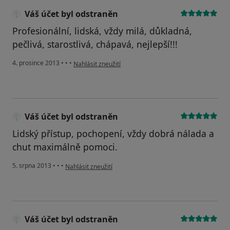
Váš účet byl odstraněn
Profesionální, lidská, vždy milá, důkladná,
pečlivá, starostlivá, chápavá, nejlepší!!!
podle názoru uživatele Váš účet byl odstraněn
4. prosince 2013
•
•
•
Nahlásit zneužití
Váš účet byl odstraněn
Lidský přístup, pochopení, vždy dobrá nálada a
chut maximálně pomoci.
podle názoru uživatele Váš účet byl odstraněn
5. srpna 2013
•
•
•
Nahlásit zneužití
Váš účet byl odstraněn