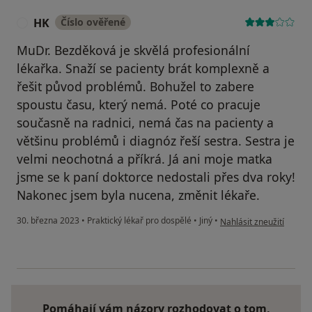
HK
Číslo ověřené
H
MuDr. Bezděková je skvělá profesionální
lékařka. Snaží se pacienty brát komplexně a
řešit původ problémů. Bohužel to zabere
spoustu času, který nemá. Poté co pracuje
současně na radnici, nemá čas na pacienty a
většinu problémů i diagnóz řeší sestra. Sestra je
velmi neochotná a příkrá. Já ani moje matka
jsme se k paní doktorce nedostali přes dva roky!
Nakonec jsem byla nucena, změnit lékaře.
podle názoru uživatele
30. března 2023
•
Praktický lékař pro dospělé
•
Jiný
•
Nahlásit zneužití
Pomáhají vám názory rozhodovat o tom,