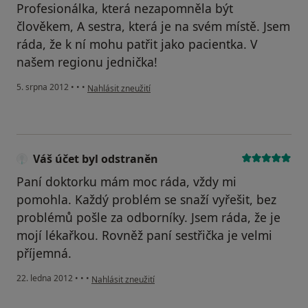
Profesionálka, která nezapomněla být
člověkem, A sestra, která je na svém místě. Jsem
ráda, že k ní mohu patřit jako pacientka. V
našem regionu jednička!
podle názoru uživatele Váš účet byl odstraněn
5. srpna 2012
•
•
•
Nahlásit zneužití
Váš účet byl odstraněn
Paní doktorku mám moc ráda, vždy mi
pomohla. Každý problém se snaží vyřešit, bez
problémů pošle za odborníky. Jsem ráda, že je
mojí lékařkou. Rovněž paní sestřička je velmi
příjemná.
podle názoru uživatele Váš účet byl odstraněn
22. ledna 2012
•
•
•
Nahlásit zneužití