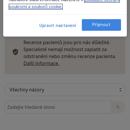
soukromí a souborů cookie.
28 názorů
Přijmout
Upravit nastavení
Recenze pacientů jsou pro nás důležité.
Specialisté nemají možnost zaplatit za
odstranění nebo změnu recenze pacienta.
Další informace o názorech
Další informace.
Hledejte v názorech