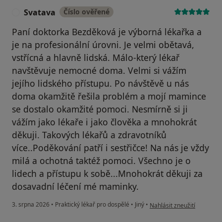
Svatava
Číslo ověřené
S
Paní doktorka Bezděková je výborná lékařka a
je na profesionální úrovni. Je velmi obětavá,
vstřícná a hlavně lidská. Málo-který lékař
navštěvuje nemocné doma. Velmi si vážím
jejího lidského přístupu. Po návštěvě u nás
doma okamžitě řešila problém a mojí mamince
se dostalo okamžité pomoci. Nesmírně si ji
vážím jako lékaře i jako člověka a mnohokrát
děkuji. Takových lékařů a zdravotníků
více..Poděkování patří i sestřičce! Na nás je vždy
milá a ochotná taktéž pomoci. Všechno je o
lidech a přístupu k sobě...Mnohokrát děkuji za
dosavadní léčení mé maminky.
podle názoru uživatele Sv
3. srpna 2026
•
Praktický lékař pro dospělé
•
Jiný
•
Nahlásit zneužití