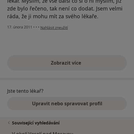
lékař. Myslím, že vše další co si o ní myslím, již
zde bylo řečeno, tak není co dodat. Jsem velmi
ráda, že ji mohu mít za svého lékaře.
podle názoru uživatele Váš účet byl odstraněn
17. února 2011
•
•
•
Nahlásit zneužití
Zobrazit více
výše uvedené názory
Jste tento lékař?
Upravit nebo spravovat profil
Související vyhledávání
V okolí Veselí nad Moravou