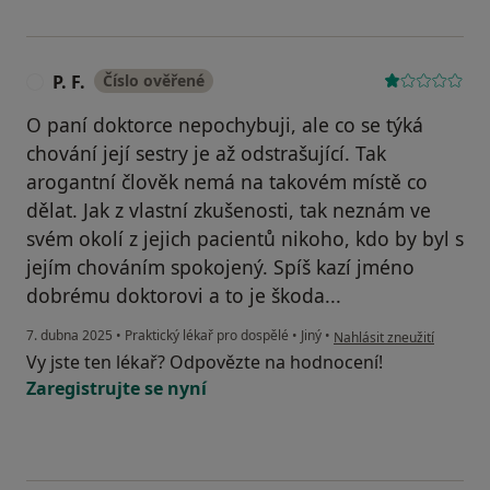
P. F.
Číslo ověřené
P
O paní doktorce nepochybuji, ale co se týká
chování její sestry je až odstrašující. Tak
arogantní člověk nemá na takovém místě co
dělat. Jak z vlastní zkušenosti, tak neznám ve
svém okolí z jejich pacientů nikoho, kdo by byl s
jejím chováním spokojený. Spíš kazí jméno
dobrému doktorovi a to je škoda...
podle názoru uživatele P. F
7. dubna 2025
•
Praktický lékař pro dospělé
•
Jiný
•
Nahlásit zneužití
Vy jste ten lékař? Odpovězte na hodnocení!
Zaregistrujte se nyní