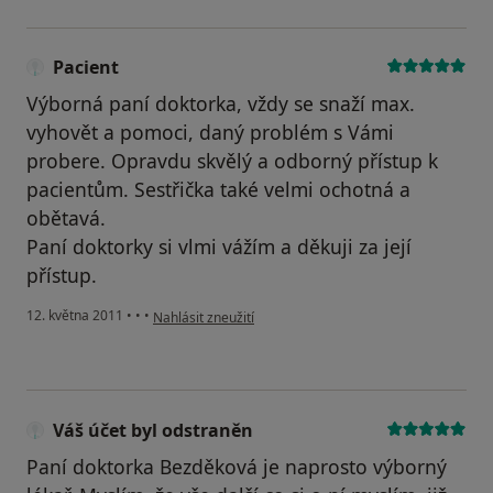
Pacient
Výborná paní doktorka, vždy se snaží max.
vyhovět a pomoci, daný problém s Vámi
probere. Opravdu skvělý a odborný přístup k
pacientům. Sestřička také velmi ochotná a
obětavá.
Paní doktorky si vlmi vážím a děkuji za její
přístup.
podle názoru uživatele Pacient
12. května 2011
•
•
•
Nahlásit zneužití
Váš účet byl odstraněn
Paní doktorka Bezděková je naprosto výborný