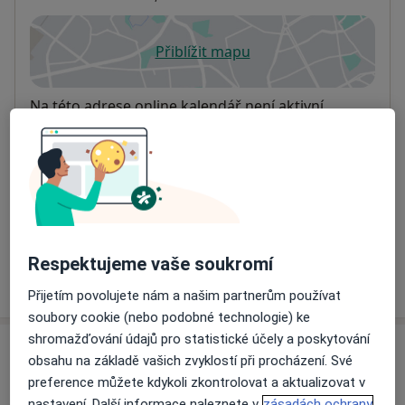
Přiblížit mapu
se otevře v nové záložce
Dostupnost
Na této adrese online kalendář není aktivní
Co mám v takové situaci udělat?
Způsoby platby (soukromé návštěvy)
Na teto adrese lékař přijímá pacienty na pojišťovnu
Detaily
Respektujeme vaše soukromí
Více
o adrese
Přijetím povolujete nám a našim partnerům používat
soubory cookie (nebo podobné technologie) ke
shromažďování údajů pro statistické účely a poskytování
Názory
obsahu na základě vašich zvyklostí při procházení. Své
preference můžete kdykoli zkontrolovat a aktualizovat v
Přidejte svůj názor
nastavení. Další informace naleznete v
zásadách ochrany