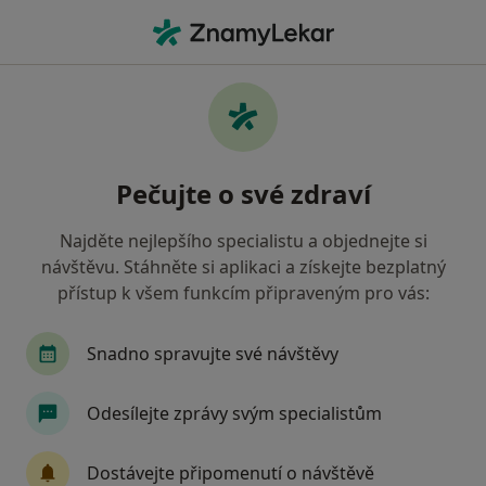
Hla
Praktický Lékař • Praha 21, Praha, hl město Praha
Filtry
Mapa
Praktický lékař, Praha 21, Praha
Pečujte o své zdraví
Jak řadíme výsledky vyhledávání?
Najděte nejlepšího specialistu a objednejte si
návštěvu. Stáhněte si aplikaci a získejte bezplatný
Jakou pojišťovnu máte?
přístup k všem funkcím připraveným pro vás:
Všeobecná zdravotní pojišťovna
Zdravotní poj
Snadno spravujte své návštěvy
Odesílejte zprávy svým specialistům
Dostávejte připomenutí o návštěvě