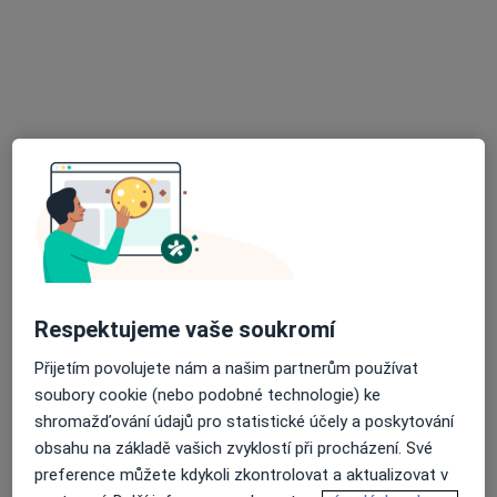
MUDr. Eva Karásková
Praktický lékař
5 názorů
Pražská 1144, Úvaly
•
Mapa
Ordinace praktického lékaře pro dosp.
Tento specialista nenabízí online rezervaci termínu na této adrese.
Rezervovat termín
Respektujeme vaše soukromí
Přijetím povolujete nám a našim partnerům používat
soubory cookie (nebo podobné technologie) ke
shromažďování údajů pro statistické účely a poskytování
obsahu na základě vašich zvyklostí při procházení. Své
MUDr. Kateřina Soldátová
preference můžete kdykoli zkontrolovat a aktualizovat v
Praktický lékař