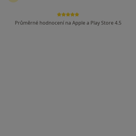
Průměrné hodnocení na Apple a Play Store 4.5
MUDr. Tereza Sumerauerová
Praktický lékař
1 názor
Paříkova 6/94, Praha
•
Mapa
Resurf Med s.r.o. praktický lékař
Tento specialista nenabízí online rezervaci termínu na této adrese.
Rezervovat termín