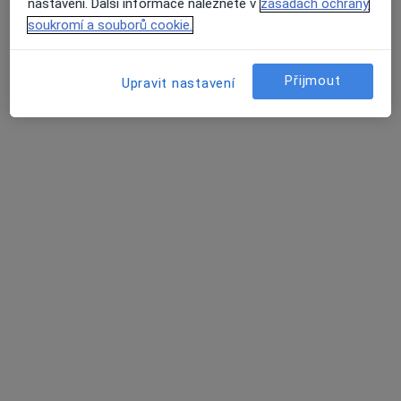
nastavení. Další informace naleznete v
zásadách ochrany
2 názory
soukromí a souborů cookie.
Jabloňová 2992/8, Praha
•
Mapa
Poliklinika Zahradní Město spol.s.r.o.
Přijmout
Upravit nastavení
Tento specialista nenabízí online rezervaci termínu na této adrese.
Rezervovat termín
MUDr. Magdalena Blažková
Praktický lékař
19 názorů