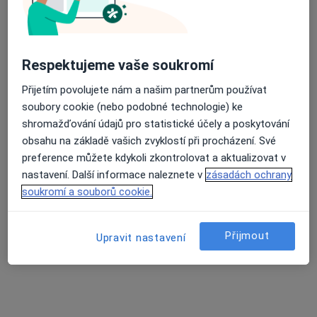
Individuální psychoterapie (50 minut)
Klinická studie
Konzultace online
Průměrné hodnocení na Apple a Play Store 4.5
Konzultace pro páry
Respektujeme vaše soukromí
Koučování
Krizová intervence
Přijetím povolujete nám a našim partnerům používat
Laktační poradenství
soubory cookie (nebo podobné technologie) ke
Léčba závislostí
shromažďování údajů pro statistické účely a poskytování
Lékařská prohlídka uživatelů zbraní
obsahu na základě vašich zvyklostí při procházení. Své
Lékařské vyšetření řidičů
preference můžete kdykoli zkontrolovat a aktualizovat v
Lékařské vyšetření sportovců
nastavení. Další informace naleznete v
zásadách ochrany
Mediace
soukromí a souborů cookie.
Muzikoterapie
Neurologické rehabilitace
Přijmout
Upravit nastavení
On-line konzultace
Online psychoterapie
Osobní psychoterapie
Osobní trénink
Partnerská psychoterapie