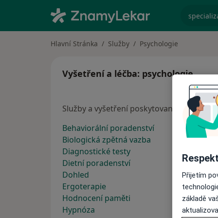
specializ
Hlavní Stránka
Služby
Psychologie
Vyšetření a léčba: psychologie
Služby a vyšetření poskytované psycholog
Behaviorální poradenství
Biologická zpětná vazba
Diagnostické testy
Respekt
Dietní poradenství
Dohled
Přijetím p
Ergoterapie
technologi
Hodnocení paměti
základě vaš
Hypnóza
aktualizova