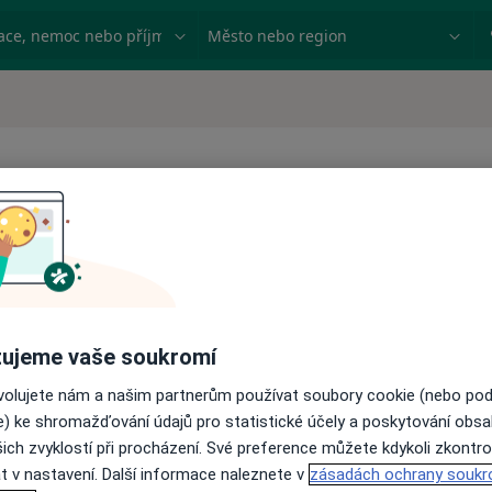
ace, nemoc nebo příjmení
Město nebo region
ů
Pooperační rehabilitace
Poradenství pro rodiče
Poúrazová péče
ujeme vaše soukromí
Poúrazová rehabilitace
Poúrazové vyšetření
ovolujete nám a našim partnerům používat soubory cookie (nebo po
Profesní diagnostika
e) ke shromažďování údajů pro statistické účely a poskytování obs
Předoperační vyšetření
ich zvyklostí při procházení. Své preference můžete kdykoli zkontro
Psychoanalýza
t v nastavení. Další informace naleznete v
zásadách ochrany soukr