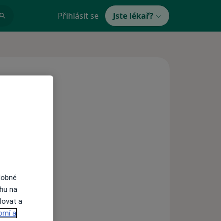
Přihlásit se
Jste lékař?
dobné
ahu na
lovat a
omí a