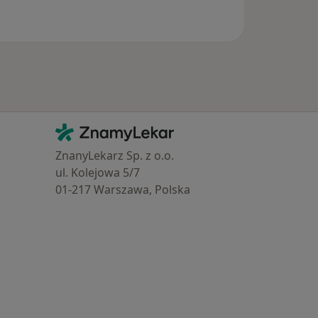
Kontakt
ZnamyLekar - Hlavní stránka
ZnanyLekarz Sp. z o.o.
ul. Kolejowa 5/7
01-217 Warszawa, Polska