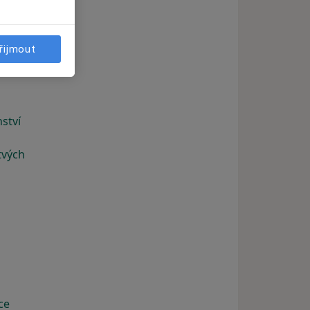
řijmout
ství
tvých
ce