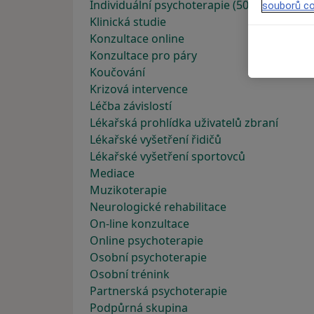
Individuální psychoterapie (50 minut)
souborů co
Klinická studie
Konzultace online
Konzultace pro páry
Koučování
Krizová intervence
Léčba závislostí
Lékařská prohlídka uživatelů zbraní
Lékařské vyšetření řidičů
Lékařské vyšetření sportovců
Mediace
Muzikoterapie
Neurologické rehabilitace
On-line konzultace
Online psychoterapie
Osobní psychoterapie
Osobní trénink
Partnerská psychoterapie
Podpůrná skupina