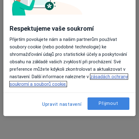
Farmakoterapie
Fluoridace
Hladina glukózy v krvi
Průměrné hodnocení na Apple a Play Store 4.5
Infúze
Respektujeme vaše soukromí
Injekce
Inlay, onlay
Přijetím povolujete nám a našim partnerům používat
Inzulínová pumpa
soubory cookie (nebo podobné technologie) ke
Keramická korunka
shromažďování údajů pro statistické účely a poskytování
Klinická studie
obsahu na základě vašich zvyklostí při procházení. Své
Konzultace online
preference můžete kdykoli zkontrolovat a aktualizovat v
Korunko-kořenová vložká
nastavení. Další informace naleznete v
zásadách ochrany
Kosterní protézy
soukromí a souborů cookie.
Krytí dásňových recesů
Kyretáž
Přijmout
Upravit nastavení
Laserová detekce zubního kazu
Léčba onemocnění dásní
Léčba onemocnění sliznice úst
Léčba přecitlivělosti zuboviny
Lékařské vyšetření sportovců