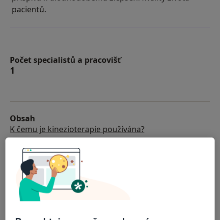
pacientů.
Počet specialistů a pracovišť
1
Obsah
K čemu je kinezioterapie používána?
Jak probíhá kinezioterapie?
Jak dlouho trvá kinezioterapie?
Jak se připravit na kinezioterapii?
Kinezioterapie: Doporučení specialisté a centra
Často kladené otázky