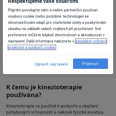
Respektujeme vaše soukromí
Přijetím povolujete nám a našim partnerům používat
soubory cookie (nebo podobné technologie) ke
shromažďování údajů pro statistické účely a poskytování
obsahu na základě vašich zvyklostí při procházení. Své
preference můžete kdykoli zkontrolovat a aktualizovat v
nastavení. Další informace naleznete v
zásadách ochrany
soukromí a souborů cookie.
Přijmout
Upravit nastavení
K čemu je kinezioterapie
používána?
Kinezioterapie se používá k podpoře a zlepšení
pohybových schopností a celkové fyzické kondice.