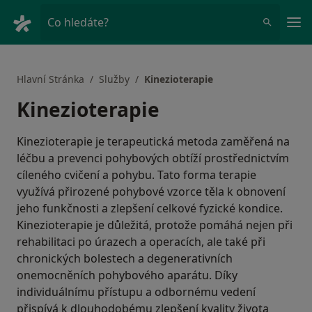
Hla
Co hledáte?
Hlavní Stránka
Služby
Kinezioterapie
Kinezioterapie
Kinezioterapie je terapeutická metoda zaměřená na
léčbu a prevenci pohybových obtíží prostřednictvím
cíleného cvičení a pohybu. Tato forma terapie
využívá přirozené pohybové vzorce těla k obnovení
jeho funkčnosti a zlepšení celkové fyzické kondice.
Kinezioterapie je důležitá, protože pomáhá nejen při
rehabilitaci po úrazech a operacích, ale také při
chronických bolestech a degenerativních
onemocněních pohybového aparátu. Díky
individuálnímu přístupu a odbornému vedení
přispívá k dlouhodobému zlepšení kvality života