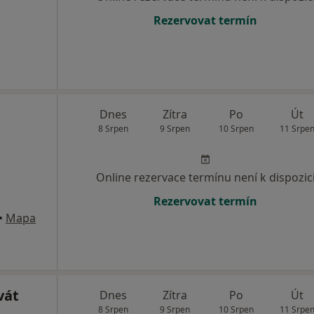
Rezervovat termín
Dnes
Zítra
Po
Út
8 Srpen
9 Srpen
10 Srpen
11 Srpe
Online rezervace termínu není k dispozic
Rezervovat termín
•
Mapa
vát
Dnes
Zítra
Po
Út
8 Srpen
9 Srpen
10 Srpen
11 Srpe