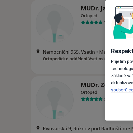
MUDr. Jan Bláha
Ortoped
7 názorů
Respekt
Nemocniční 955, Vsetín
•
Mapa
Ortopedické oddělení Vsetínské nemocnice
Přijetím p
technologi
základě vaš
aktualizova
MUDr. Zdeněk Koš
souborů co
Ortoped
8 názorů
Pivovarská 9, Rožnov pod Radhoštěm
•