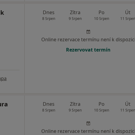
ek
Dnes
Zítra
Po
Út
8 Srpen
9 Srpen
10 Srpen
11 Srpe
Online rezervace termínu není k dispozic
Rezervovat termín
apa
ura
Dnes
Zítra
Po
Út
8 Srpen
9 Srpen
10 Srpen
11 Srpe
Online rezervace termínu není k dispozic