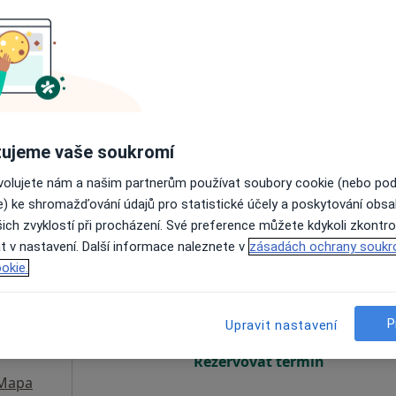
Dnes
Zítra
Po
Út
8 Srpen
9 Srpen
10 Srpen
11 Srpe
Online rezervace termínu není k dispozic
Rezervovat termín
ujeme vaše soukromí
ovolujete nám a našim partnerům používat soubory cookie (nebo po
e) ke shromažďování údajů pro statistické účely a poskytování obs
ich zvyklostí při procházení. Své preference můžete kdykoli zkontro
t v nastavení. Další informace naleznete v
zásadách ochrany soukr
ťál
Dnes
Zítra
Po
Út
okie.
8 Srpen
9 Srpen
10 Srpen
11 Srpe
P
Upravit nastavení
Online rezervace termínu není k dispozic
Rezervovat termín
Mapa