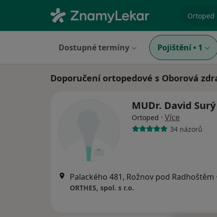
specializ
Dostupné termíny
Pojištění
•
1
Doporučení ortopedové s Oborová zdra
MUDr. David Sur
·
Více
Ortoped
34 názorů
Palackého 481, Rožnov pod Radhoštěm
ORTHES, spol. s r.o.