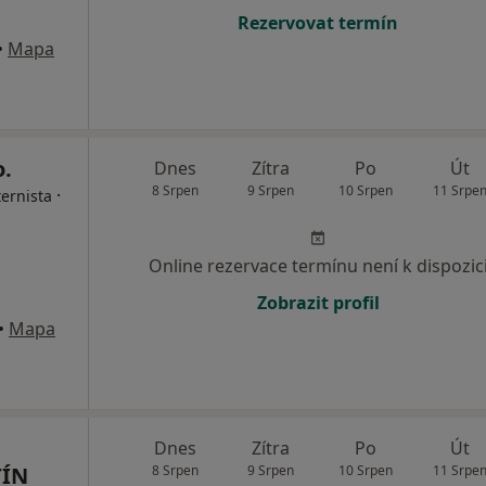
Rezervovat termín
•
Mapa
o.
Dnes
Zítra
Po
Út
8 Srpen
9 Srpen
10 Srpen
11 Srpe
·
ternista
Online rezervace termínu není k dispozic
Zobrazit profil
•
Mapa
Dnes
Zítra
Po
Út
TÍN
8 Srpen
9 Srpen
10 Srpen
11 Srpe