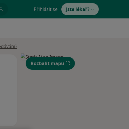
Přihlásit se
Jste lékař?
edávání?
St
Čt
Pá
Rozbalit mapu
n
12 Srpen
13 Srpen
14 Srpen
i