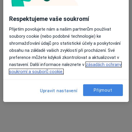
MUDr. David Zítko
Ortoped
10 názorů
Respektujeme vaše soukromí
Jihoslovanská 465, Vrchlabí
•
Mapa
Přijetím povolujete nám a našim partnerům používat
Sam. ord. lékaře spec. - ortopedie
soubory cookie (nebo podobné technologie) ke
Tento specialista nenabízí online rezervaci termínu na této adrese.
shromažďování údajů pro statistické účely a poskytování
obsahu na základě vašich zvyklostí při procházení. Své
Rezervovat termín
preference můžete kdykoli zkontrolovat a aktualizovat v
nastavení. Další informace naleznete v
zásadách ochrany
soukromí a souborů cookie.
Přijmout
Upravit nastavení
MUDr. Lubomír Hruška
Ortoped