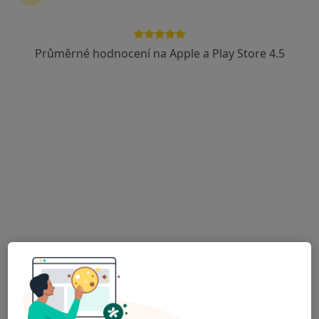
8 názorů
Adresa 1
Adresa 2
Adresa 3
Průměrné hodnocení na Apple a Play Store 4.5
Boženy Němcové 402, Hostinné
•
Mapa
Sam. ord. lékaře spec. - ortopedie
Tento specialista nenabízí online rezervaci termínu na této adrese.
Rezervovat termín