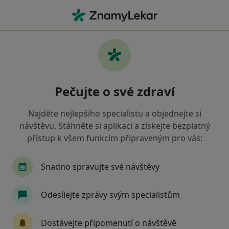
Hla
Ortoped • Vrchlabí, královéhradecký
Filtry
• 1
Mapa
Doporučení ortopedové s Zdravotní
Pečujte o své zdraví
pojišťovna ministerstva vnitra ČR Vrchlabí
Jak řadíme výsledky vyhledávání?
Najděte nejlepšího specialistu a objednejte si
návštěvu. Stáhněte si aplikaci a získejte bezplatný
přístup k všem funkcím připraveným pro vás:
Snadno spravujte své návštěvy
Odesílejte zprávy svým specialistům
MUDr. Milan Slavíček
Dostávejte připomenutí o návštěvě
Ortoped